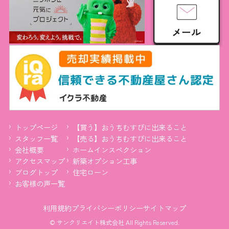
トップページ
【買う】おうちむすびに出来ること
スタッフ一覧
【売る】おうちむすびに出来ること
会社概要
ホームインスペクション
アクセスマップ
新築オプション工事
ブログトップ
住宅ローン
お客様の声一覧
利用規約
プライバシーポリシー
サイトマップ
© サンクリエイト株式会社 All Rights Reserved.