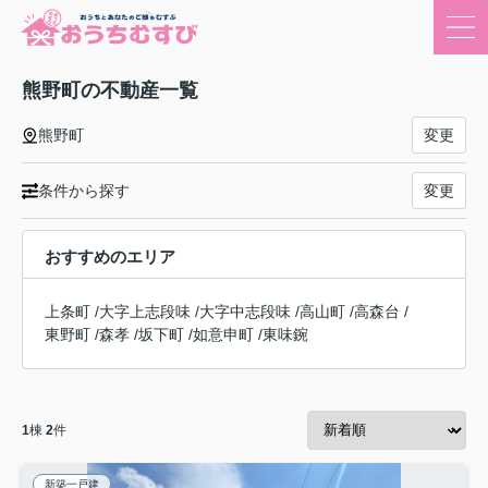
熊野町の不動産一覧
熊野町
変更
条件から探す
変更
おすすめのエリア
上条町
/
大字上志段味
/
大字中志段味
/
高山町
/
高森台
/
東野町
/
森孝
/
坂下町
/
如意申町
/
東味鋺
1
棟
2
件
新築一戸建