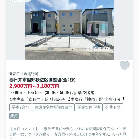
春日井市熊野町
春日井市熊野桜佐区画整理(全2棟)
2,980
3,180
万円～
万円
90.98㎡～105.58㎡ (3LDK～5LDK) /新築 /2階建
中央線「春日井」駅 徒歩23分
中央線「神領」駅 徒歩21分
ガイド
駐車2台可
建設住宅性能評価書付
閑静な住宅地
公共下水
新築
【物件コメント】 ・家族三世代が安心に住める長期優良住宅☆ ・主要
道路へのアクセスが良く、各方面へのお出掛けに便利です♪...
もっと見