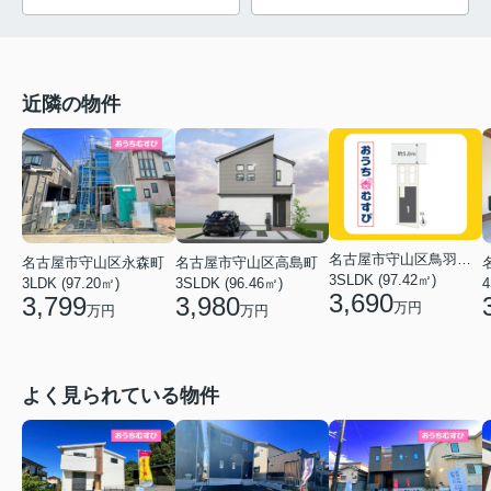
近隣の物件
名古屋市守山区鳥羽見２丁目
名古屋市守山区永森町
名古屋市守山区高島町
3SLDK (97.42㎡)
3LDK (97.20㎡)
3SLDK (96.46㎡)
4
3,690
3,799
3,980
万円
万円
万円
よく見られている物件