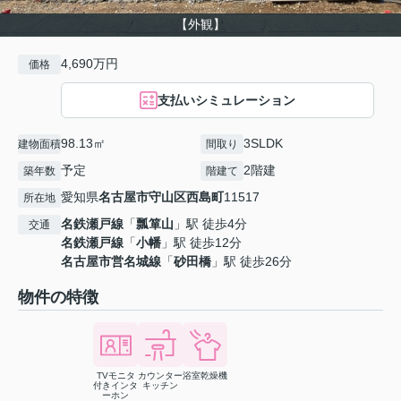
【外観】
4,690万円
価格
支払いシミュレーション
98.13㎡
3SLDK
建物面積
間取り
予定
2階建
築年数
階建て
愛知県
名古屋市守山区
西島町
11517
所在地
名鉄瀬戸線
「
瓢箪山
」駅 徒歩4分
交通
名鉄瀬戸線
「
小幡
」駅 徒歩12分
名古屋市営名城線
「
砂田橋
」駅 徒歩26分
物件の特徴
TVモニタ
カウンター
浴室乾燥機
付きインタ
キッチン
ーホン