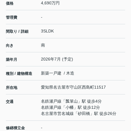
4,690万円
価格
-
管理費
3SLDK
間取り / 詳細
南
向き
2026年7月 (予定)
築年月
新築一戸建 / 木造
種別 / 建物構造
愛知県
名古屋市守山区
西島町
11517
所在地
名鉄瀬戸線
「
瓢箪山
」駅 徒歩4分
交通
名鉄瀬戸線
「
小幡
」駅 徒歩12分
名古屋市営名城線
「
砂田橋
」駅 徒歩26分
-
修繕積立金