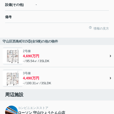
-
設備(その他)
備考
情報の見方
守山区西島町015⑤(全5棟)の他の物件
2号棟
4,690万円
- / 95.54㎡ / 3SLDK
3号棟
4,490万円
- / 100.31㎡ / 3SLDK
周辺施設
コンビニエンスストア
ローソン 守山ひょうたん山店