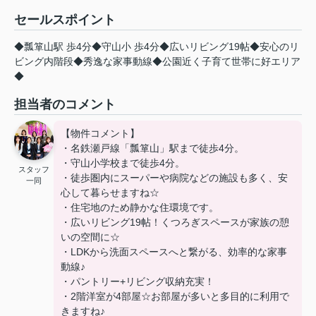
セールスポイント
◆瓢箪山駅 歩4分◆守山小 歩4分◆広いリビング19帖◆安心のリ
ビング内階段◆秀逸な家事動線◆公園近く子育て世帯に好エリア
◆
担当者のコメント
【物件コメント】
・名鉄瀬戸線「瓢箪山」駅まで徒歩4分。
・守山小学校まで徒歩4分。
スタッフ
・徒歩圏内にスーパーや病院などの施設も多く、安
一同
心して暮らせますね☆
・住宅地のため静かな住環境です。
・広いリビング19帖！くつろぎスペースが家族の憩
いの空間に☆
・LDKから洗面スペースへと繋がる、効率的な家事
動線♪
・パントリー+リビング収納充実！
・2階洋室が4部屋☆お部屋が多いと多目的に利用で
きますね♪