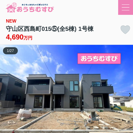
NEW
守山区西島町015⑤(全5棟) 1号棟
4,690
万円
1
/
27