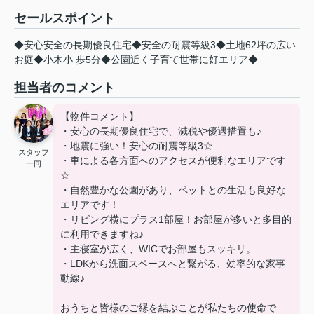
セールスポイント
◆安心安全の長期優良住宅◆安全の耐震等級3◆土地62坪の広い
お庭◆小木小 歩5分◆公園近く子育て世帯に好エリア◆
担当者のコメント
【物件コメント】
・安心の長期優良住宅で、減税や優遇措置も♪
・地震に強い！安心の耐震等級3☆
スタッフ
・車による各方面へのアクセスが便利なエリアです
一同
☆
・自然豊かな公園があり、ペットとの生活も良好な
エリアです！
・リビング横にプラス1部屋！お部屋が多いと多目的
に利用できますね♪
・主寝室が広く、WICでお部屋もスッキリ。
・LDKから洗面スペースへと繋がる、効率的な家事
動線♪
おうちと皆様のご縁を結ぶことが私たちの使命で