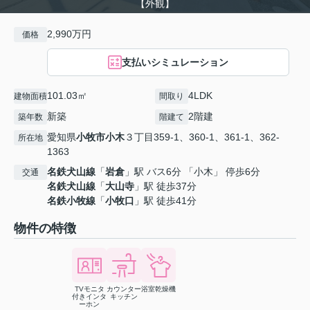
【外観】
2,990万円
価格
支払いシミュレーション
101.03㎡
4LDK
建物面積
間取り
新築
2階建
築年数
階建て
愛知県
小牧市
小木
３丁目359-1、360-1、361-1、362-
所在地
1363
名鉄犬山線
「
岩倉
」駅 バス6分 「小木」 停歩6分
交通
名鉄犬山線
「
大山寺
」駅 徒歩37分
名鉄小牧線
「
小牧口
」駅 徒歩41分
物件の特徴
TVモニタ
カウンター
浴室乾燥機
付きインタ
キッチン
ーホン