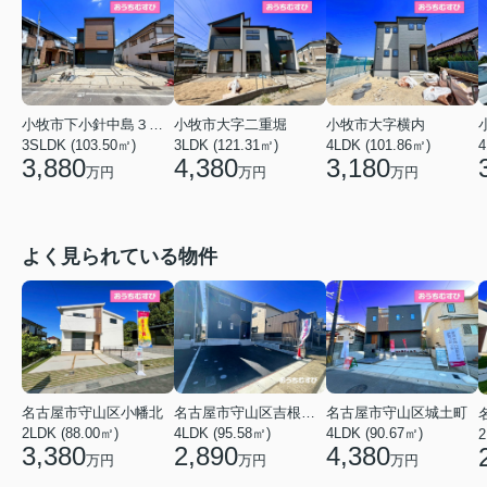
小牧市下小針中島３丁目
小牧市大字横内
小牧市大字二重堀
3SLDK (103.50㎡)
4LDK (101.86㎡)
4
3LDK (121.31㎡)
3,880
3,180
4,380
万円
万円
万円
よく見られている物件
名古屋市守山区小幡北
名古屋市守山区吉根２丁目
名古屋市守山区城土町
2LDK (88.00㎡)
4LDK (95.58㎡)
4LDK (90.67㎡)
2
3,380
2,890
4,380
万円
万円
万円