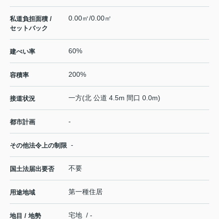
0.00㎡/0.00㎡
私道負担面積 /
セットバック
60%
建ぺい率
200%
容積率
一方(北 公道 4.5m 間口 0.0m)
接道状況
-
都市計画
-
その他法令上の制限
不要
国土法届出要否
第一種住居
用途地域
宅地 / -
地目 / 地勢