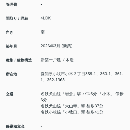
-
管理費
4LDK
間取り / 詳細
南
向き
2026年3月 (新築)
築年月
新築一戸建 / 木造
種別 / 建物構造
愛知県
小牧市
小木
３丁目359-1、360-1、361-
所在地
1、362-1363
名鉄犬山線
「
岩倉
」駅 バス6分 「小木」 停歩
交通
6分
名鉄犬山線
「
大山寺
」駅 徒歩37分
名鉄小牧線
「
小牧口
」駅 徒歩41分
-
修繕積立金