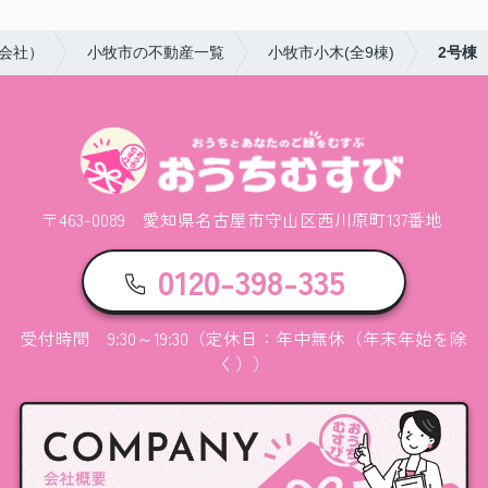
会社）
小牧市の不動産一覧
小牧市小木(全9棟)
2号棟
〒463-0089 愛知県名古屋市守山区西川原町137番地
0120-398-335
受付時間 9:30～19:30（定休日：年中無休（年末年始を除
く））