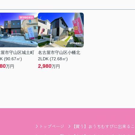
古屋市守山区城土町
名古屋市守山区小幡北
K (90.67㎡)
2LDK (72.68㎡)
380
2,980
万円
万円
トップページ
【買う】おうちむすびに出来るこ