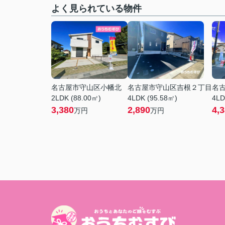
よく見られている物件
名古屋市守山区小幡北
名古屋市守山区吉根２丁目
名
2LDK (88.00㎡)
4LDK (95.58㎡)
4LD
3,380
2,890
4,
万円
万円