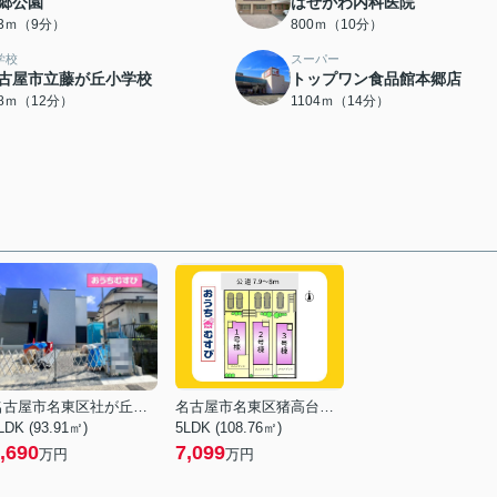
郷公園
はせがわ内科医院
63ｍ（9分）
800ｍ（10分）
学校
スーパー
古屋市立藤が丘小学校
トップワン食品館本郷店
38ｍ（12分）
1104ｍ（14分）
名古屋市名東区社が丘２丁目
名古屋市名東区猪高台２丁目
LDK (93.91㎡)
5LDK (108.76㎡)
,690
7,099
万円
万円