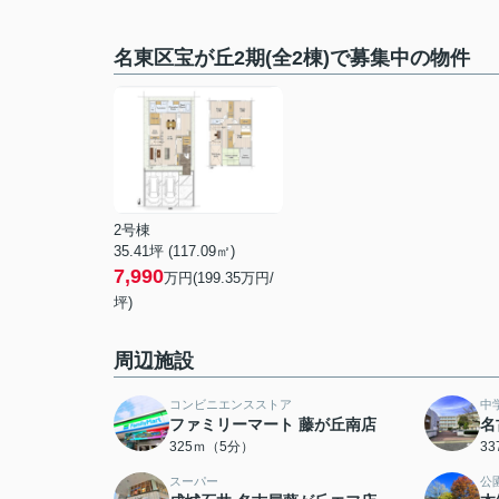
名東区宝が丘2期(全2棟)で募集中の物件
2号棟
35.41坪 (117.09㎡)
7,990
万円(199.35万円/
坪)
周辺施設
コンビニエンスストア
中
ファミリーマート 藤が丘南店
名
325ｍ（5分）
3
スーパー
公