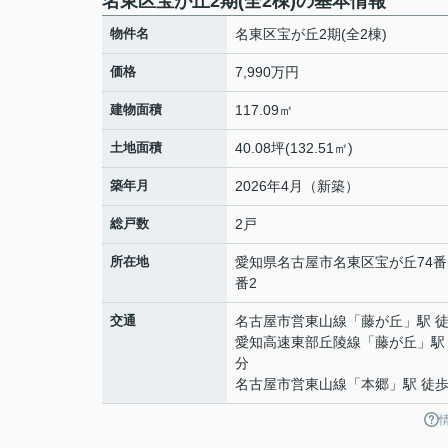
名東区宝が丘2期(全2棟)の基本情報
物件名
名東区宝が丘2期(全2棟)
価格
7,990万円
建物面積
117.09㎡
土地面積
40.08坪(132.51㎡)
築年月
2026年4月（新築）
総戸数
2戸
所在地
愛知県
名古屋市名東区
宝が丘
74番
番2
交通
名古屋市営東山線
「
藤が丘
」駅 
愛知高速東部丘陵線
「
藤が丘
」駅
分
名古屋市営東山線
「
本郷
」駅 徒歩