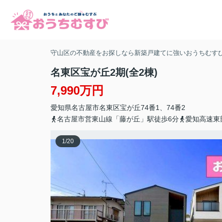
守山区の不動産をお探しなら新築戸建てに強いおうちむす
名東区宝が丘2期(全2棟)
7,990万円
愛知県
名古屋市名東区
宝が丘
74番1、74番2
名古屋市営東山線「藤が丘」駅徒歩6分
愛知高速東
1
/
20