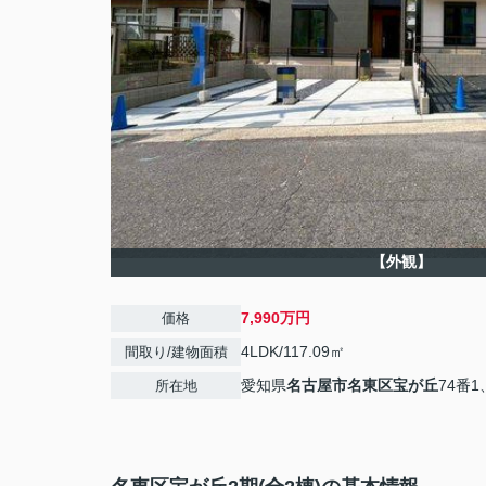
【外観】
7,990万円
価格
4LDK/117.09㎡
間取り/建物面積
愛知県
名古屋市名東区
宝が丘
74番1
所在地