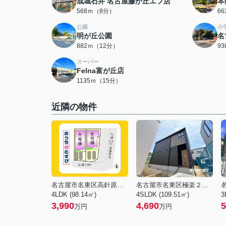
成城石井 名古屋藤が丘エフ店
本
568ｍ（8分）
6
公園
小
明が丘公園
名
882ｍ（12分）
9
スーパー
Felna富が丘店
1135ｍ（15分）
近隣の物件
名古屋市名東区高針原２丁目
名古屋市名東区極楽２丁目
4LDK (98.14㎡)
4SLDK (109.51㎡)
3
3,990
4,690
5
万円
万円