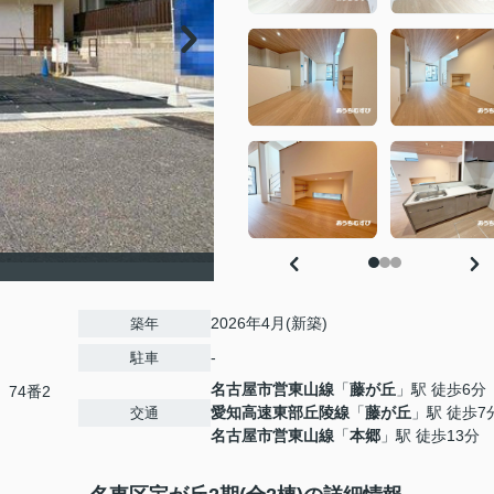
2026年4月(新築)
築年
-
駐車
名古屋市営東山線
「
藤が丘
」駅 徒歩6分
、74番2
愛知高速東部丘陵線
「
藤が丘
」駅 徒歩7
交通
名古屋市営東山線
「
本郷
」駅 徒歩13分