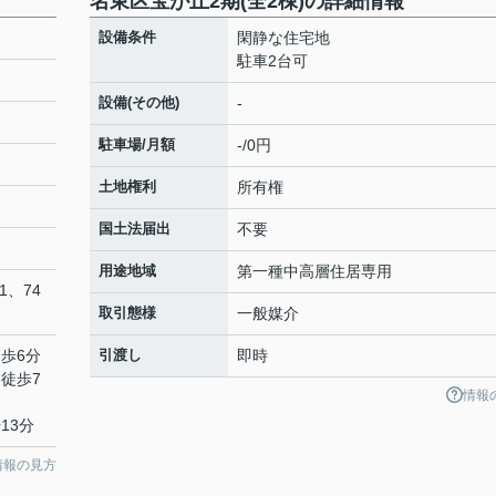
名東区宝が丘2期(全2棟)の詳細情報
設備条件
閑静な住宅地
駐車2台可
設備(その他)
-
駐車場/月額
-/0円
土地権利
所有権
国土法届出
不要
用途地域
第一種中高層住居専用
1、74
取引態様
一般媒介
徒歩6分
引渡し
即時
 徒歩7
情報
13分
情報の見方