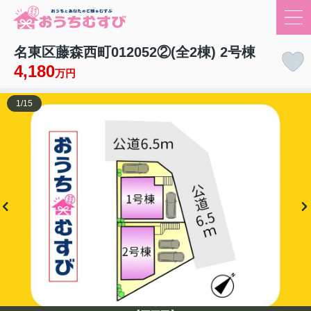
名東区藤森西町012052②(全2棟) 2号棟
4,180
万円
1
/
15