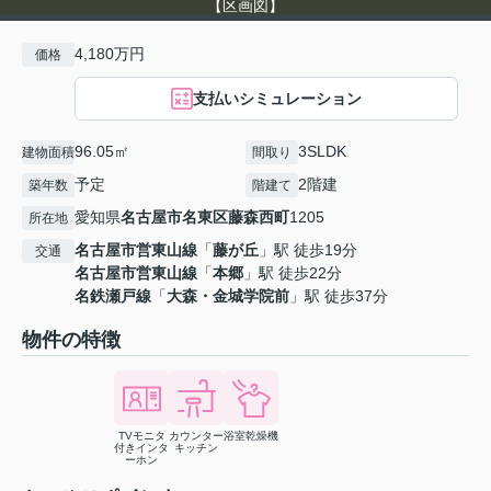
【区画図】
4,180万円
価格
支払いシミュレーション
96.05㎡
3SLDK
建物面積
間取り
予定
2階建
築年数
階建て
愛知県
名古屋市名東区
藤森西町
1205
所在地
名古屋市営東山線
「
藤が丘
」駅 徒歩19分
交通
名古屋市営東山線
「
本郷
」駅 徒歩22分
名鉄瀬戸線
「
大森・金城学院前
」駅 徒歩37分
物件の特徴
TVモニタ
カウンター
浴室乾燥機
付きインタ
キッチン
ーホン