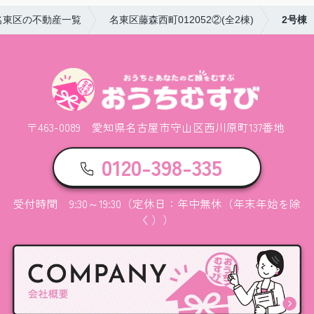
名東区の不動産一覧
名東区藤森西町012052②(全2棟)
2号棟
〒463-0089 愛知県名古屋市守山区西川原町137番地
0120-398-335
受付時間 9:30～19:30（定休日：年中無休（年末年始を除
く））