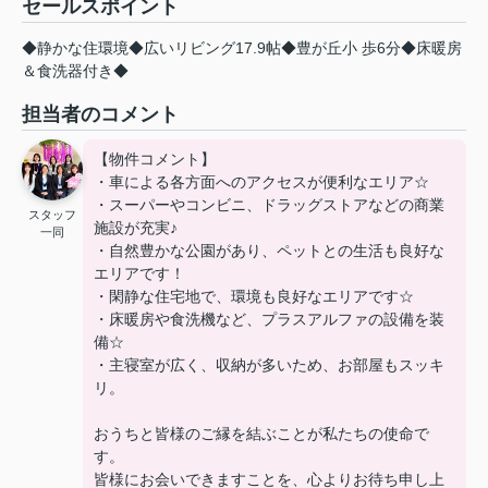
セールスポイント
◆静かな住環境◆広いリビング17.9帖◆豊が丘小 歩6分◆床暖房
＆食洗器付き◆
担当者のコメント
【物件コメント】
・車による各方面へのアクセスが便利なエリア☆
・スーパーやコンビニ、ドラッグストアなどの商業
スタッフ
施設が充実♪
一同
・自然豊かな公園があり、ペットとの生活も良好な
エリアです！
・閑静な住宅地で、環境も良好なエリアです☆
・床暖房や食洗機など、プラスアルファの設備を装
備☆
・主寝室が広く、収納が多いため、お部屋もスッキ
リ。
おうちと皆様のご縁を結ぶことが私たちの使命で
す。
皆様にお会いできますことを、心よりお待ち申し上