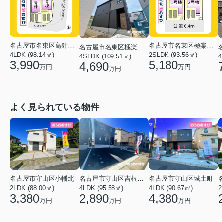
名古屋市名東区高針原２丁目
名古屋市名東区極楽３丁目
名古屋市名東区極楽２丁目
4LDK (98.14㎡)
2SLDK (93.56㎡)
4SLDK (109.51㎡)
4
3,990
5,180
4,690
万円
万円
万円
よく見られている物件
名古屋市守山区小幡北
名古屋市守山区吉根２丁目
名古屋市守山区城土町
2LDK (88.00㎡)
4LDK (95.58㎡)
4LDK (90.67㎡)
2
3,380
2,890
4,380
万円
万円
万円