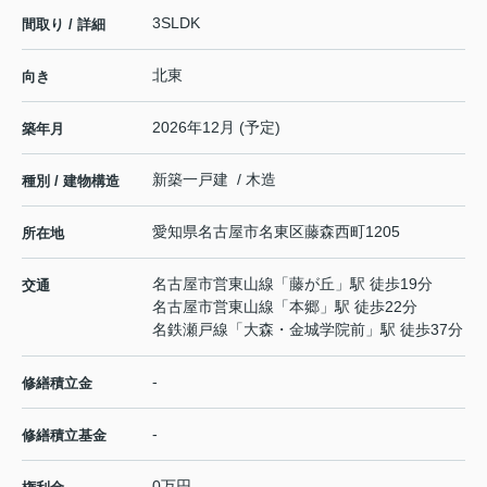
3SLDK
間取り / 詳細
北東
向き
2026年12月 (予定)
築年月
新築一戸建 / 木造
種別 / 建物構造
愛知県
名古屋市名東区
藤森西町
1205
所在地
名古屋市営東山線
「
藤が丘
」駅 徒歩19分
交通
名古屋市営東山線
「
本郷
」駅 徒歩22分
名鉄瀬戸線
「
大森・金城学院前
」駅 徒歩37分
-
修繕積立金
-
修繕積立基金
0万円