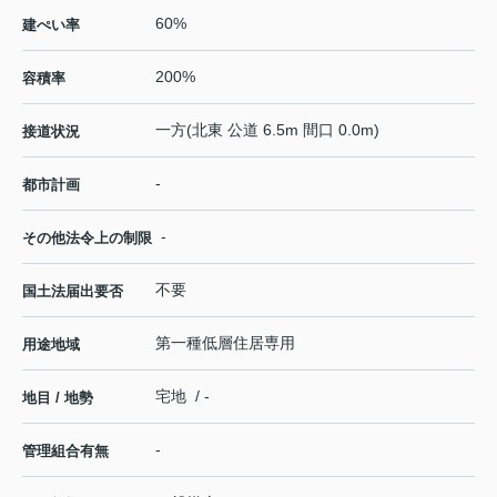
60%
建ぺい率
200%
容積率
一方(北東 公道 6.5m 間口 0.0m)
接道状況
-
都市計画
-
その他法令上の制限
不要
国土法届出要否
第一種低層住居専用
用途地域
宅地 / -
地目 / 地勢
-
管理組合有無