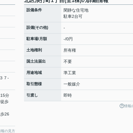
北区浪打町1丁目(全1棟)の詳細情報
設備条件
閑静な住宅地
駐車2台可
設備(その他)
-
駐車場/月額
-/0円
土地権利
所有権
国土法届出
不要
用途地域
準工業
３７-
取引態様
一般媒介
15分
引渡し
即時
 徒歩
情報
歩26
情報の見方