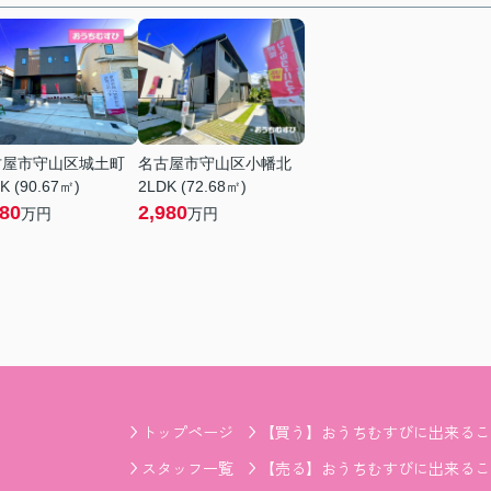
古屋市守山区城土町
名古屋市守山区小幡北
K (90.67㎡)
2LDK (72.68㎡)
380
2,980
万円
万円
トップページ
【買う】おうちむすびに出来るこ
スタッフ一覧
【売る】おうちむすびに出来るこ