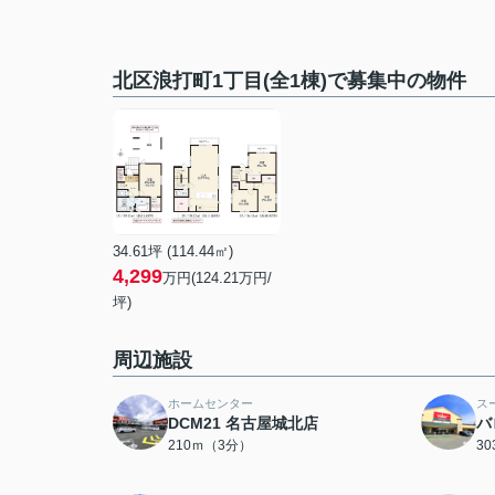
北区浪打町1丁目(全1棟)で募集中の物件
34.61坪 (114.44㎡)
4,299
万円(124.21万円/
坪)
周辺施設
ホームセンター
ス
DCM21 名古屋城北店
バ
210ｍ（3分）
3