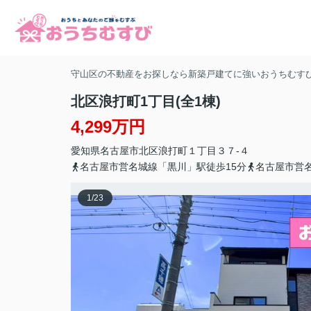
守山区の不動産をお探しなら新築戸建てに強いおうちむす
北区浪打町1丁目(全1棟)
4,299万円
愛知県
名古屋市北区
浪打町
１丁目３７-４
名古屋市営名城線「黒川」駅徒歩15分
名古屋市営
1
/
23