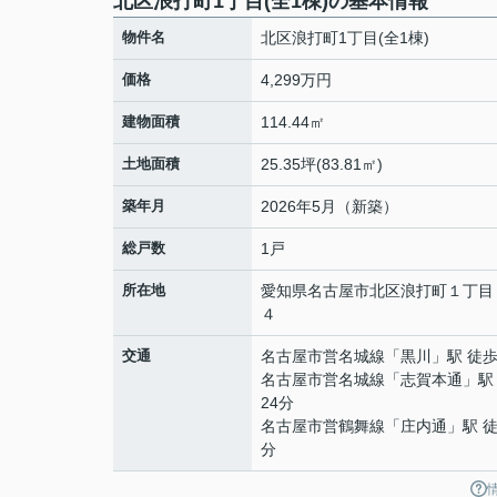
北区浪打町1丁目(全1棟)の基本情報
物件名
北区浪打町1丁目(全1棟)
価格
4,299万円
建物面積
114.44㎡
土地面積
25.35坪(83.81㎡)
築年月
2026年5月（新築）
総戸数
1戸
所在地
愛知県
名古屋市北区
浪打町
１丁目
４
交通
名古屋市営名城線
「
黒川
」駅 徒歩
名古屋市営名城線
「
志賀本通
」駅
24分
名古屋市営鶴舞線
「
庄内通
」駅 徒
分