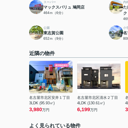
スーパー
内
マックスバリュ 鳩岡店
た
464ｍ（6分）
ク
4
公園
小
東志賀公園
名
652ｍ（9分）
8
近隣の物件
名古屋市北区安井１丁目
名古屋市北区清水２丁目
3LDK (95.93㎡)
4LDK (130.61㎡)
4
3,980
6,199
3
万円
万円
よく見られている物件