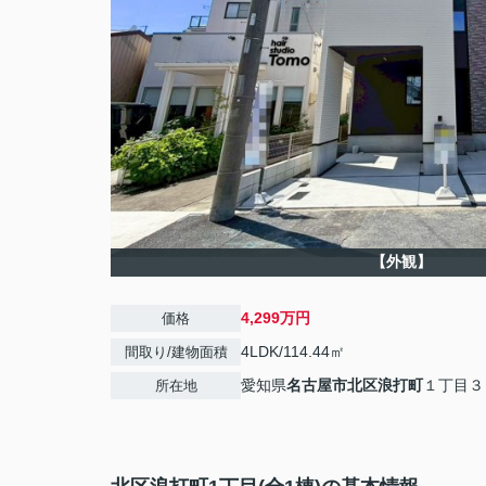
【外観】
4,299万円
価格
4LDK/114.44㎡
間取り/建物面積
愛知県
名古屋市北区
浪打町
１丁目３
所在地