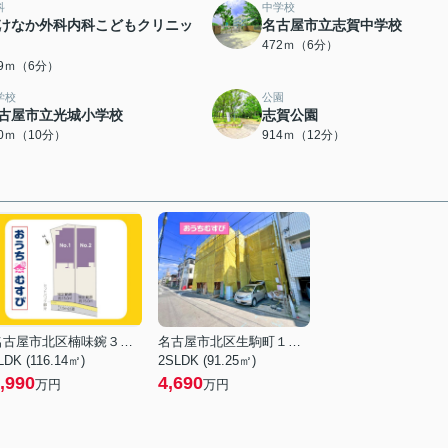
科
中学校
けなか外科内科こどもクリニッ
名古屋市立志賀中学校
472ｍ（6分）
69ｍ（6分）
学校
公園
古屋市立光城小学校
志賀公園
00ｍ（10分）
914ｍ（12分）
名古屋市北区楠味鋺３丁目
名古屋市北区生駒町１丁目
LDK (116.14㎡)
2SLDK (91.25㎡)
,990
4,690
万円
万円