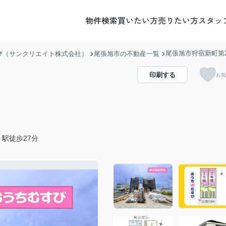
物件検索
買いたい方
売りたい方
スタッ
尾張旭市狩宿新町第2
び（サンクリエイト株式会社）
尾張旭市の不動産一覧
印刷する
お気
駅徒歩27分