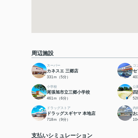
周辺施設
スーパー
コ
カネスエ 三郷店
セ
331ｍ（5分）
4
小学校
公
尾張旭市立三郷小学校
四
461ｍ（6分）
5
ドラッグストア
内
ドラッグスギヤマ 本地店
お
718ｍ（9分）
1
支払いシミュレーション