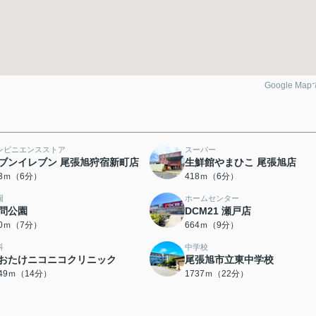
Google Ma
ンビニエンスストア
スーパー
ブンイレブン 尾張旭狩宿新町店
生鮮館やまひこ 尾張旭店
03ｍ（6分）
418ｍ（6分）
園
ホームセンター
問公園
DCM21 瀬戸店
20ｍ（7分）
664ｍ（9分）
科
中学校
おたけニコニコクリニック
尾張旭市立東中学校
049ｍ（14分）
1737ｍ（22分）