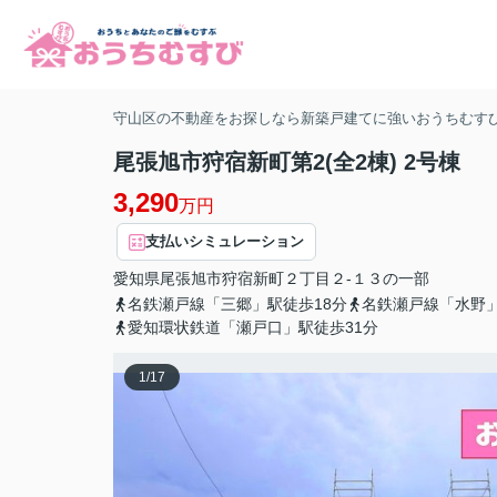
守山区の不動産をお探しなら新築戸建てに強いおうちむす
尾張旭市狩宿新町第2(全2棟) 2号棟
3,290
万円
支払いシミュレーション
愛知県
尾張旭市
狩宿新町
２丁目２-１３の一部
名鉄瀬戸線「三郷」駅徒歩18分
名鉄瀬戸線「水野」
愛知環状鉄道「瀬戸口」駅徒歩31分
1
/
17