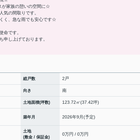
ースが家族の憩いの空間に☆
人気の間取りです。
くく、急な雨でも安心です☆
使命です。
ち申し上げております。
2戸
総戸数
南
向き
123.72㎡(37.42坪)
土地面積(坪数)
2026年9月(予定)
築年月
土地
0万円 / 0万円
(敷金 / 保証金)