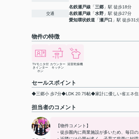
名鉄瀬戸線
「
三郷
」駅 徒歩18分
名鉄瀬戸線
「
水野
」駅 徒歩27分
交通
愛知環状鉄道
「
瀬戸口
」駅 徒歩31
物件の特徴
TVモニタ付
カウンター
浴室乾燥機
きインター
キッチン
ホン
セールスポイント
◆三郷小 歩7分◆LDK 20.75帖◆家計に優しい省エ
担当者のコメント
【物件コメント】
・徒歩圏内に商業施設が多いため、毎日の
・近隣には公園が多く、子育て世帯に好環