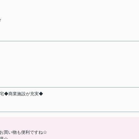
分
ネ住宅◆商業施設が充実◆
お買い物も便利ですね☆
境☆