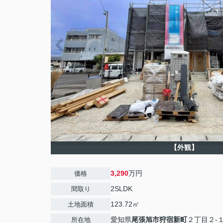
【外観】
3,290
万円
価格
2SLDK
間取り
123.72㎡
土地面積
愛知県
尾張旭市
狩宿新町
２丁目２-
所在地