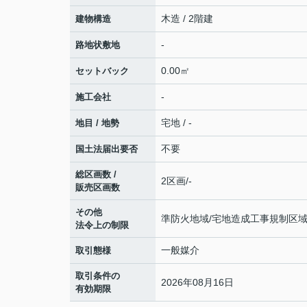
木造 / 2階建
建物構造
-
路地状敷地
0.00㎡
セットバック
-
施工会社
宅地 / -
地目 / 地勢
不要
国土法届出要否
総区画数 /
2区画/-
販売区画数
その他
準防火地域/宅地造成工事規制区
法令上の制限
一般媒介
取引態様
取引条件の
2026年08月16日
有効期限