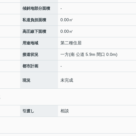
-
傾斜地部分面積
0.00㎡
私道負担面積
0.00㎡
高圧線下面積
第二種住居
用途地域
一方(南 公道 5.9m 間口 0.0m)
接道状況
-
都市計画
未完成
現況
域
相談
引渡し