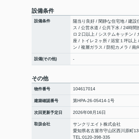
設備条件
設備条件
陽当り良好 / 閑静な住宅地 / 建設
ス / 公営水道 / 公共下水 / 24
ロ２口以上 / システムキッチン / 
座 / トイレ２ヶ所 / 浴室１坪以上
ン / 複層ガラス / 防犯カメラ / 南
設備(その他)
-
その他
104617014
物件番号
第HPA-26-05414-1号
建築確認番号
2026年08月16日
次回更新予定日
取扱会社
サンクリエイト株式会社
愛知県名古屋市守山区西川原町13
TEL:0120-398-335