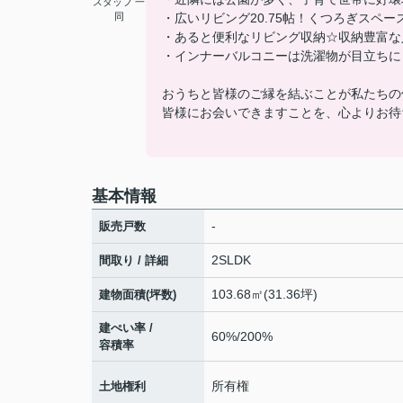
スタッフ 一
同
・広いリビング20.75帖！くつろぎスペ
・あると便利なリビング収納☆収納豊富な
・インナーバルコニーは洗濯物が目立ちに
おうちと皆様のご縁を結ぶことが私たちの
皆様にお会いできますことを、心よりお待
基本情報
-
販売戸数
2SLDK
間取り / 詳細
103.68㎡(31.36坪)
建物面積(坪数)
建ぺい率 /
60%/200%
容積率
所有権
土地権利