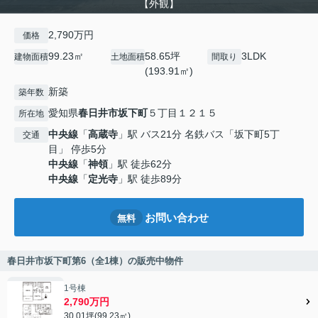
【外観】
2,790万円
価格
99.23㎡
58.65坪
3LDK
建物面積
土地面積
間取り
(193.91㎡)
新築
築年数
愛知県
春日井市
坂下町
５丁目１２１５
所在地
中央線
「
高蔵寺
」駅 バス21分 名鉄バス「坂下町5丁
交通
目」 停歩5分
中央線
「
神領
」駅 徒歩62分
中央線
「
定光寺
」駅 徒歩89分
お問い合わせ
無料
春日井市坂下町第6（全1棟）の販売中物件
1号棟
2,790万円
30.01坪(99.23㎡)