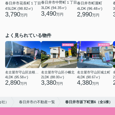
春日井市中野町１丁目
春日井市花長町１丁目
春日井市町屋町
3LDK (94.35㎡)
4SLDK (98.82㎡)
3
4LDK (96.48㎡)
3,490
3,790
2,990
万円
万円
万円
よく見られている物件
名古屋市守山区吉根２丁目
名古屋市守山区小幡北
名古屋市守山区城土町
4LDK (95.58㎡)
2LDK (88.00㎡)
4LDK (90.67㎡)
2
2,890
3,380
4,380
万円
万円
万円
会社）
春日井市の不動産一覧
春日井市坂下町第6（全1棟）