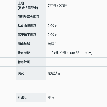
土地
0万円 / 0万円
(敷金 / 保証金)
-
傾斜地部分面積
0.00㎡
私道負担面積
0.00㎡
高圧線下面積
無指定
用途地域
一方(北 公道 6.0m 間口 0.0m)
接道状況
-
都市計画
完成済み
現況
即時
引渡し