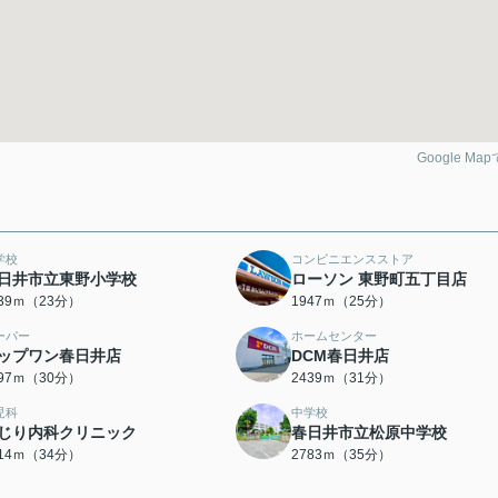
Google Ma
学校
コンビニエンスストア
日井市立東野小学校
ローソン 東野町五丁目店
839ｍ（23分）
1947ｍ（25分）
ーパー
ホームセンター
ップワン春日井店
DCM春日井店
397ｍ（30分）
2439ｍ（31分）
児科
中学校
じり内科クリニック
春日井市立松原中学校
714ｍ（34分）
2783ｍ（35分）