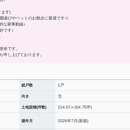
ます)
公園遊びやペットのお散歩に最適です☆
的な家事動線♪
好です♪
。
使命です。
ち申し上げております。
1戸
総戸数
北
向き
214.07㎡(64.75坪)
土地面積(坪数)
2026年7月(新築)
築年月