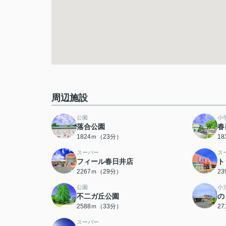
周辺施設
公園
小
落合公園
春
1824ｍ（23分）
1
スーパー
ス
フィール春日井店
ト
2267ｍ（29分）
2
公園
小
不二ガ丘公園
の
2588ｍ（33分）
2
スーパー