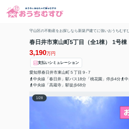
守山区の不動産をお探しなら新築戸建てに強いおうちむす
春日井市東山町5丁目（全1棟） 1号棟
3,190
万円
支払いシミュレーション
愛知県
春日井市
東山町
５丁目９-７
中央線「春日井」駅バス18分「桃花園」停歩4分
中
中央線「高蔵寺」駅徒歩68分
1
/
28