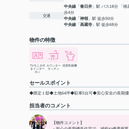
中央線
「
春日井
」駅 バス18分 「桃
歩4分
交通
中央線
「
神領
」駅 徒歩50分
中央線
「
高蔵寺
」駅 徒歩68分
物件の特徴
TVモニタ付
カウンター
浴室乾燥機
きインター
キッチン
ホン
セールスポイント
◆限定１邸◆土地64坪◆駐車5台可◆安心安全の長期
担当者のコメント
【物件コメント】
・安心の長期優良住宅で、減税や優遇措置