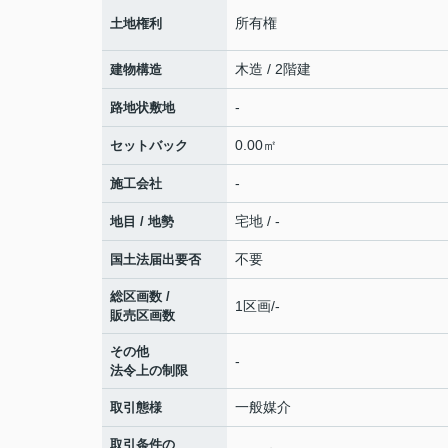
所有権
土地権利
木造 / 2階建
建物構造
-
路地状敷地
0.00㎡
セットバック
-
施工会社
宅地 / -
地目 / 地勢
不要
国土法届出要否
総区画数 /
1区画/-
販売区画数
その他
-
法令上の制限
一般媒介
取引態様
取引条件の