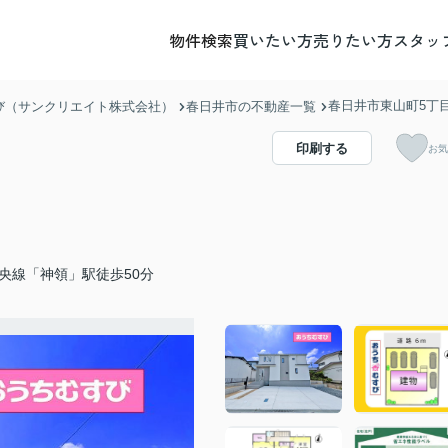
物件検索
買いたい方
売りたい方
スタッ
春日井市東山町5丁
び（サンクリエイト株式会社）
春日井市の不動産一覧
印刷する
お気
央線「神領」駅徒歩50分