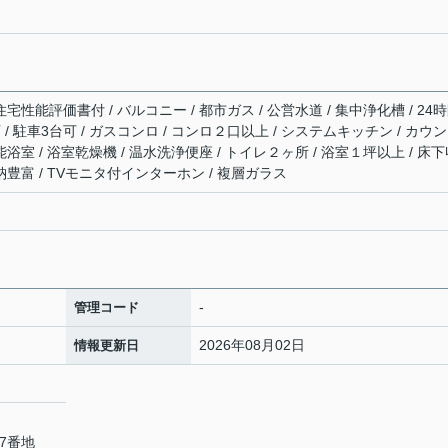
宅性能評価書付 / バルコニー / 都市ガス / 公営水道 / 集中浄化槽 / 24
 / 駐車3台可 / ガスコンロ / コンロ２口以上 / システムキッチン / カウ
能浴室 / 浴室乾燥機 / 温水洗浄便座 / トイレ２ヶ所 / 浴室１坪以上 / 床
納豊富 / TVモニタ付インターホン / 複層ガラス
-
管理コード
2026年08月02日
情報更新日
7番地