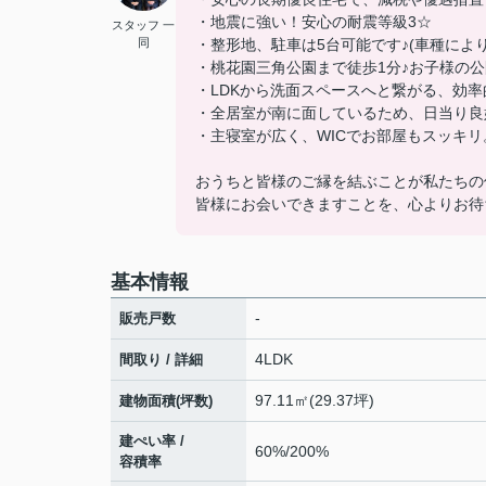
・地震に強い！安心の耐震等級3☆
スタッフ 一
同
・整形地、駐車は5台可能です♪(車種により
・桃花園三角公園まで徒歩1分♪お子様の
・LDKから洗面スペースへと繋がる、効率
・全居室が南に面しているため、日当り良
・主寝室が広く、WICでお部屋もスッキリ
おうちと皆様のご縁を結ぶことが私たちの
皆様にお会いできますことを、心よりお待
基本情報
-
販売戸数
4LDK
間取り / 詳細
97.11㎡(29.37坪)
建物面積(坪数)
建ぺい率 /
60%/200%
容積率