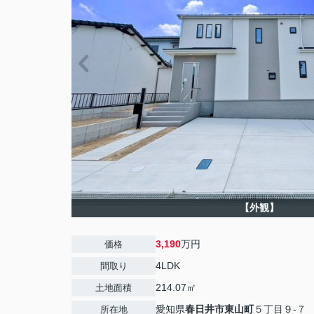
【外観】
3,190
万円
価格
4LDK
間取り
214.07㎡
土地面積
愛知県
春日井市
東山町
５丁目９-７
所在地