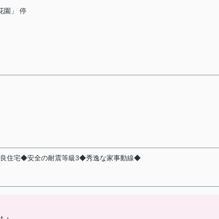
花園」 停
優良住宅◆安全の耐震等級3◆秀逸な家事動線◆
も♪