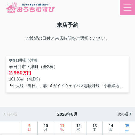
来店予約
ご希望の日付と来店時間をご選択ください。
春日井市下津町
春日井市下津町（全2棟）
2,980
万円
101.86㎡（4LDK）
中央線「春日井」駅
ガイドウェイバス志段味線「小幡緑地」駅
-
2026年8月
前の週
次の週
9
10
11
12
13
14
15
日
月
祝
水
木
金
土