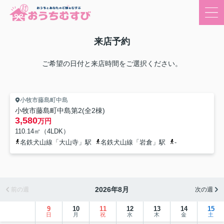
来店予約
ご希望の日付と来店時間をご選択ください。
小牧市藤島町中島
小牧市藤島町中島第2(全2棟)
3,580
万円
110.14㎡（4LDK）
名鉄犬山線「大山寺」駅
名鉄犬山線「岩倉」駅
-
2026年8月
前の週
次の週
9
10
11
12
13
14
15
日
月
祝
水
木
金
土