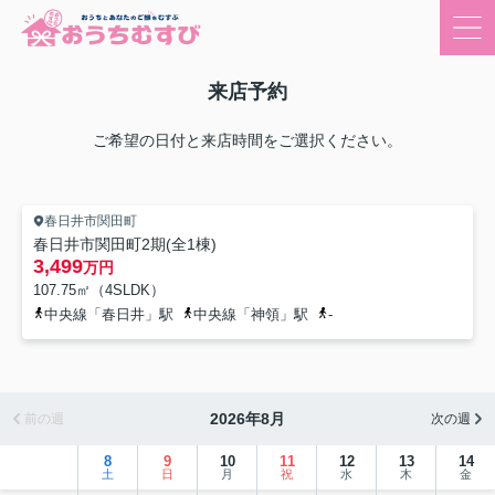
来店予約
ご希望の日付と来店時間をご選択ください。
春日井市関田町
春日井市関田町2期(全1棟)
3,499
万円
107.75㎡（4SLDK）
中央線「春日井」駅
中央線「神領」駅
-
2026年8月
前の週
次の週
8
9
10
11
12
13
14
土
日
月
祝
水
木
金