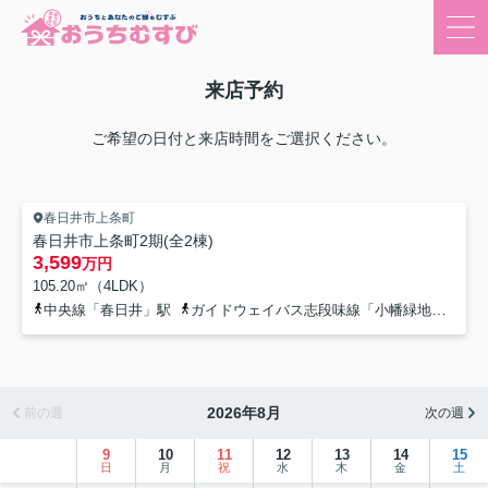
来店予約
ご希望の日付と来店時間をご選択ください。
春日井市上条町
春日井市上条町2期(全2棟)
3,599
万円
105.20㎡（4LDK）
中央線「春日井」駅
ガイドウェイバス志段味線「小幡緑地」駅
-
2026年8月
前の週
次の週
9
10
11
12
13
14
15
日
月
祝
水
木
金
土