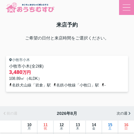
来店予約
ご希望の日付と来店時間をご選択ください。
小牧市小木
小牧市小木(全2棟)
3,480
万円
108.89㎡（4LDK）
名鉄犬山線「岩倉」駅
名鉄小牧線「小牧口」駅
-
2026年8月
前の週
次の週
10
11
12
13
14
15
16
月
祝
水
木
金
土
日