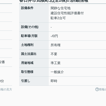
春日井市気噴町北(全2棟)の詳細情報
設備条件
閑静な住宅地
建設住宅性能評価書付
駐車2台可
設備(その他)
-
駐車場/月額
-/0円
土地権利
所有権
国土法届出
不要
2番
用途地域
準工業
取引態様
一般媒介
0分
引渡し
即時
情報の見方
情報