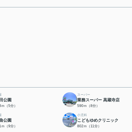
園
スーパー
田公園
業務スーパー 高蔵寺店
88ｍ（5分）
590ｍ（8分）
園
小児科
曲公園
こどもゆめクリニック
81ｍ（9分）
802ｍ（11分）