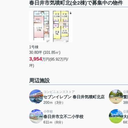
春日井市気噴町北(全2棟)で募集中の物件
1号棟
30.80坪 (101.85㎡)
3,954
万円(95.92万円/
坪)
周辺施設
コンビニエンスストア
公
セブンイレブン 春日井気噴町北店
繁
200ｍ（3分）
3
小学校
公
春日井市立不二小学校
大
611ｍ（8分）
6