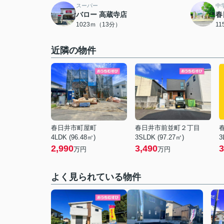
スーパー
中
バロー 高蔵寺店
春
1023ｍ（13分）
1
近隣の物件
春日井市町屋町
春日井市前並町２丁目
4LDK (96.48㎡)
3SLDK (97.27㎡)
3
2,990
3,490
3
万円
万円
よく見られている物件