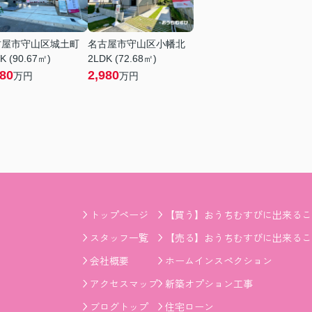
古屋市守山区城土町
名古屋市守山区小幡北
K (90.67㎡)
2LDK (72.68㎡)
380
2,980
万円
万円
トップページ
【買う】おうちむすびに出来るこ
スタッフ一覧
【売る】おうちむすびに出来るこ
会社概要
ホームインスペクション
アクセスマップ
新築オプション工事
ブログトップ
住宅ローン