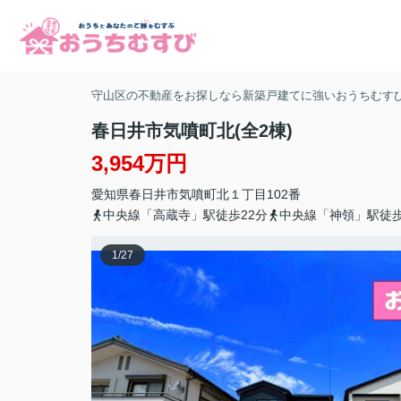
守山区の不動産をお探しなら新築戸建てに強いおうちむす
春日井市気噴町北(全2棟)
3,954万円
愛知県
春日井市
気噴町
北１丁目102番
中央線「高蔵寺」駅徒歩22分
中央線「神領」駅徒歩
1
/
27