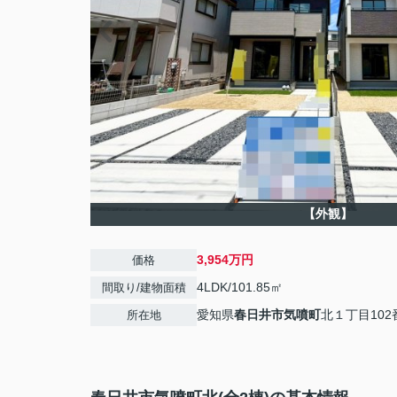
【外観】
3,954万円
価格
4LDK/101.85㎡
間取り/建物面積
愛知県
春日井市
気噴町
北１丁目102
所在地