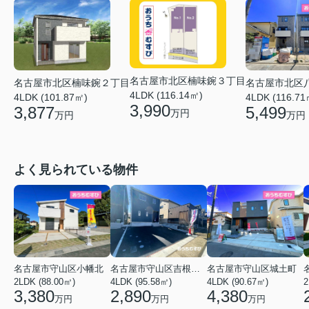
名古屋市北区楠味鋺３丁目
名古屋市北区楠味鋺２丁目
名古屋市北区
4LDK (116.14㎡)
4LDK (101.87㎡)
4LDK (116.71
3,990
3,877
5,499
万円
万円
万円
よく見られている物件
名古屋市守山区小幡北
名古屋市守山区吉根２丁目
名古屋市守山区城土町
2LDK (88.00㎡)
4LDK (95.58㎡)
4LDK (90.67㎡)
2
3,380
2,890
4,380
万円
万円
万円