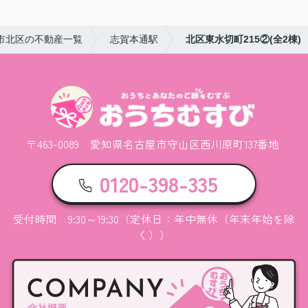
市北区の不動産一覧
志賀本通駅
北区東水切町215②(全2棟)
〒463-0089 愛知県名古屋市守山区西川原町137番地
0120-398-335
受付時間 9:30～19:30（定休日：年中無休（年末年始を除
く））