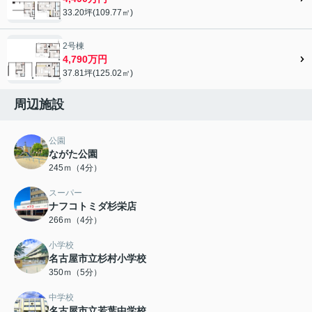
33.20坪(109.77㎡)
2号棟
4,790万円
37.81坪(125.02㎡)
周辺施設
公園
ながた公園
245ｍ（4分）
スーパー
ナフコトミダ杉栄店
266ｍ（4分）
小学校
名古屋市立杉村小学校
350ｍ（5分）
中学校
名古屋市立若葉中学校