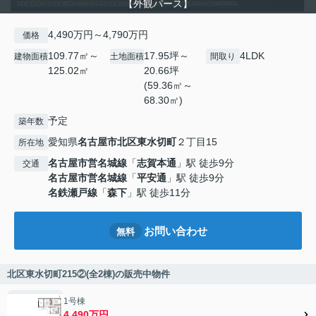
【外観パース】
4,490万円～4,790万円
価格
109.77㎡～
17.95坪～
4LDK
建物面積
土地面積
間取り
125.02㎡
20.66坪
(59.36㎡～
68.30㎡)
予定
築年数
愛知県
名古屋市北区
東水切町
２丁目15
所在地
名古屋市営名城線
「
志賀本通
」駅 徒歩9分
交通
名古屋市営名城線
「
平安通
」駅 徒歩9分
名鉄瀬戸線
「
森下
」駅 徒歩11分
お問い合わせ
無料
北区東水切町215②(全2棟)の販売中物件
1号棟
4,490万円