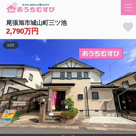
尾張旭市城山町三ツ池
2,790万円
1
/
22