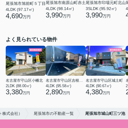
尾張旭市南原山町赤土
尾張旭市印場元町北山
尾張旭市旭前町５丁目
4LDK (98.14㎡)
3SLDK (95.92㎡)
4
4LDK (97.17㎡)
3,990
3,990
4,690
万円
万円
万円
よく見られている物件
名古屋市守山区小幡北
名古屋市守山区吉根２丁目
名古屋市守山区城土町
2LDK (88.00㎡)
4LDK (95.58㎡)
4LDK (90.67㎡)
2
3,380
2,890
4,380
万円
万円
万円
ト株式会社）
尾張旭市の不動産一覧
尾張旭市城山町三ツ池