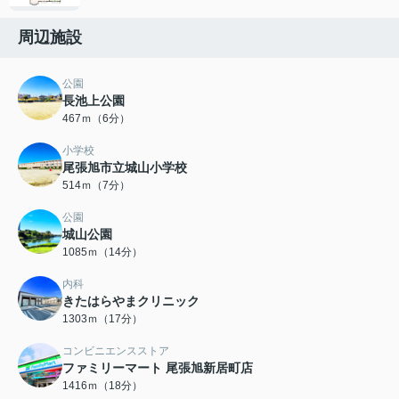
周辺施設
公園
長池上公園
467ｍ（6分）
小学校
尾張旭市立城山小学校
514ｍ（7分）
公園
城山公園
1085ｍ（14分）
内科
きたはらやまクリニック
1303ｍ（17分）
コンビニエンスストア
ファミリーマート 尾張旭新居町店
1416ｍ（18分）