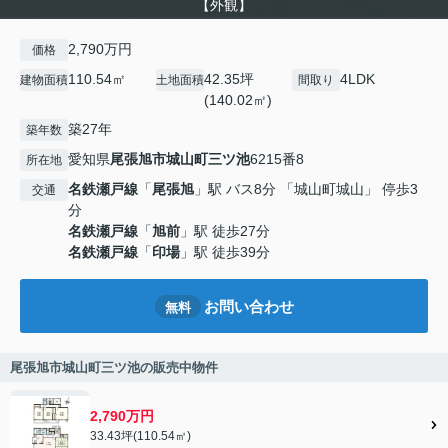
【外観】
2,790万円
価格
110.54㎡
42.35坪
4LDK
建物面積
土地面積
間取り
(140.02㎡)
築27年
築年数
愛知県
尾張旭市
城山町三ツ池
6215番8
所在地
名鉄瀬戸線
「
尾張旭
」駅 バス8分 「城山町城山」 停歩3
交通
分
名鉄瀬戸線
「
旭前
」駅 徒歩27分
名鉄瀬戸線
「
印場
」駅 徒歩39分
お問い合わせ
無料
尾張旭市城山町三ツ池の販売中物件
2,790万円
33.43坪(110.54㎡)