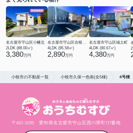
名古屋市守山区小幡北
名古屋市守山区吉根２丁目
名古屋市守山区城土町
2LDK (88.00㎡)
4LDK (95.58㎡)
4LDK (90.67㎡)
2
3,380
2,890
4,380
万円
万円
万円
小牧市の不動産一覧
小牧市久保一色南(全5棟)
4号棟
〒463-0089 愛知県名古屋市守山区西川原町137番地