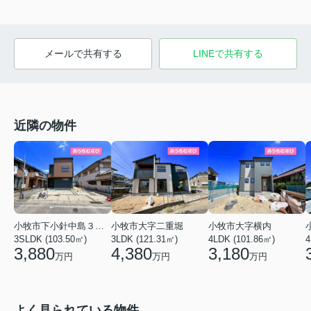
メールで共有する
LINEで共有する
近隣の物件
小牧市下小針中島３丁目
小牧市大字横内
小牧市大字二重堀
3SLDK (103.50㎡)
4LDK (101.86㎡)
4
3LDK (121.31㎡)
3,880
3,180
4,380
万円
万円
万円
よく見られている物件