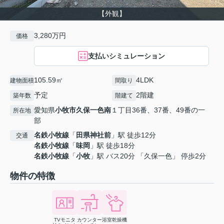
【外観】
3,280万円
価格
支払いシミュレーション
105.59㎡
4LDK
建物面積
間取り
予定
2階建
築年数
階建て
愛知県
小牧市
久保一色南
１丁目36番、37番、49番の一
所在地
部
名鉄小牧線
「
田県神社前
」駅 徒歩12分
交通
名鉄小牧線
「
味岡
」駅 徒歩18分
名鉄小牧線
「
小牧
」駅 バス20分 「久保一色」 停歩2分
物件の特徴
TVモニタ
カウンター
浴室乾燥機