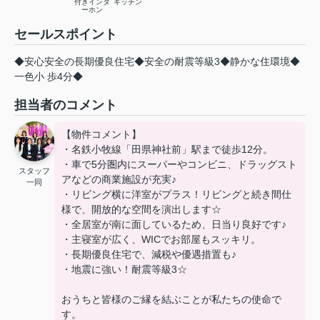
付きインタ
キッチン
ーホン
セールスポイント
◆安心安全の長期優良住宅◆安全の耐震等級3◆静かな住環境◆
一色小 歩4分◆
担当者のコメント
【物件コメント】
・名鉄小牧線「田県神社前」駅まで徒歩12分。
・車で5分圏内にスーパーやコンビニ、ドラッグスト
スタッフ
アなどの商業施設が充実♪
一同
・リビング横に洋室がプラス！リビングと続き間仕
様で、開放的な空間を演出します☆
・全居室が南に面しているため、日当り良好です♪
・主寝室が広く、WICでお部屋もスッキリ。
・長期優良住宅で、減税や優遇措置も♪
・地震に強い！耐震等級3☆
おうちと皆様のご縁を結ぶことが私たちの使命で
す。