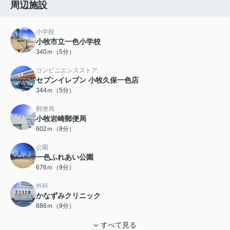
周辺施設
小学校
小牧市立一色小学校
340ｍ（5分）
コンビニエンスストア
セブンイレブン 小牧久保一色店
344ｍ（5分）
郵便局
小牧岩崎郵便局
602ｍ（8分）
公園
一色ふれあい公園
676ｍ（9分）
外科
かなずみクリニック
686ｍ（9分）
すべて見る