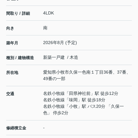
4LDK
間取り / 詳細
南
向き
2026年8月 (予定)
築年月
新築一戸建 / 木造
種別 / 建物構造
愛知県
小牧市
久保一色南
１丁目36番、37番、
所在地
49番の一部
名鉄小牧線
「
田県神社前
」駅 徒歩12分
交通
名鉄小牧線
「
味岡
」駅 徒歩18分
名鉄小牧線
「
小牧
」駅 バス20分 「久保一
色」 停歩2分
-
修繕積立金