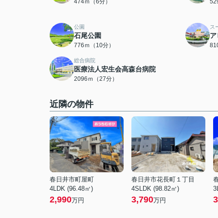
474ｍ（6分）
5
公園
ス
石尾公園
ア
776ｍ（10分）
8
総合病院
医療法人宏生会高森台病院
2096ｍ（27分）
近隣の物件
春日井市町屋町
春日井市花長町１丁目
4LDK (96.48㎡)
4SLDK (98.82㎡)
3
2,990
3,790
3
万円
万円