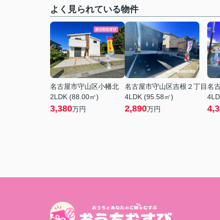
よく見られている物件
名古屋市守山区小幡北
名古屋市守山区吉根２丁目
名
2LDK (88.00㎡)
4LDK (95.58㎡)
4LD
3,380
2,890
4,
万円
万円