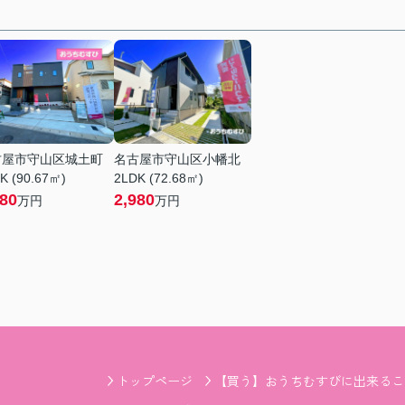
古屋市守山区城土町
名古屋市守山区小幡北
K (90.67㎡)
2LDK (72.68㎡)
380
2,980
万円
万円
トップページ
【買う】おうちむすびに出来るこ