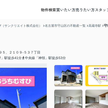
物件検索
買いたい方
売りたい方
スタッ
守
び（サンクリエイト株式会社）
名古屋市守山区の不動産一覧
高蔵寺駅
９５、２１０９-５３７丁目
」駅徒歩41分
中央線「神領」駅徒歩53分