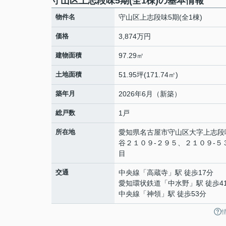
守山区上志段味5期(全1棟)の基本情報
物件名
守山区上志段味5期(全1棟)
価格
3,874万円
建物面積
97.29㎡
土地面積
51.95坪(171.74㎡)
築年月
2026年6月（新築）
総戸数
1戸
所在地
愛知県
名古屋市守山区
大字上志段
谷２１０９-２９５、２１０９-５
目
交通
中央線
「
高蔵寺
」駅 徒歩17分
愛知環状鉄道
「
中水野
」駅 徒歩4
中央線
「
神領
」駅 徒歩53分