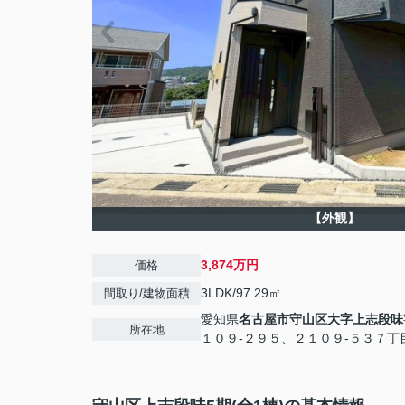
【外観】
3,874万円
価格
3LDK/97.29㎡
間取り/建物面積
愛知県
名古屋市守山区
大字上志段味
所在地
１０９-２９５、２１０９-５３７丁