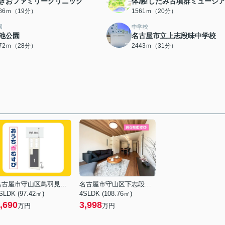
きおファミリークリニック
体感!しだみ古墳群ミュージ
486ｍ（19分）
1561ｍ（20分）
園
中学校
池公園
名古屋市立上志段味中学校
172ｍ（28分）
2443ｍ（31分）
名古屋市守山区鳥羽見２丁目
名古屋市守山区下志段味５丁目
SLDK (97.42㎡)
4SLDK (108.76㎡)
,690
3,998
万円
万円