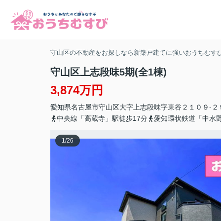
守山区の不動産をお探しなら新築戸建てに強いおうちむす
守山区上志段味5期(全1棟)
3,874万円
愛知県
名古屋市守山区
大字上志段味
字東谷２１０９-２
中央線「高蔵寺」駅徒歩17分
愛知環状鉄道「中水野
1
/
26