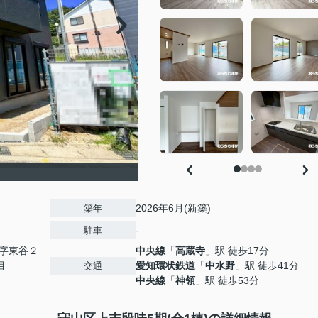
2026年6月(新築)
築年
-
駐車
字東谷２
中央線
「
高蔵寺
」駅 徒歩17分
目
愛知環状鉄道
「
中水野
」駅 徒歩41分
交通
中央線
「
神領
」駅 徒歩53分