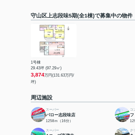
守山区上志段味5期(全1棟)で募集中の物件
1号棟
29.43坪 (97.29㎡)
3,874
万円(131.63万円/
坪)
周辺施設
スーパー
コ
バロー志段味店
フ
1258ｍ（16分）
1
スーパー
ク