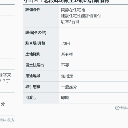
守山区上志段味5期(全1棟)の詳細情報
設備条件
閑静な住宅地
建設住宅性能評価書付
駐車2台可
設備(その他)
-
駐車場/月額
-/0円
土地権利
所有権
国土法届出
不要
味
字東
用途地域
無指定
３７丁
取引態様
一般媒介
引渡し
即時
1分
情報
情報の見方