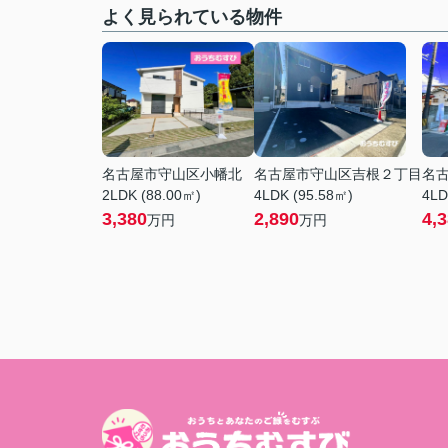
よく見られている物件
名古屋市守山区小幡北
名古屋市守山区吉根２丁目
名
2LDK (88.00㎡)
4LDK (95.58㎡)
4LD
3,380
2,890
4,
万円
万円