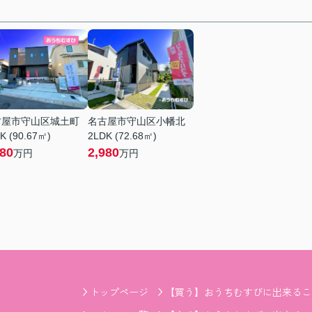
古屋市守山区城土町
名古屋市守山区小幡北
K (90.67㎡)
2LDK (72.68㎡)
380
2,980
万円
万円
トップページ
【買う】おうちむすびに出来るこ