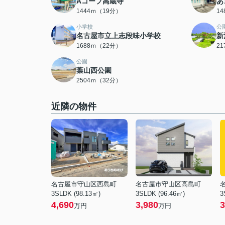
Aコープ高蔵寺
あ
1444ｍ（19分）
1
小学校
公
名古屋市立上志段味小学校
新
1688ｍ（22分）
2
公園
葉山西公園
2504ｍ（32分）
近隣の物件
名古屋市守山区西島町
名古屋市守山区高島町
3SLDK (98.13㎡)
3SLDK (96.46㎡)
3
4,690
3,980
3
万円
万円