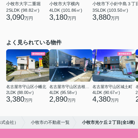
小牧市大字二重堀
小牧市大字横内
小牧市下小針中島３丁
2SLDK (98.82㎡)
4LDK (101.86㎡)
3SLDK (103.50㎡)
3,090
3,180
3,880
万円
万円
万円
よく見られている物件
名古屋市守山区小幡北
名古屋市守山区吉根２丁目
名古屋市守山区城土町
2LDK (88.00㎡)
4LDK (95.58㎡)
4LDK (90.67㎡)
2
3,380
2,890
4,380
万円
万円
万円
株式会社）
小牧市の不動産一覧
小牧市光ケ丘２丁目(全1棟)