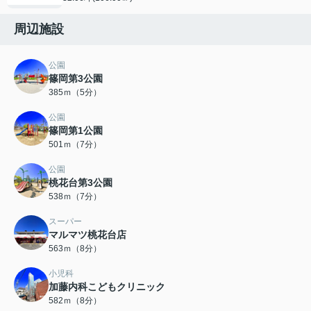
周辺施設
公園
篠岡第3公園
385ｍ（5分）
公園
篠岡第1公園
501ｍ（7分）
公園
桃花台第3公園
538ｍ（7分）
スーパー
マルマツ桃花台店
563ｍ（8分）
小児科
加藤内科こどもクリニック
582ｍ（8分）