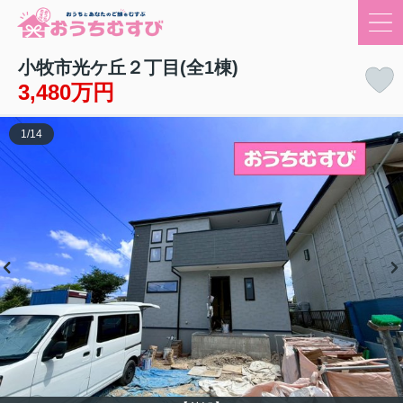
小牧市光ケ丘２丁目(全1棟)
3,480万円
1
/
14