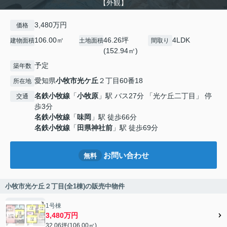
【外観】
3,480万円
価格
106.00㎡
46.26坪
4LDK
建物面積
土地面積
間取り
(152.94㎡)
予定
築年数
愛知県
小牧市
光ケ丘
２丁目60番18
所在地
名鉄小牧線
「
小牧原
」駅 バス27分 「光ケ丘二丁目」 停
交通
歩3分
名鉄小牧線
「
味岡
」駅 徒歩66分
名鉄小牧線
「
田県神社前
」駅 徒歩69分
お問い合わせ
無料
小牧市光ケ丘２丁目(全1棟)の販売中物件
1号棟
3,480万円
32.06坪(106.00㎡)