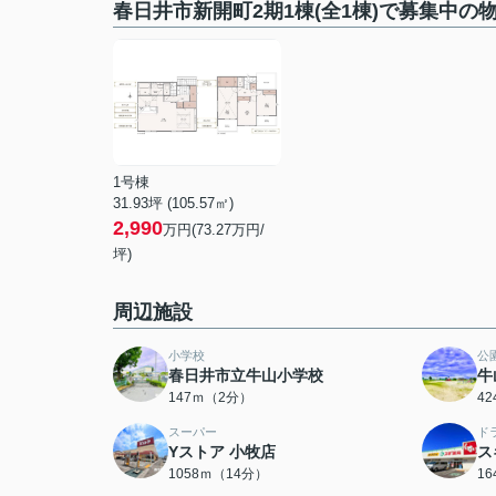
春日井市新開町2期1棟(全1棟)で募集中の
1号棟
31.93坪 (105.57㎡)
2,990
万円(73.27万円/
坪)
周辺施設
小学校
公
春日井市立牛山小学校
牛
147ｍ（2分）
4
スーパー
ド
Yストア 小牧店
ス
1058ｍ（14分）
1