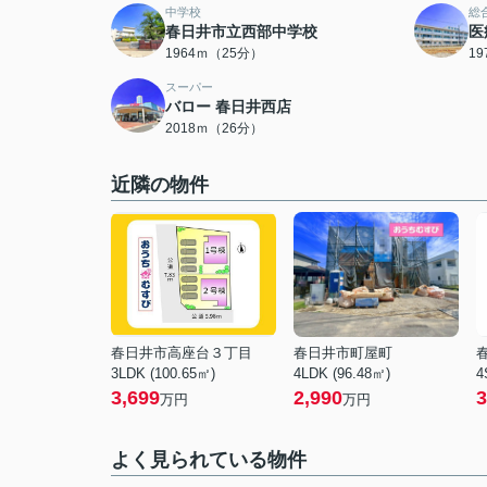
中学校
総
春日井市立西部中学校
医
1964ｍ（25分）
1
スーパー
バロー 春日井西店
2018ｍ（26分）
近隣の物件
春日井市高座台３丁目
春日井市町屋町
3LDK (100.65㎡)
4LDK (96.48㎡)
4
3,699
2,990
3
万円
万円
よく見られている物件