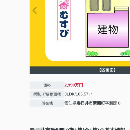
【区画図】
2,990万円
価格
3LDK/105.57㎡
間取り/建物面積
愛知県
春日井市
新開町
字新開８
所在地