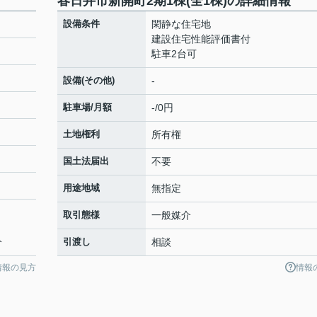
春日井市新開町2期1棟(全1棟)の詳細情報
設備条件
閑静な住宅地
建設住宅性能評価書付
駐車2台可
設備(その他)
-
駐車場/月額
-/0円
土地権利
所有権
国土法届出
不要
用途地域
無指定
取引態様
一般媒介
分
引渡し
相談
情報の見方
情報