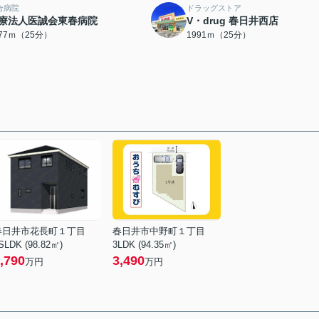
合病院
ドラッグストア
療法人医誠会東春病院
V・drug 春日井西店
977ｍ（25分）
1991ｍ（25分）
春日井市花長町１丁目
春日井市中野町１丁目
SLDK (98.82㎡)
3LDK (94.35㎡)
,790
3,490
万円
万円