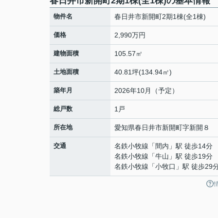
春日井市新開町2期1棟(全1棟)の基本情報
物件名
春日井市新開町2期1棟(全1棟)
価格
2,990万円
建物面積
105.57㎡
土地面積
40.81坪(134.94㎡)
築年月
2026年10月（予定）
総戸数
1戸
所在地
愛知県
春日井市
新開町
字新開８
交通
名鉄小牧線
「
間内
」駅 徒歩14分
名鉄小牧線
「
牛山
」駅 徒歩19分
名鉄小牧線
「
小牧口
」駅 徒歩29