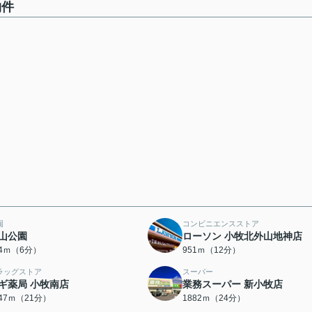
物件
園
コンビニエンスストア
山公園
ローソン 小牧北外山地神店
24ｍ（6分）
951ｍ（12分）
ラッグストア
スーパー
ギ薬局 小牧南店
業務スーパー 新小牧店
647ｍ（21分）
1882ｍ（24分）