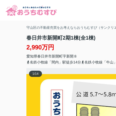
守山区の不動産売買をお考えならおうちむすび（サンクリ
春日井市新開町2期1棟(全1棟)
2,990万円
愛知県
春日井市
新開町
字新開８
名鉄小牧線「間内」駅徒歩14分
名鉄小牧線「牛山」
1
/
14