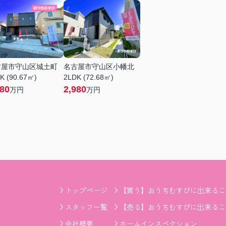
古屋市守山区城土町
名古屋市守山区小幡北
K (90.67㎡)
2LDK (72.68㎡)
380
2,980
万円
万円
トップページ
【買う】おうちむすびに出来るこ
スタッフ一覧
【売る】おうちむすびに出来るこ
会社概要
ホームインスペクション