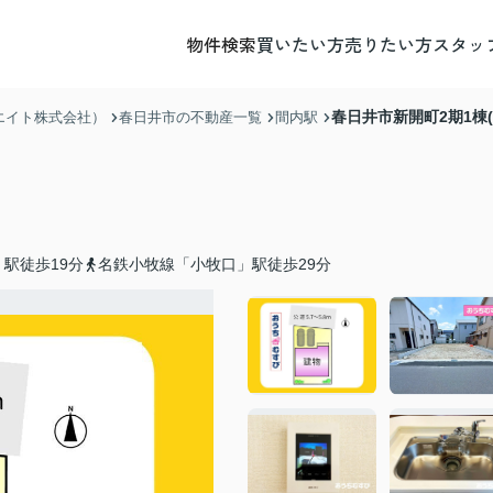
物件検索
買いたい方
売りたい方
スタッ
春日井市新開町2期1棟(
エイト株式会社）
春日井市の不動産一覧
間内駅
駅徒歩19分
名鉄小牧線「小牧口」駅徒歩29分