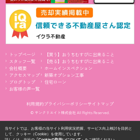
トップページ
【買う】おうちむすびに出来ること
スタッフ一覧
【売る】おうちむすびに出来ること
会社概要
ホームインスペクション
アクセスマップ
新築オプション工事
ブログトップ
住宅ローン
お客様の声一覧
利用規約
プライバシーポリシー
サイトマップ
© サンクリエイト株式会社 All Rights Reserved.
当サイトでは、お客様の当サイト利用状況把握、サービス向上検討を目的と
して、クッキー（Cookie）を使用しています。
詳しくは、当社の
「Cookieの取扱いについて」
をご確認ください。