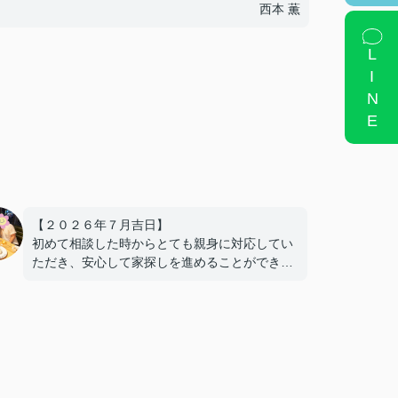
西本 薫
LINE
【２０２６年７月吉日】
初めて相談した時からとても親身に対応してい
ただき、安心して家探しを進めることができま
した。また、住宅ローンについては全く知識が
ない中で、基本的なことから分かりやすく説明
していただき、銀行探しも丁寧に対応いただき
ました。本当に親身になってサポートいただき
ました！