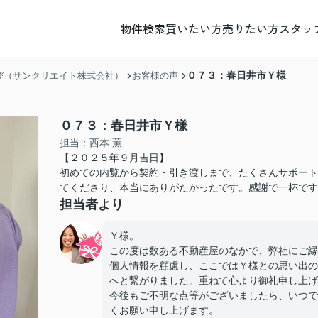
物件検索
買いたい方
売りたい方
スタッ
０７３：春日井市Ｙ様
び（サンクリエイト株式会社）
お客様の声
０７３：春日井市Ｙ様
担当：西本 薫
【２０２５年９月吉日】
初めての内覧から契約・引き渡しまで、たくさんサポート
てくださり、本当にありがたかったです。感謝で一杯です
担当者より
Ｙ様。
この度は数ある不動産屋のなかで、弊社にご縁
個人情報を顧慮し、ここではＹ様との思い出の
へと繋がりました。重ねて心より御礼申し上げ
今後もご不明な点等がございましたら、いつで
くお願い申し上げます。