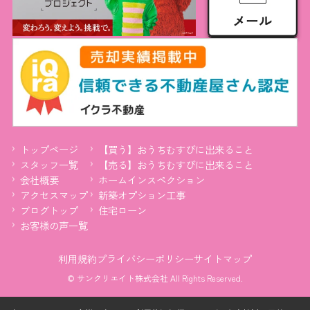
トップページ
【買う】おうちむすびに出来ること
スタッフ一覧
【売る】おうちむすびに出来ること
会社概要
ホームインスペクション
アクセスマップ
新築オプション工事
ブログトップ
住宅ローン
お客様の声一覧
利用規約
プライバシーポリシー
サイトマップ
© サンクリエイト株式会社 All Rights Reserved.