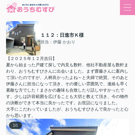
１１２：日進市Ｋ様
担当：伊藤 かおり
【２０２５年１２月吉日】
夏から始まった戸建て探しで内見も数軒、他社不動産屋も数軒ま
わり、おうちむすびさんに出会いました。まず齋藤さんに案内し
て頂いたのですが、人柄良かったよね～と夫婦で絶賛。そのあと
伊藤さんに担当になって頂き、その優しい雰囲気で、連絡も早く
素敵な方でした！まさかの趣味も合致したり話しやすかったで
す。少しは許容範囲を広げることも大切と教えて頂き、今の物件
の決断ができて本当に良かったです。お世話になりました。
大手にこだわっていましたが、おうちむすびさんで良かったと心
から思います。
1
/
1