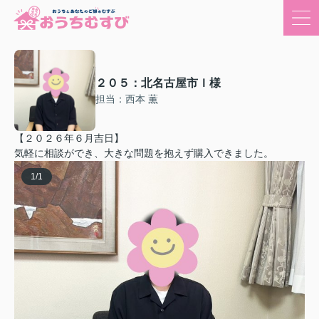
２０５：北名古屋市Ｉ様
担当：西本 薫
【２０２６年６月吉日】
気軽に相談ができ、大きな問題を抱えず購入できました。
1
/
1