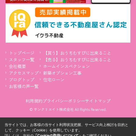
トップページ
【買う】おうちむすびに出来ること
スタッフ一覧
【売る】おうちむすびに出来ること
会社概要
ホームインスペクション
アクセスマップ
新築オプション工事
ブログトップ
住宅ローン
お客様の声一覧
利用規約
プライバシーポリシー
サイトマップ
© サンクリエイト株式会社 All Rights Reserved.
当サイトでは、お客様の当サイト利用状況把握、サービス向上検討を目的と
して、クッキー（Cookie）を使用しています。
詳しくは、当社の
「Cookieの取扱いについて」
をご確認ください。