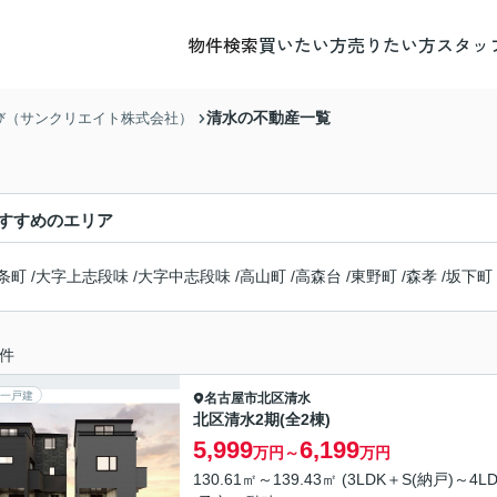
物件検索
買いたい方
売りたい方
スタッ
清水の不動産一覧
び（サンクリエイト株式会社）
すすめのエリア
条町
/
大字上志段味
/
大字中志段味
/
高山町
/
高森台
/
東野町
/
森孝
/
坂下町
件
一戸建
名古屋市北区
清水
北区清水2期(全2棟)
5,999
6,199
万円～
万円
130.61㎡～139.43㎡ (3LDK＋S(納戸)～4LD