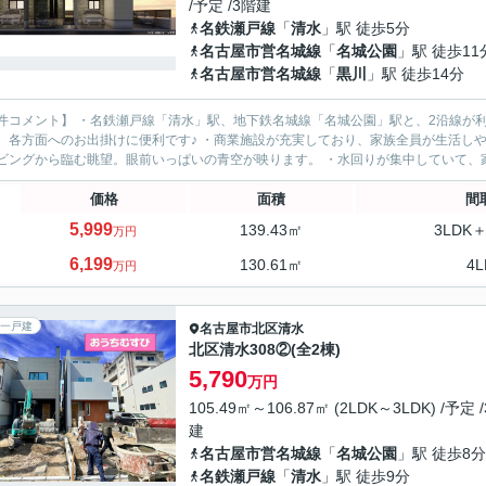
/予定 /3階建
名鉄瀬戸線
「
清水
」駅 徒歩5分
名古屋市営名城線
「
名城公園
」駅 徒歩11
名古屋市営名城線
「
黒川
」駅 徒歩14分
件コメント】 ・名鉄瀬戸線「清水」駅、地下鉄名城線「名城公園」駅と、2沿線が利
、各方面へのお出掛けに便利です♪ ・商業施設が充実しており、家族全員が生活しやす
ビングから臨む眺望。眼前いっぱいの青空が映ります。 ・水回りが集中していて、家事効
価格
面積
間
5,999
139.43㎡
3LDK＋
万円
6,199
130.61㎡
4L
万円
一戸建
名古屋市北区
清水
北区清水308②(全2棟)
5,790
万円
105.49㎡～106.87㎡ (2LDK～3LDK) /予定 
建
名古屋市営名城線
「
名城公園
」駅 徒歩8分
名鉄瀬戸線
「
清水
」駅 徒歩9分