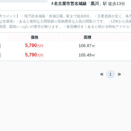
名古屋市営名城線
「
黒川
」駅 徒歩13分
件コメント】 ・地下鉄名城線「名城公園」駅まで徒歩8分。 ・主要道路が近く、各
な住環境♪ ・あると便利な土間収納☆収納豊富な人気の間取りです。 ・LDKから洗
価格
面積
5,790
106.87㎡
万円
5,790
105.49㎡
万円
1