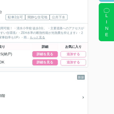
分
LINE
駐車2台可
閑静な住宅地
公共下水
用可能！ ・清水小学校 徒歩3分。 ・主要道路へのアクセスが
い住環境♪ ・ZEH水準の断熱性能が光熱費を抑えます♪ ・2
率もUP♪ ・雨...
もっと見る
取り
詳細
お気に入り
S(納戸)
詳細を見る
追加する
DK
詳細を見る
追加する
新築
/3階