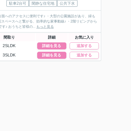
駐車2台可
閑静な住宅地
公共下水
方面へのアクセスに便利です♪ ・大型の公園施設があり、緑も
面スペースへと繋がる、効率的な家事動線♪ ・2階リビングから
臨む眺望。眼前いっぱいの青空が映ります。 ・食洗機付き！あると助かる時短アイテムです♪ おうちと皆様の...
もっと見る
間取り
詳細
お気に入り
2SLDK
詳細を見る
追加する
3SLDK
詳細を見る
追加する