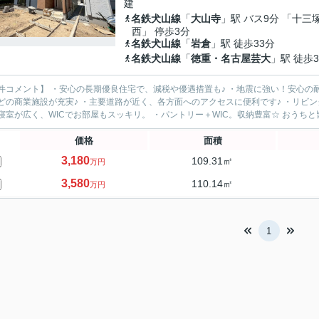
建
名鉄犬山線
「
大山寺
」駅 バス9分 「十三
西」 停歩3分
名鉄犬山線
「
岩倉
」駅 徒歩33分
名鉄犬山線
「
徳重・名古屋芸大
」駅 徒歩3
件コメント】 ・安心の長期優良住宅で、減税や優遇措置も♪ ・地震に強い！安心の
どの商業施設が充実♪ ・主要道路が近く、各方面へのアクセスに便利です♪ ・リビ
・主寝室が広く、WICでお部屋もスッ
価格
面積
3,180
109.31㎡
万円
3,580
110.14㎡
万円
1