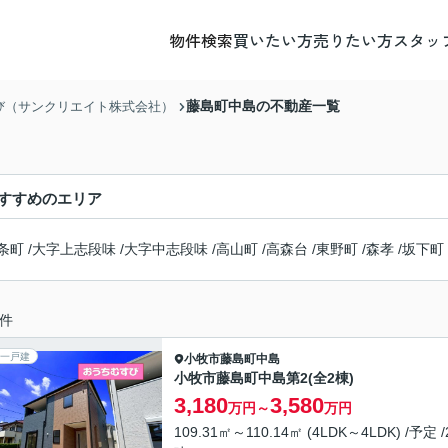
物件検索
買いたい方
売りたい方
スタッ
藤島町中島の不動産一覧
び（サンクリエイト株式会社）
すすめのエリア
条町
/
大字上志段味
/
大字中志段味
/
高山町
/
高森台
/
東野町
/
森孝
/
坂下町
件
一戸建
小牧市
藤島町中島
小牧市藤島町中島第2(全2棟)
3,180
3,580
万円～
万円
109.31㎡～110.14㎡ (4LDK～4LDK) /予定 