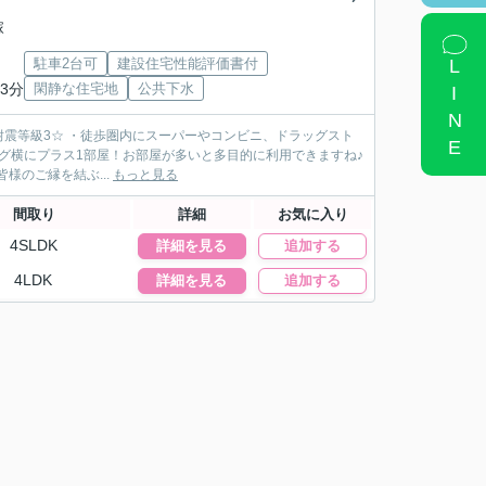
塚
LINE
駐車2台可
建設住宅性能評価書付
3分
閑静な住宅地
公共下水
耐震等級3☆ ・徒歩圏内にスーパーやコンビニ、ドラッグスト
ング横にプラス1部屋！お部屋が多いと多目的に利用できますね♪
キリ。 ・パントリー＋WIC。収納豊富☆ おうちと皆様のご縁を結ぶ...
もっと見る
間取り
詳細
お気に入り
4SLDK
詳細を見る
追加する
4LDK
詳細を見る
追加する