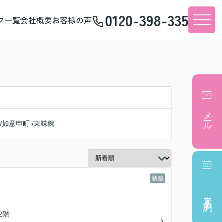
0120-398-335
フ一覧
会社概要
お客様の声
メール
/
如意申町
/
東味鋺
新築
来店予約
/2階