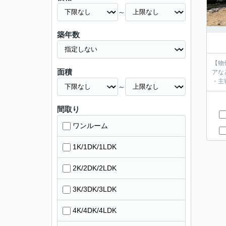
～
築年数
【物
面積
アな
～
間取り
ワンルーム
1K/1DK/1LDK
2K/2DK/2LDK
3K/3DK/3LDK
4K/4DK/4LDK