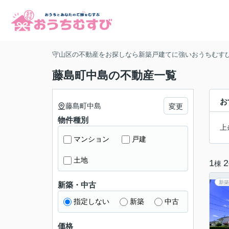
守山区の不動産をお探しなら新築戸建てに強いおうちむす
藤島町中島の不動産一覧
お
藤島町中島
変更
物件種別
上
マンション
戸建
土地
1
2
棟
新築
新築・中古
指定しない
新築
中古
価格