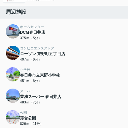
周辺施設
ホームセンター
DCM春日井店
375ｍ（5分）
コンビニエンスストア
ローソン 東野町五丁目店
407ｍ（6分）
小学校
春日井市立東野小学校
451ｍ（6分）
スーパー
業務スーパー 春日井店
483ｍ（7分）
公園
落合公園
826ｍ（11分）