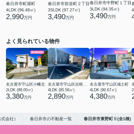
春日井市中野町１丁目
春日井市前並町２丁目
春日井市町屋町
3LDK (94.35㎡)
3SLDK (97.27㎡)
4
4LDK (96.48㎡)
3,490
3,490
2,990
万円
万円
万円
よく見られている物件
名古屋市守山区小幡北
名古屋市守山区吉根２丁目
名古屋市守山区城土町
2LDK (88.00㎡)
4LDK (95.58㎡)
4LDK (90.67㎡)
2
3,380
2,890
4,380
万円
万円
万円
株式会社）
春日井市の不動産一覧
春日井市東野町Ⅱ(全1棟)