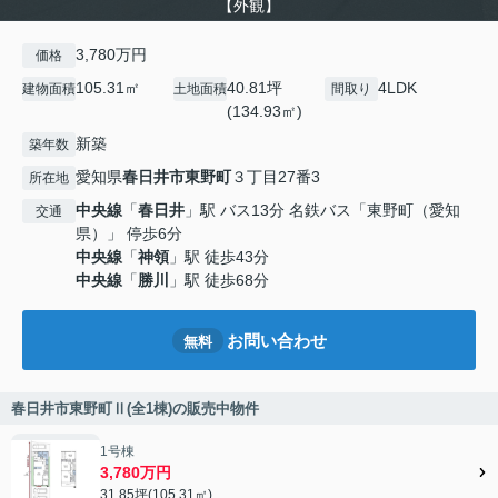
【外観】
3,780万円
価格
105.31㎡
40.81坪
4LDK
建物面積
土地面積
間取り
(134.93㎡)
新築
築年数
愛知県
春日井市
東野町
３丁目27番3
所在地
中央線
「
春日井
」駅 バス13分 名鉄バス「東野町（愛知
交通
県）」 停歩6分
中央線
「
神領
」駅 徒歩43分
中央線
「
勝川
」駅 徒歩68分
お問い合わせ
無料
春日井市東野町Ⅱ(全1棟)の販売中物件
1号棟
3,780万円
31.85坪(105.31㎡)