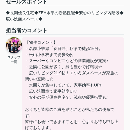
セールスポイント
◆長期優良住宅◆ZEH水準の断熱性能◆安心のリビング内階段◆
広い洗面スペース◆
担当者のコメント
【物件コメント】
・名鉄小牧線「春日井」駅まで徒歩16分。
・松山小学校まで徒歩3分。
スタッフ
・スーパーやコンビニなどの商業施設が充実♪
一同
・近隣に公園が多く、緑も豊かで好環境☆
・広いリビング21.9帖！くつろぎスペースが家族の
憩いの空間に☆
・水回りが集中していて、家事効率もUP♪
・広い洗面室で家事効率UP♪
・安心の長期優良住宅で、減税や優遇措置も♪
おうちと皆様のご縁を結ぶことが私たちの使命で
す。
皆様にお会いできますことを、心よりお待ち申し上
げております。