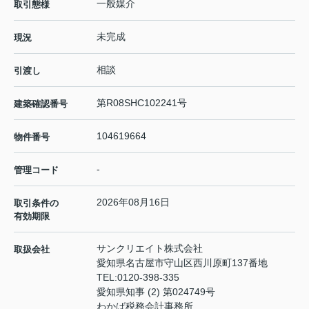
一般媒介
取引態様
未完成
現況
相談
引渡し
第R08SHC102241号
建築確認番号
104619664
物件番号
-
管理コード
2026年08月16日
取引条件の
有効期限
サンクリエイト株式会社
取扱会社
愛知県名古屋市守山区西川原町137番地
TEL:
0120-398-335
愛知県知事 (2) 第024749号
わかば税務会計事務所