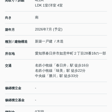
4LDK
間取り / 詳細
LDK 1室
/
洋室 4室
南
向き
2026年7月 (予定)
築年月
新築一戸建 / 木造
種別 / 建物構造
愛知県
春日井市
如意申町
２丁目28番18の一部
所在地
名鉄小牧線
「
春日井
」駅 徒歩16分
交通
名鉄小牧線
「
味美
」駅 徒歩22分
中央線
「
勝川
」駅 徒歩33分
-
修繕積立金
-
修繕積立基金
0万円