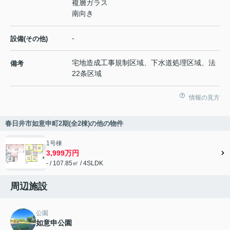
複層ガラス
南向き
-
設備(その他)
宅地造成工事規制区域、下水道処理区域、法
備考
22条区域
情報の見方
春日井市如意申町2期(全2棟)の他の物件
1号棟
3,999万円
- / 107.85㎡ / 4SLDK
周辺施設
公園
如意申公園