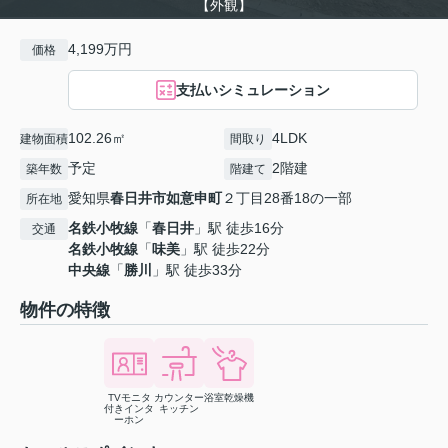
【外観】
4,199万円
価格
支払いシミュレーション
102.26㎡
4LDK
建物面積
間取り
予定
2階建
築年数
階建て
愛知県
春日井市
如意申町
２丁目28番18の一部
所在地
名鉄小牧線
「
春日井
」駅 徒歩16分
交通
名鉄小牧線
「
味美
」駅 徒歩22分
中央線
「
勝川
」駅 徒歩33分
物件の特徴
TVモニタ
カウンター
浴室乾燥機
付きインタ
キッチン
ーホン