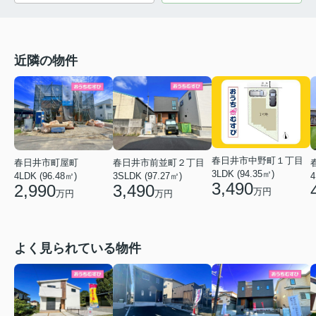
近隣の物件
春日井市中野町１丁目
春日井市前並町２丁目
春日井市町屋町
3LDK (94.35㎡)
3SLDK (97.27㎡)
4
4LDK (96.48㎡)
3,490
3,490
2,990
万円
万円
万円
よく見られている物件