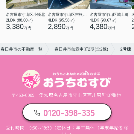
名古屋市守山区小幡北
名古屋市守山区吉根２丁目
名古屋市守山区城土町
2LDK (88.00㎡)
4LDK (95.58㎡)
4LDK (90.67㎡)
2
3,380
2,890
4,380
万円
万円
万円
春日井市の不動産一覧
春日井市如意申町2期(全2棟)
2号棟
〒463-0089 愛知県名古屋市守山区西川原町137番地
0120-398-335
受付時間 9:30～19:30（定休日：年中無休（年末年始を除