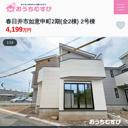
春日井市如意申町2期(全2棟) 2号棟
4,199
万円
1
/
18