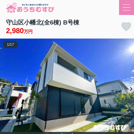
守山区小幡北(全6棟) B号棟
2,980
万円
1
/
17