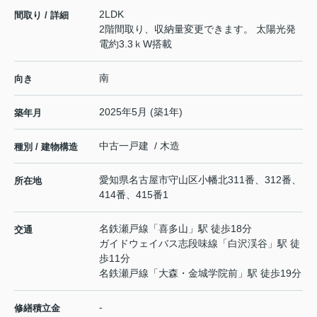
2LDK
間取り / 詳細
2階間取り、収納量変更できます。 太陽光発
電約3.3ｋW搭載
南
向き
2025年5月 (築1年)
築年月
中古一戸建 / 木造
種別 / 建物構造
愛知県
名古屋市守山区
小幡北
311番、312番、
所在地
414番、415番1
名鉄瀬戸線
「
喜多山
」駅 徒歩18分
交通
ガイドウェイバス志段味線
「
白沢渓谷
」駅 徒
歩11分
名鉄瀬戸線
「
大森・金城学院前
」駅 徒歩19分
-
修繕積立金