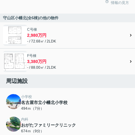
情報の見方
守山区小幡北(全6棟)の他の物件
C号棟
2,980万円
- / 72.68㎡ / 2LDK
F号棟
3,380万円
- / 88.00㎡ / 2LDK
周辺施設
小学校
名古屋市立小幡北小学校
494ｍ（7分）
内科
おがたファミリークリニック
674ｍ（9分）