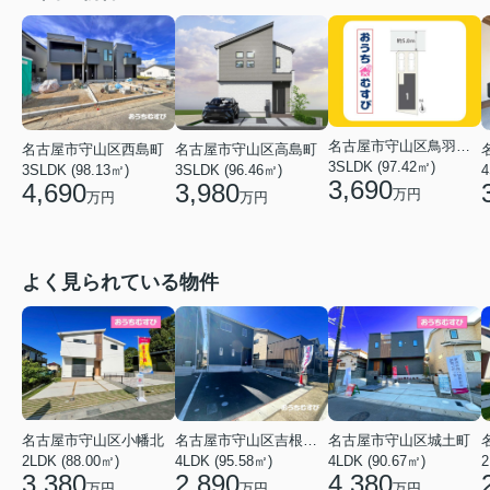
名古屋市守山区鳥羽見２丁目
名古屋市守山区高島町
名古屋市守山区西島町
3SLDK (97.42㎡)
3SLDK (96.46㎡)
4
3SLDK (98.13㎡)
3,690
3,980
4,690
万円
万円
万円
よく見られている物件
名古屋市守山区小幡北
名古屋市守山区吉根２丁目
名古屋市守山区城土町
2LDK (88.00㎡)
4LDK (95.58㎡)
4LDK (90.67㎡)
2
3,380
2,890
4,380
万円
万円
万円