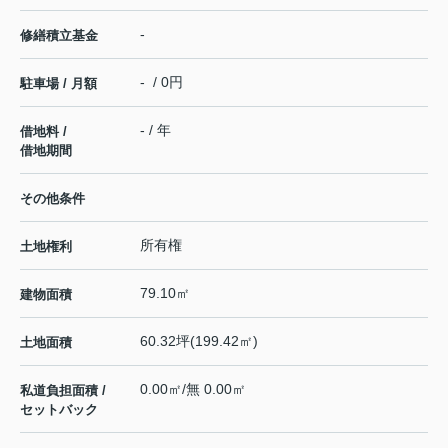
-
修繕積立基金
- / 0円
駐車場 / 月額
- / 年
借地料 /
借地期間
その他条件
所有権
土地権利
79.10㎡
建物面積
60.32坪(199.42㎡)
土地面積
0.00㎡/無 0.00㎡
私道負担面積 /
セットバック