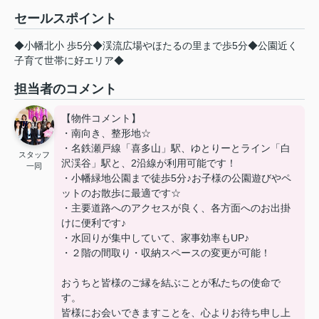
セールスポイント
◆小幡北小 歩5分◆渓流広場やほたるの里まで歩5分◆公園近く
子育て世帯に好エリア◆
担当者のコメント
【物件コメント】
・南向き、整形地☆
・名鉄瀬戸線「喜多山」駅、ゆとりーとライン「白
スタッフ
沢渓谷」駅と、2沿線が利用可能です！
一同
・小幡緑地公園まで徒歩5分♪お子様の公園遊びやペ
ットのお散歩に最適です☆
・主要道路へのアクセスが良く、各方面へのお出掛
けに便利です♪
・水回りが集中していて、家事効率もUP♪
・２階の間取り・収納スペースの変更が可能！
おうちと皆様のご縁を結ぶことが私たちの使命で
す。
皆様にお会いできますことを、心よりお待ち申し上