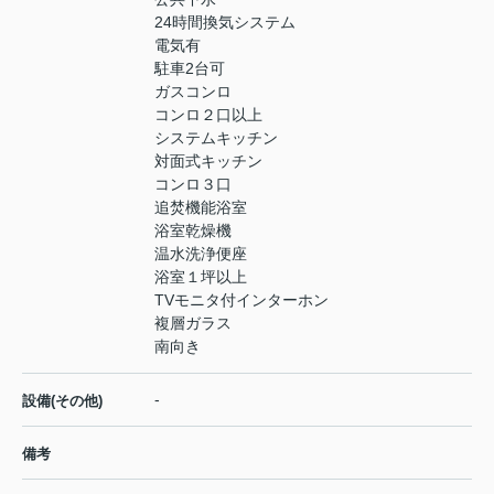
24時間換気システム
電気有
駐車2台可
ガスコンロ
コンロ２口以上
システムキッチン
対面式キッチン
コンロ３口
追焚機能浴室
浴室乾燥機
温水洗浄便座
浴室１坪以上
TVモニタ付インターホン
複層ガラス
南向き
-
設備(その他)
備考