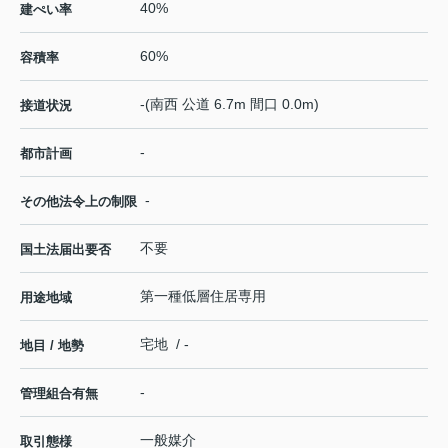
40%
建ぺい率
60%
容積率
-(南西 公道 6.7m 間口 0.0m)
接道状況
-
都市計画
-
その他法令上の制限
不要
国土法届出要否
第一種低層住居専用
用途地域
宅地 / -
地目 / 地勢
-
管理組合有無
一般媒介
取引態様