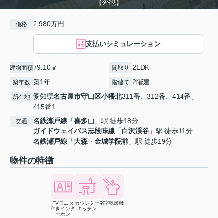
【外観】
2,980万円
価格
支払いシミュレーション
79.10㎡
2LDK
建物面積
間取り
築1年
2階建
築年数
階建て
愛知県
名古屋市守山区
小幡北
311番、312番、414番、
所在地
415番1
名鉄瀬戸線
「
喜多山
」駅 徒歩18分
交通
ガイドウェイバス志段味線
「
白沢渓谷
」駅 徒歩11分
名鉄瀬戸線
「
大森・金城学院前
」駅 徒歩19分
物件の特徴
TVモニタ
カウンター
浴室乾燥機
付きインタ
キッチン
ーホン