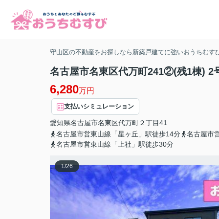
守山区の不動産をお探しなら新築戸建てに強いおうちむす
名古屋市名東区代万町241②(残1棟) 2
6,280
万円
支払いシミュレーション
愛知県
名古屋市名東区
代万町
２丁目41
名古屋市営東山線「星ヶ丘」駅徒歩14分
名古屋市
名古屋市営東山線「上社」駅徒歩30分
1
/
26