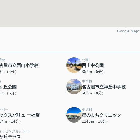
Google Ma
学校
公園
古屋市立西山小学校
西山中公園
13ｍ（4分）
357ｍ（5分）
園
中学校
ヶ丘公園
名古屋市立神丘中学校
00ｍ（5分）
562ｍ（8分）
ーパー
小児科
ックスバリュ 一社店
星のまちクリニック
067ｍ（14分）
1243ｍ（16分）
ョッピングセンター
が丘テラス