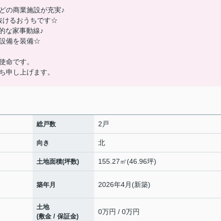
どの商業施設が充実♪
抜けるおうちです☆
的な家事動線♪
設備を装備☆
使命です。
ち申し上げます。
2戸
総戸数
北
向き
155.27㎡(46.96坪)
土地面積(坪数)
2026年4月(新築)
築年月
土地
0万円 / 0万円
(敷金 / 保証金)