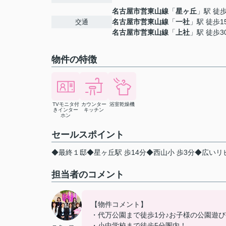
名古屋市営東山線
「
星ヶ丘
」駅 徒歩
名古屋市営東山線
「
一社
」駅 徒歩1
交通
名古屋市営東山線
「
上社
」駅 徒歩3
物件の特徴
TVモニタ付
カウンター
浴室乾燥機
きインター
キッチン
ホン
セールスポイント
◆最終１邸◆星ヶ丘駅 歩14分◆西山小 歩3分◆広いリビ
担当者のコメント
【物件コメント】
・代万公園まで徒歩1分♪お子様の公園遊
・小中学校まで徒歩5分圏内！