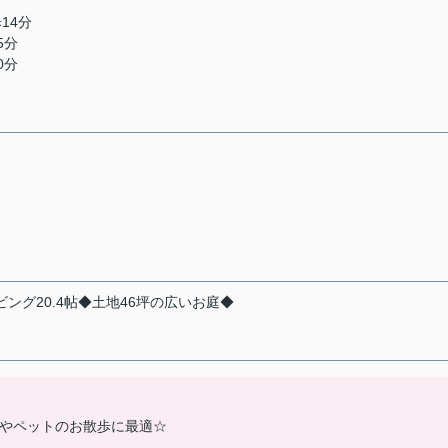
14分
5分
0分
ング20.4帖◆土地46坪の広いお庭◆
びやペットのお散歩に最適☆