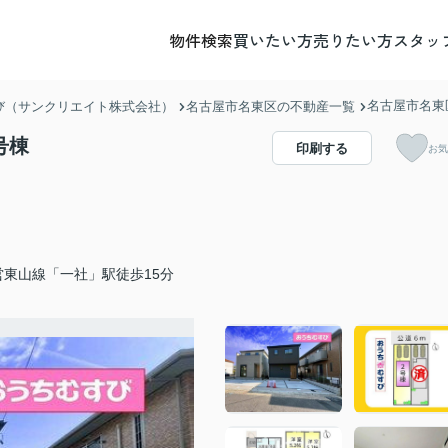
物件検索
買いたい方
売りたい方
スタッ
名古屋市名東区
び（サンクリエイト株式会社）
名古屋市名東区の不動産一覧
号棟
印刷する
お気
営東山線「一社」駅徒歩15分