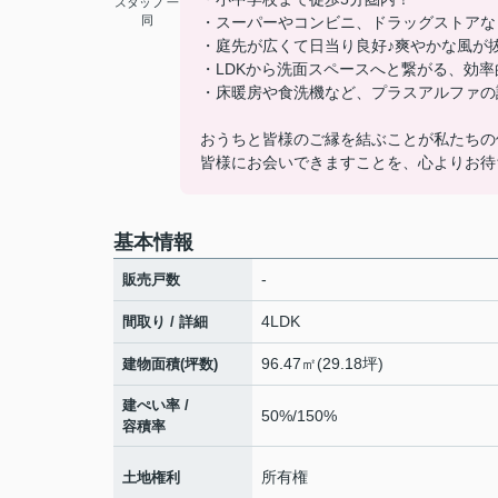
スタッフ 一
同
・スーパーやコンビニ、ドラッグストアな
・庭先が広くて日当り良好♪爽やかな風が
・LDKから洗面スペースへと繋がる、効率
・床暖房や食洗機など、プラスアルファの
おうちと皆様のご縁を結ぶことが私たちの
皆様にお会いできますことを、心よりお待
基本情報
-
販売戸数
4LDK
間取り / 詳細
96.47㎡(29.18坪)
建物面積(坪数)
建ぺい率 /
50%/150%
容積率
所有権
土地権利