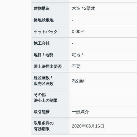
木造 / 2階建
建物構造
-
路地状敷地
0.00㎡
セットバック
-
施工会社
宅地 / -
地目 / 地勢
不要
国土法届出要否
総区画数 /
2区画/-
販売区画数
その他
-
法令上の制限
一般媒介
取引態様
取引条件の
2026年08月16日
有効期限