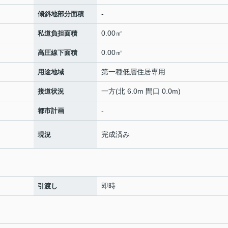
-
傾斜地部分面積
0.00㎡
私道負担面積
0.00㎡
高圧線下面積
第一種低層住居専用
用途地域
一方(北 6.0m 間口 0.0m)
接道状況
-
都市計画
完成済み
現況
即時
引渡し