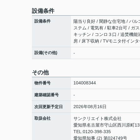
設備条件
設備条件
陽当り良好 / 閑静な住宅地 / バルコ
ステム / 電気有 / 駐車2台可 / 
キッチン / コンロ３口 / 追焚機能浴
房 / 床下収納 / TVモニタ付イン
設備(その他)
-
その他
104008344
物件番号
-
建築確認番号
2026年08月16日
次回更新予定日
取扱会社
サンクリエイト株式会社
愛知県名古屋市守山区西川原町13
TEL:0120-398-335
愛知県知事 (2) 第024749号