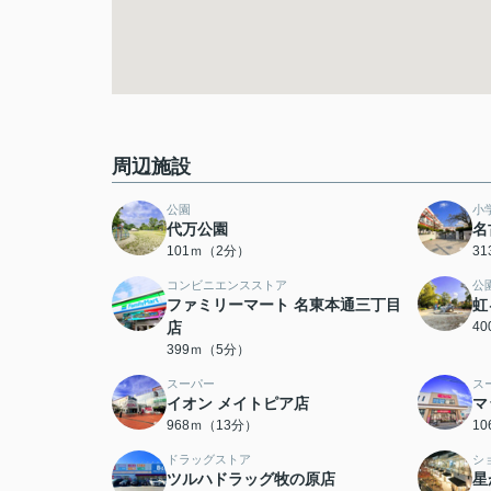
周辺施設
公園
小
代万公園
名
101ｍ（2分）
3
コンビニエンスストア
公
ファミリーマート 名東本通三丁目
虹
店
4
399ｍ（5分）
スーパー
ス
イオン メイトピア店
マ
968ｍ（13分）
1
ドラッグストア
シ
ツルハドラッグ牧の原店
星