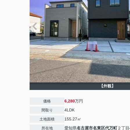
【外観】
6,280
万円
価格
4LDK
間取り
155.27㎡
土地面積
愛知県
名古屋市名東区
代万町
２丁目
所在地