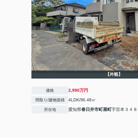
【外観】
2,990万円
価格
4LDK/96.48㎡
間取り/建物面積
愛知県
春日井市
町屋町
字宮本３４８
所在地