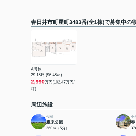
春日井市町屋町3483番(全1棟)で募集中の
A号棟
29.18坪 (96.48㎡)
2,990
万円(102.47万円/
坪)
周辺施設
公園
小
鷹来公園
春
360ｍ（5分）
3