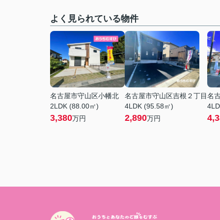
よく見られている物件
名古屋市守山区小幡北
名古屋市守山区吉根２丁目
名
2LDK (88.00㎡)
4LDK (95.58㎡)
4LD
3,380
2,890
4,
万円
万円