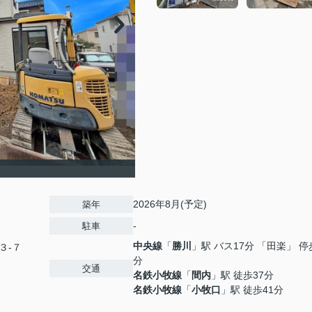
2026年8月(予定)
築年
-
駐車
中央線
「
勝川
」駅 バス17分 「田楽」 停
３-７
分
交通
名鉄小牧線
「
間内
」駅 徒歩37分
名鉄小牧線
「
小牧口
」駅 徒歩41分