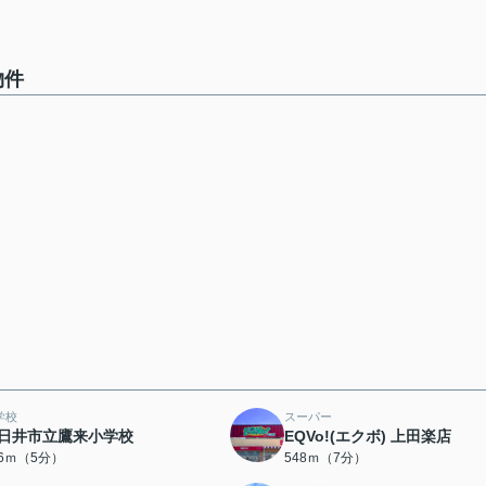
物件
学校
スーパー
日井市立鷹来小学校
EQVo!(エクボ) 上田楽店
76ｍ（5分）
548ｍ（7分）