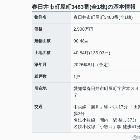
春日井市町屋町3483番(全1棟)の基本情報
物件名
春日井市町屋町3483番(全1棟)
価格
2,990万円
建物面積
96.48㎡
土地面積
40.84坪(135.03㎡)
築年月
2026年8月（予定）
総戸数
1戸
所在地
愛知県
春日井市
町屋町
字宮本３４
７
交通
中央線
「
勝川
」駅 バス17分 「田
歩2分
名鉄小牧線
「
間内
」駅 徒歩37分
名鉄小牧線
「
小牧口
」駅 徒歩41