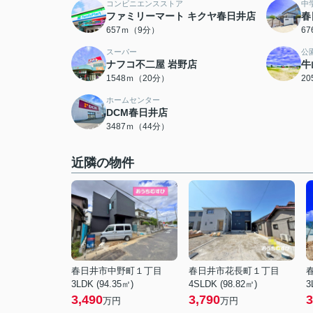
コンビニエンスストア
中
ファミリーマート キクヤ春日井店
春
657ｍ（9分）
6
スーパー
公
ナフコ不二屋 岩野店
牛
1548ｍ（20分）
2
ホームセンター
DCM春日井店
3487ｍ（44分）
近隣の物件
春日井市中野町１丁目
春日井市花長町１丁目
3LDK (94.35㎡)
4SLDK (98.82㎡)
3
3,490
3,790
3
万円
万円