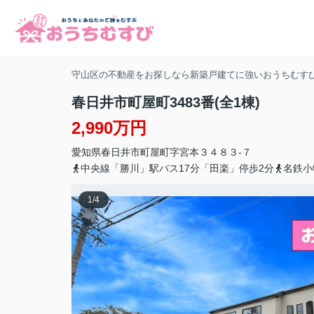
守山区の不動産をお探しなら新築戸建てに強いおうちむす
春日井市町屋町3483番(全1棟)
2,990万円
愛知県
春日井市
町屋町
字宮本３４８３-７
中央線「勝川」駅バス17分「田楽」停歩2分
名鉄小
1
/
4