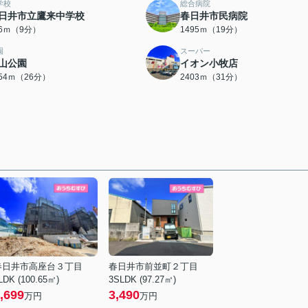
学校
総合病院
日井市立鷹来中学校
春日井市民病院
76ｍ（9分）
1495ｍ（19分）
園
スーパー
山公園
イオン小牧店
054ｍ（26分）
2403ｍ（31分）
春日井市高座台３丁目
春日井市前並町２丁目
LDK (100.65㎡)
3SLDK (97.27㎡)
,699
3,490
万円
万円