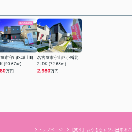
古屋市守山区城土町
名古屋市守山区小幡北
K (90.67㎡)
2LDK (72.68㎡)
380
2,980
万円
万円
トップページ
【買う】おうちむすびに出来るこ