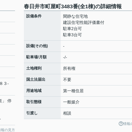
春日井市町屋町3483番(全1棟)の詳細情報
設備条件
閑静な住宅地
建設住宅性能評価書付
駐車2台可
駐車3台可
設備(その他)
-
駐車場/月額
-/-
土地権利
所有権
国土法届出
不要
８３-
用途地域
第一種住居
楽」 停
取引態様
一般媒介
引渡し
相談
分
情報
情報の見方