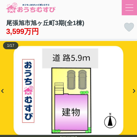
尾張旭市旭ヶ丘町3期(全1棟)
3,599万円
1
/
17