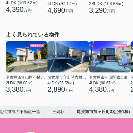
4LDK (103.52㎡)
4LDK (97.17㎡)
2SLDK (103.68㎡)
4,390
4,690
3,290
万円
万円
万円
よく見られている物件
名古屋市守山区小幡北
名古屋市守山区吉根２丁目
名古屋市守山区城土町
2LDK (88.00㎡)
4LDK (95.58㎡)
4LDK (90.67㎡)
2
3,380
2,890
4,380
万円
万円
万円
尾張旭市の不動産一覧
三郷駅
尾張旭市旭ヶ丘町3期(全1棟)