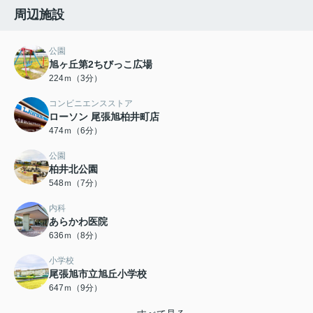
周辺施設
公園
旭ヶ丘第2ちびっこ広場
224ｍ（3分）
コンビニエンスストア
ローソン 尾張旭柏井町店
474ｍ（6分）
公園
柏井北公園
548ｍ（7分）
内科
あらかわ医院
636ｍ（8分）
小学校
尾張旭市立旭丘小学校
647ｍ（9分）