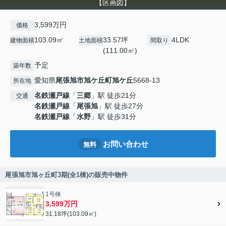
【区画図】
3,599万円
価格
103.09㎡
33.57坪
4LDK
建物面積
土地面積
間取り
(111.00㎡)
予定
築年数
愛知県
尾張旭市
旭ケ丘町旭ケ丘
5668-13
所在地
名鉄瀬戸線
「
三郷
」駅 徒歩21分
交通
名鉄瀬戸線
「
尾張旭
」駅 徒歩27分
名鉄瀬戸線
「
水野
」駅 徒歩31分
お問い合わせ
無料
尾張旭市旭ヶ丘町3期(全1棟)の販売中物件
1号棟
3,599万円
31.18坪(103.09㎡)