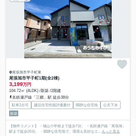
尾張旭市平子町東
尾張旭市平子町1期(全2棟)
3,199
万円
104.72㎡ (4LDK) /新築 /2階建
名鉄瀬戸線「三郷」駅 徒歩38分
駐車2台可
建設住宅性能評価書付
閑静な住宅地
公共下水
新築
【物件コメント】 ・城山小学校まで徒歩7分。 ・名鉄瀬戸線「尾張旭」
駅まで徒歩20分。 ・閑静な住宅地で、環境も良好なエ...
もっと見る