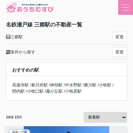
名鉄瀬戸線 三郷駅の不動産一覧
三郷駅
変更
条件から探す
変更
おすすめの駅
高蔵寺駅
/
春日井駅
/
神領駅
/
中水野駅
/
勝川駅
/
小牧駅
/
間内駅
/
小牧口駅
/
藤が丘駅
/
小牧原駅
10
棟
15
件
新築一戸建