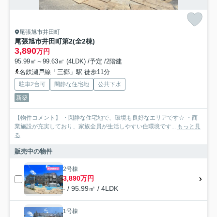
尾張旭市井田町
尾張旭市井田町第2(全2棟)
3,890
万円
95.99㎡～99.63㎡ (4LDK) /予定 /2階建
名鉄瀬戸線「三郷」駅 徒歩11分
駐車2台可
閑静な住宅地
公共下水
新築
【物件コメント】 ・閑静な住宅地で、環境も良好なエリアです☆ ・商
業施設が充実しており、家族全員が生活しやすい住環境です...
もっと見
る
販売中の物件
2号棟
3,890万円
- / 95.99㎡ / 4LDK
1号棟