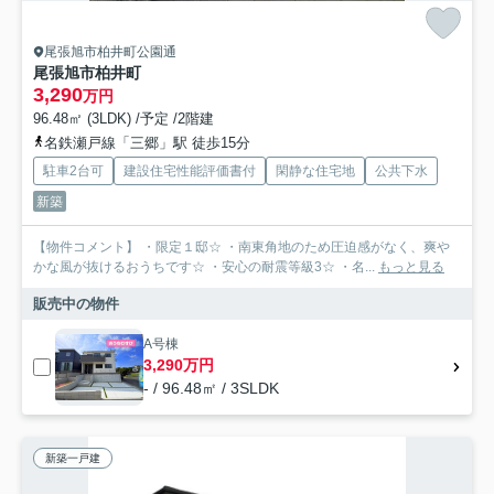
尾張旭市柏井町公園通
尾張旭市柏井町
3,290
万円
96.48㎡ (3LDK) /予定 /2階建
名鉄瀬戸線「三郷」駅 徒歩15分
駐車2台可
建設住宅性能評価書付
閑静な住宅地
公共下水
新築
【物件コメント】 ・限定１邸☆ ・南東角地のため圧迫感がなく、爽や
かな風が抜けるおうちです☆ ・安心の耐震等級3☆ ・名...
もっと見る
販売中の物件
A号棟
3,290万円
- / 96.48㎡ / 3SLDK
新築一戸建