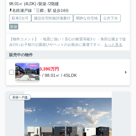
98.01㎡ (4LDK) /新築 /2階建
名鉄瀬戸線「三郷」駅 徒歩14分
駐車2台可
建設住宅性能評価書付
閑静な住宅地
公共下水
新築
【物件コメント】 ・地震に強い！安心の耐震等級3☆ ・角田公園まで徒
歩2分♪お子様の公園遊びやペットのお散歩に最適です☆...
もっと見る
販売中の物件
3,390万円
- / 98.01㎡ / 4SLDK
新築一戸建