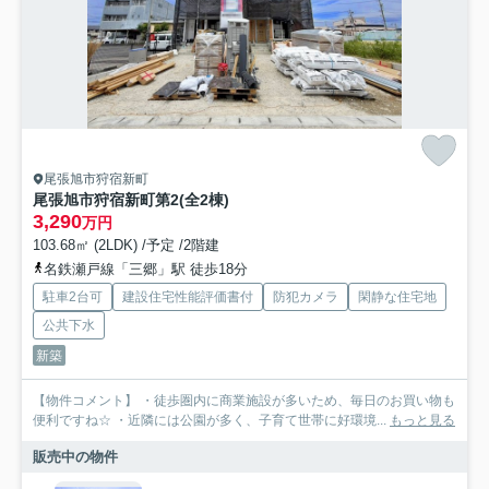
尾張旭市狩宿新町
尾張旭市狩宿新町第2(全2棟)
3,290
万円
103.68㎡ (2LDK) /予定 /2階建
名鉄瀬戸線「三郷」駅 徒歩18分
駐車2台可
建設住宅性能評価書付
防犯カメラ
閑静な住宅地
公共下水
新築
【物件コメント】 ・徒歩圏内に商業施設が多いため、毎日のお買い物も
便利ですね☆ ・近隣には公園が多く、子育て世帯に好環境...
もっと見る
販売中の物件