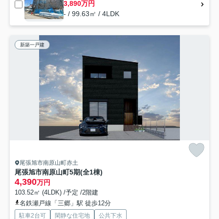
3,890万円
- / 99.63㎡ / 4LDK
新築一戸建
尾張旭市南原山町赤土
尾張旭市南原山町5期(全1棟)
4,390
万円
103.52㎡ (4LDK) /予定 /2階建
名鉄瀬戸線「三郷」駅 徒歩12分
駐車2台可
閑静な住宅地
公共下水