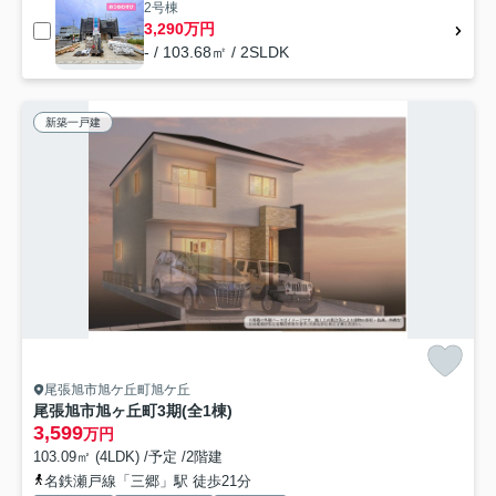
2号棟
3,290万円
- / 103.68㎡ / 2SLDK
新築一戸建
尾張旭市旭ケ丘町旭ケ丘
尾張旭市旭ヶ丘町3期(全1棟)
3,599
万円
103.09㎡ (4LDK) /予定 /2階建
名鉄瀬戸線「三郷」駅 徒歩21分