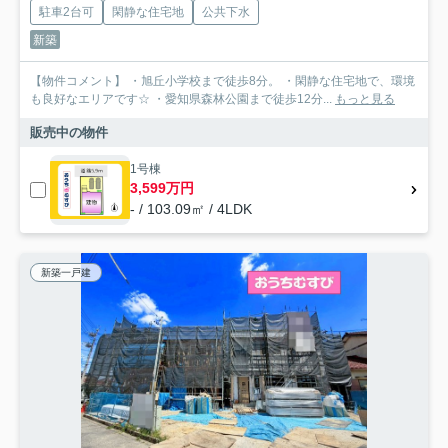
駐車2台可
閑静な住宅地
公共下水
新築
【物件コメント】 ・旭丘小学校まで徒歩8分。 ・閑静な住宅地で、環境
も良好なエリアです☆ ・愛知県森林公園まで徒歩12分...
もっと見る
販売中の物件
1号棟
3,599万円
- / 103.09㎡ / 4LDK
新築一戸建