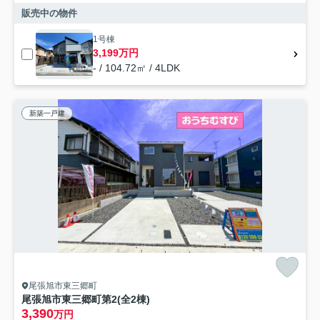
販売中の物件
1号棟
3,199万円
- / 104.72㎡ / 4LDK
新築一戸建
尾張旭市東三郷町
尾張旭市東三郷町第2(全2棟)
3,390
万円