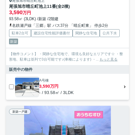
尾張旭市晴丘町池上
尾張旭市晴丘町池上11番(全2棟)
3,590
万円
93.58㎡ (3LDK) /新築 /2階建
名鉄瀬戸線「三郷」駅 バス37分 「晴丘町東」 停歩2分
駐車2台可
建設住宅性能評価書付
閑静な住宅地
公共下水
新築
【物件コメント】 ・閑静な住宅地で、環境も良好なエリアです☆ ・整
形地、駐車は並列で3台可能です♪(車種によります) ・...
もっと見る
販売中の物件
A号棟
3,590万円
- / 93.58㎡ / 3LDK
新築一戸建