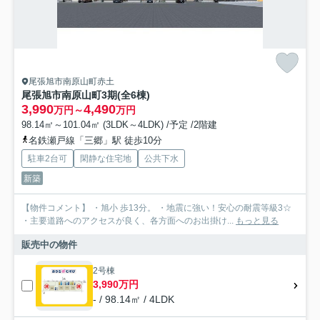
尾張旭市南原山町赤土
尾張旭市南原山町3期(全6棟)
3,990
4,490
万円～
万円
98.14㎡～101.04㎡ (3LDK～4LDK) /予定 /2階建
名鉄瀬戸線「三郷」駅 徒歩10分
駐車2台可
閑静な住宅地
公共下水
新築
【物件コメント】 ・旭小 歩13分。 ・地震に強い！安心の耐震等級3☆
・主要道路へのアクセスが良く、各方面へのお出掛け...
もっと見る
販売中の物件
2号棟
3,990万円
- / 98.14㎡ / 4LDK