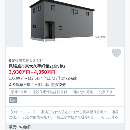
尾張旭市東大久手町
尾張旭市東大久手町第2(全3棟)
3,930
4,350
万円～
万円
105.99㎡～112.61㎡ (4LDK) /予定 /2階建
名鉄瀬戸線「三郷」駅 徒歩12分
駐車2台可
建設住宅性能評価書付
閑静な住宅地
公共下水
新築
【物件コメント】 ・家族三世代が安心に住める長期優良住宅☆ ・地震
に強い！安心の耐震等級3☆ ・旭丘小学校まで徒歩8分。...
もっと見る
販売中の物件