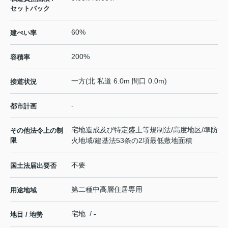
セットバック
60%
建ぺい率
200%
容積率
一方(北 私道 6.0m 間口 0.0m)
接道状況
-
都市計画
宅地造成及び特定盛土等規制法/高度地区/準防
その他法令上の制
限
火地域/建基法53条の2項最低敷地面積
不要
国土法届出要否
第二種中高層住居専用
用途地域
宅地 / -
地目 / 地勢