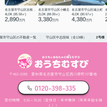
名古屋市守山区吉根２丁目
名古屋市守山区小幡北
名古屋市守山区城土町
4LDK (95.58㎡)
2LDK (88.00㎡)
4LDK (90.67㎡)
2
2,890
3,380
4,380
万円
万円
万円
屋市守山区の不動産一覧
守山区中志段味（全13棟）
2号棟
〒463-0089 愛知県名古屋市守山区西川原町137番地
0120-398-335
受付時間 9:30～19:30（定休日：年中無休（年末年始を除
く））