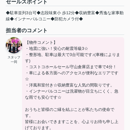
セールスポイント
◆駐車並列3台可◆志段味東小 歩12分◆収納豊富◆秀逸な家事動
線◆インナーバルコニー◆防犯カメラ付◆
担当者のコメント
【物件コメント】
・地震に強い！安心の耐震等級3☆
・整形地、駐車は最大で3台可能です♪(車種によりま
スタッフ
す)
一同
・コストコホールセール守山倉庫店まで車で4分！
・車による各方面へのアクセスが便利なエリアです
☆
・洋風和室付き☆収納豊富な人気の間取りです。
・インナーバルコニーは洗濯物が目立ちにくく、急
な雨でも安心です☆
おうちと皆様のご縁を結ぶことが私たちの使命で
す。
皆様にお会いできますことを、心よりお待ち申し上
げております。