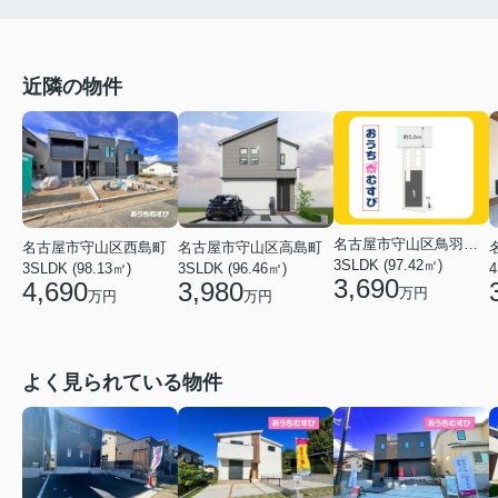
近隣の物件
名古屋市守山区鳥羽見２丁目
名古屋市守山区高島町
名古屋市守山区西島町
3SLDK (97.42㎡)
3SLDK (96.46㎡)
4
3SLDK (98.13㎡)
3,690
3,980
4,690
万円
万円
万円
よく見られている物件