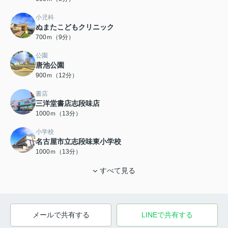
小児科
ぬまたこどもクリニック
700ｍ（9分）
公園
唐池公園
900ｍ（12分）
書店
三洋堂書店志段味店
1000ｍ（13分）
小学校
名古屋市立志段味東小学校
1000ｍ（13分）
すべて見る
メールで共有する
LINEで共有する