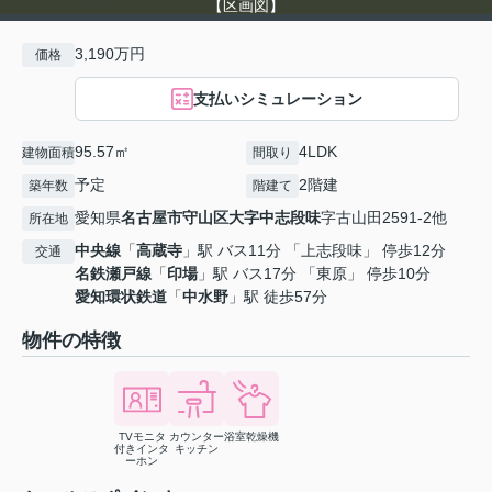
【区画図】
3,190万円
価格
支払いシミュレーション
95.57㎡
4LDK
建物面積
間取り
予定
2階建
築年数
階建て
愛知県
名古屋市守山区
大字中志段味
字古山田2591-2他
所在地
中央線
「
高蔵寺
」駅 バス11分 「上志段味」 停歩12分
交通
名鉄瀬戸線
「
印場
」駅 バス17分 「東原」 停歩10分
愛知環状鉄道
「
中水野
」駅 徒歩57分
物件の特徴
TVモニタ
カウンター
浴室乾燥機
付きインタ
キッチン
ーホン