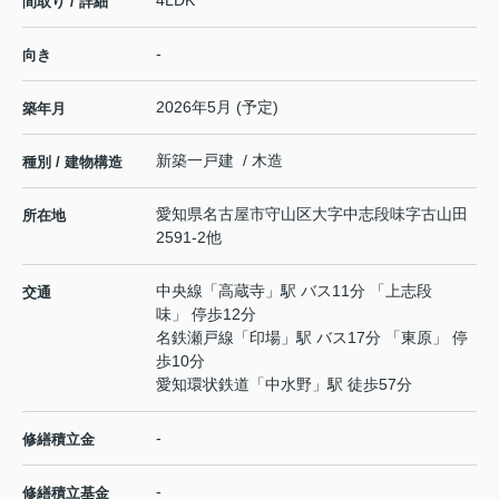
4LDK
間取り / 詳細
-
向き
2026年5月 (予定)
築年月
新築一戸建 / 木造
種別 / 建物構造
愛知県
名古屋市守山区
大字中志段味
字古山田
所在地
2591-2他
中央線
「
高蔵寺
」駅 バス11分 「上志段
交通
味」 停歩12分
名鉄瀬戸線
「
印場
」駅 バス17分 「東原」 停
歩10分
愛知環状鉄道
「
中水野
」駅 徒歩57分
-
修繕積立金
-
修繕積立基金