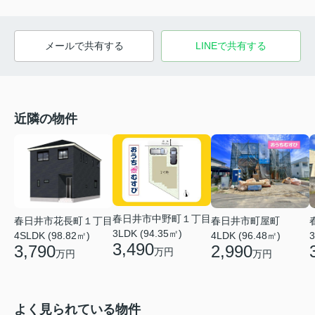
メールで共有する
LINEで共有する
近隣の物件
春日井市中野町１丁目
春日井市花長町１丁目
春日井市町屋町
3LDK (94.35㎡)
4SLDK (98.82㎡)
3
4LDK (96.48㎡)
3,490
3,790
2,990
万円
万円
万円
よく見られている物件