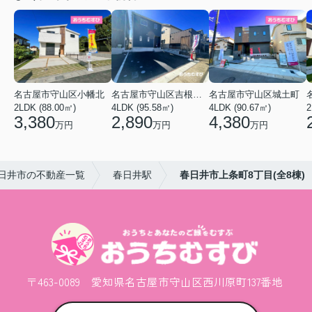
名古屋市守山区小幡北
名古屋市守山区吉根２丁目
名古屋市守山区城土町
2LDK (88.00㎡)
4LDK (95.58㎡)
4LDK (90.67㎡)
2
3,380
2,890
4,380
万円
万円
万円
日井市の不動産一覧
春日井駅
春日井市上条町8丁目(全8棟)
〒463-0089 愛知県名古屋市守山区西川原町137番地