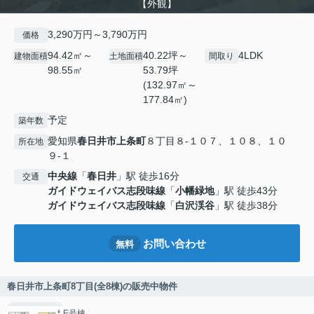
【外観】
3,290万円～3,790万円
価格
94.42㎡～
40.22坪～
4LDK
建物面積
土地面積
間取り
98.55㎡
53.79坪
(132.97㎡～
177.84㎡)
予定
築年数
愛知県
春日井市
上条町
８丁目８-１０７、１０８、１０
所在地
９-１
中央線
「
春日井
」駅 徒歩16分
交通
ガイドウェイバス志段味線
「
小幡緑地
」駅 徒歩43分
ガイドウェイバス志段味線
「
白沢渓谷
」駅 徒歩38分
お問い合わせ
無料
春日井市上条町8丁目(全8棟)の販売中物件
E号棟