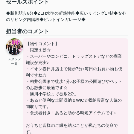
セールスポイント
◆勝川駅歩6分◆ZEH水準の断熱性能◆広いリビング17帖◆安心
のリビング内階段◆ビルトインガレージ◆
担当者のコメント
【物件コメント】
・限定１邸☆
・スーパーやコンビニ、ドラッグストアなどの商業
スタッフ
施設が充実♪
一同
・イオン春日井店まで徒歩7分♪毎日のお買い物も便
利ですね☆
・柏井公園まで徒歩4分♪お子様の公園遊びやペット
のお散歩に最適です☆
・勝川小学校まで徒歩2分。
・あると便利な土間収納＆WIC☆収納豊富な人気の
間取りです。
・食洗器付き！あると助かる時短アイテムです♪
おうちと皆様のご縁を結ぶことが私たちの使命で
す。