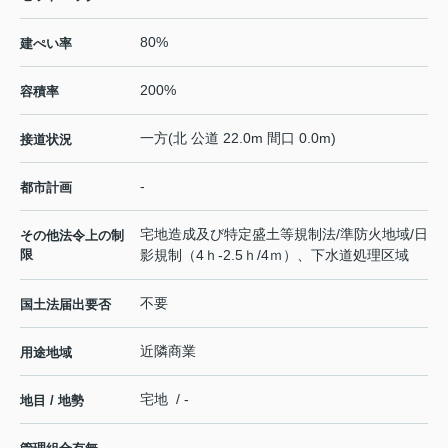
80%
建ぺい率
200%
容積率
一方(北 公道 22.0m 間口 0.0m)
接道状況
-
都市計画
宅地造成及び特定盛土等規制法/準防火地域/日
その他法令上の制
限
影規制（4ｈ-2.5ｈ/4ｍ）、下水道処理区域
不要
国土法届出要否
近隣商業
用途地域
宅地 / -
地目 / 地勢
-