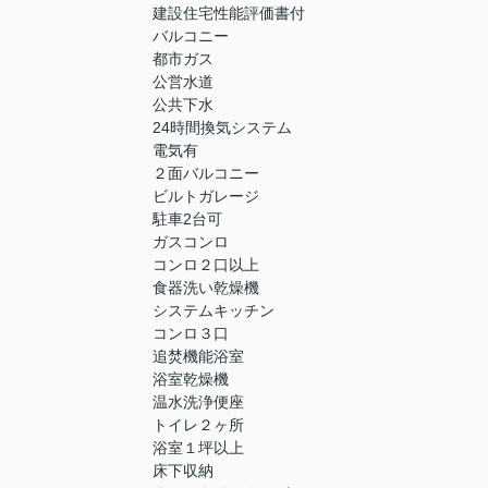
建設住宅性能評価書付
バルコニー
都市ガス
公営水道
公共下水
24時間換気システム
電気有
２面バルコニー
ビルトガレージ
駐車2台可
ガスコンロ
コンロ２口以上
食器洗い乾燥機
システムキッチン
コンロ３口
追焚機能浴室
浴室乾燥機
温水洗浄便座
トイレ２ヶ所
浴室１坪以上
床下収納