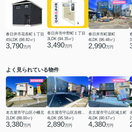
春日井市中野町１丁目
春日井市花長町１丁目
春日井市町屋町
3LDK (94.35㎡)
4SLDK (98.82㎡)
3
4LDK (96.48㎡)
3,490
3,790
2,990
万円
万円
万円
よく見られている物件
名古屋市守山区小幡北
名古屋市守山区吉根２丁目
名古屋市守山区城土町
2LDK (88.00㎡)
4LDK (95.58㎡)
4LDK (90.67㎡)
2
3,380
2,890
4,380
万円
万円
万円