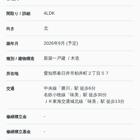
4LDK
間取り / 詳細
北
向き
2026年9月 (予定)
築年月
新築一戸建 / 木造
種別 / 建物構造
愛知県
春日井市
柏井町
２丁目５７
所在地
中央線
「
勝川
」駅 徒歩6分
交通
名鉄小牧線
「
味美
」駅 徒歩30分
ＪＲ東海交通城北線
「
味美
」駅 徒歩13分
-
修繕積立金
-
修繕積立基金