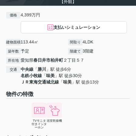
【外観】
4,399万円
価格
支払いシミュレーション
113.44㎡
4LDK
建物面積
間取り
予定
3階建
築年数
階建て
愛知県
春日井市
柏井町
２丁目５７
所在地
中央線
「
勝川
」駅 徒歩6分
交通
名鉄小牧線
「
味美
」駅 徒歩30分
ＪＲ東海交通城北線
「
味美
」駅 徒歩13分
物件の特徴
TVモニタ
浴室乾燥機
付きインタ
ーホン