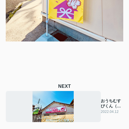
NEXT
おうちむす
びくん（仮
名称）を探
2022.04.12
せ！