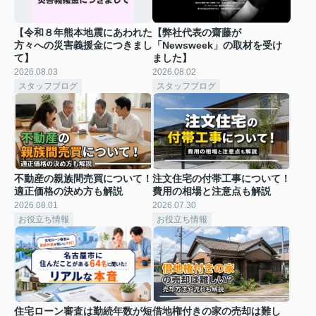
【令和８年熊本地震にあわれた
【弊社代表の齋藤が
方々への災害義援金につきまし
「Newsweek」の取材を受け
て】
ました】
2026.08.03
2026.08.02
スタッフブログ
スタッフブログ
不動産の親族間売買について！
注文住宅の付帯工事について！
適正価格の決め方も解説
費用の相場と注意点も解説
2026.08.01
2026.07.30
お役立ち情報
お役立ち情報
住宅ローン審査は勤続年数が短
借地権付きの家の売却は難し