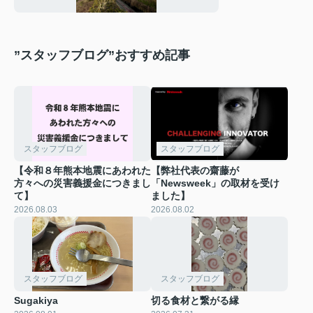
”スタッフブログ”おすすめ記事
スタッフブログ
スタッフブログ
【令和８年熊本地震にあわれた
【弊社代表の齋藤が
方々への災害義援金につきまし
「Newsweek」の取材を受け
て】
ました】
2026.08.03
2026.08.02
スタッフブログ
スタッフブログ
Sugakiya
切る食材と繋がる縁