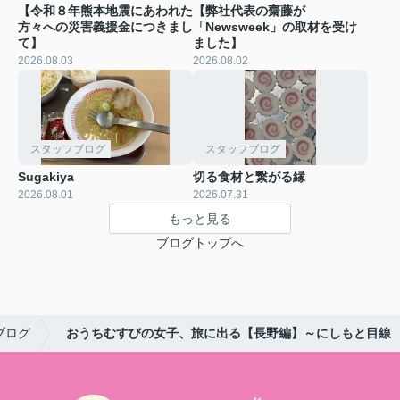
【令和８年熊本地震にあわれた
【弊社代表の齋藤が
方々への災害義援金につきまし
「Newsweek」の取材を受け
て】
ました】
2026.08.03
2026.08.02
スタッフブログ
スタッフブログ
Sugakiya
切る食材と繋がる縁
2026.08.01
2026.07.31
もっと見る
ブログトップへ
ブログ
おうちむすびの女子、旅に出る【長野編】～にしもと目線