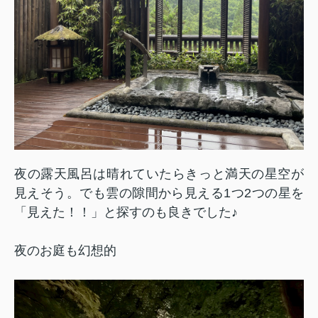
夜の露天風呂は晴れていたらきっと満天の星空が
見えそう。でも雲の隙間から見える
1
つ
2
つの星を
「見えた！！」と探すのも良きでした
♪
夜のお庭も幻想的