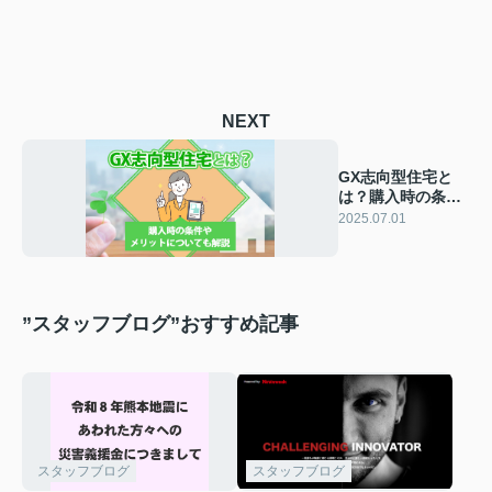
NEXT
GX志向型住宅と
は？購入時の条件
やメリットについ
2025.07.01
ても解説
”スタッフブログ”おすすめ記事
スタッフブログ
スタッフブログ