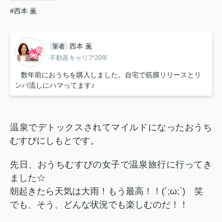
#西本 薫
西本 薫
筆者
不動産キャリア20年
数年前におうちを購入しました。自宅で筋膜リリースとリ
ンパ流しにハマってます♪
温泉でデトックスされてマイルドになったおうち
むすびにしもとです。
先日、おうちむすびの女子で温泉旅行に行ってき
ました☆
朝起きたら天気は大雨！もう最高！！
(´;ω;`)
笑
でも、そう、どんな状況でも楽しむのだ！！