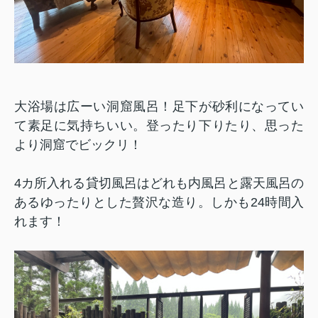
大浴場は広ーい洞窟風呂！足下が砂利になってい
て素足に気持ちいい。登ったり下りたり、思った
より洞窟でビックリ！
4
カ所入れる貸切風呂はどれも内風呂と露天風呂の
あるゆったりとした贅沢な造り。しかも
24
時間入
れます！