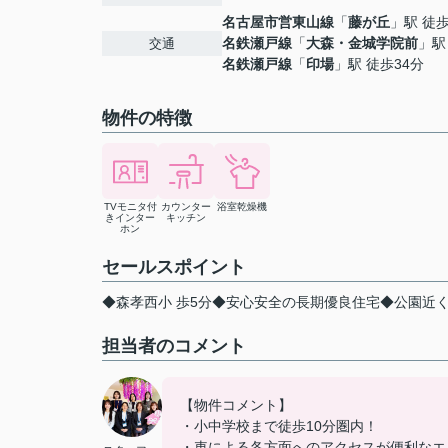
名古屋市営東山線
「
藤が丘
」駅 徒歩
名鉄瀬戸線
「
大森・金城学院前
」駅
交通
名鉄瀬戸線
「
印場
」駅 徒歩34分
物件の特徴
TVモニタ付
カウンター
浴室乾燥機
きインター
キッチン
ホン
セールスポイント
◆森孝西小 歩5分◆安心安全の長期優良住宅◆公園近
担当者のコメント
【物件コメント】
・小中学校まで徒歩10分圏内！
・車による各方面へのアクセスが便利なエ