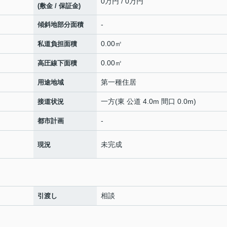
0万円 / 0万円
(敷金 / 保証金)
-
傾斜地部分面積
0.00㎡
私道負担面積
0.00㎡
高圧線下面積
第一種住居
用途地域
一方(東 公道 4.0m 間口 0.0m)
接道状況
-
都市計画
未完成
現況
相談
引渡し