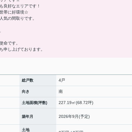
も良好なエリアです！
世帯に好環境☆
人気の間取りです。
。
使命です。
ち申し上げております。
4戸
総戸数
南
向き
227.19㎡(68.72坪)
土地面積(坪数)
2026年9月(予定)
築年月
土地