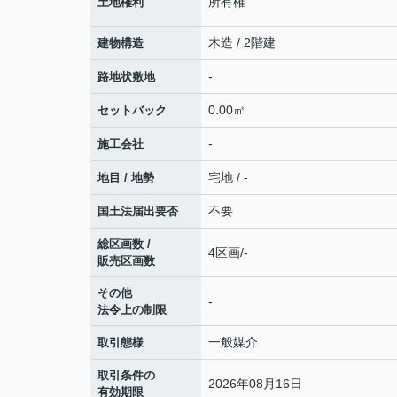
所有権
土地権利
木造 / 2階建
建物構造
-
路地状敷地
0.00㎡
セットバック
-
施工会社
宅地 / -
地目 / 地勢
不要
国土法届出要否
総区画数 /
4区画/-
販売区画数
その他
-
法令上の制限
一般媒介
取引態様
取引条件の
2026年08月16日
有効期限