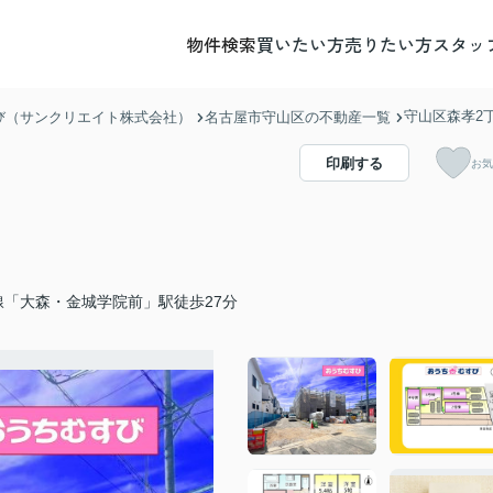
物件検索
買いたい方
売りたい方
スタッ
守山区森孝2丁
び（サンクリエイト株式会社）
名古屋市守山区の不動産一覧
印刷する
お気
線「大森・金城学院前」駅徒歩27分