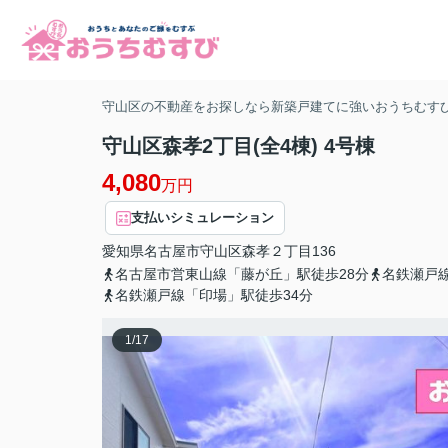
守山区の不動産をお探しなら新築戸建てに強いおうちむす
守山区森孝2丁目(全4棟) 4号棟
4,080
万円
支払いシミュレーション
愛知県
名古屋市守山区
森孝
２丁目136
名古屋市営東山線「藤が丘」駅徒歩28分
名鉄瀬戸
名鉄瀬戸線「印場」駅徒歩34分
1
/
17