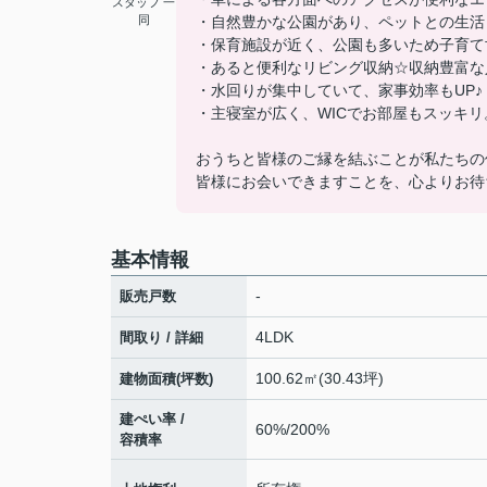
スタッフ 一
同
・自然豊かな公園があり、ペットとの生活
・保育施設が近く、公園も多いため子育て
・あると便利なリビング収納☆収納豊富な
・水回りが集中していて、家事効率もUP♪
・主寝室が広く、WICでお部屋もスッキリ
おうちと皆様のご縁を結ぶことが私たちの
皆様にお会いできますことを、心よりお待
基本情報
-
販売戸数
4LDK
間取り / 詳細
100.62㎡(30.43坪)
建物面積(坪数)
建ぺい率 /
60%/200%
容積率