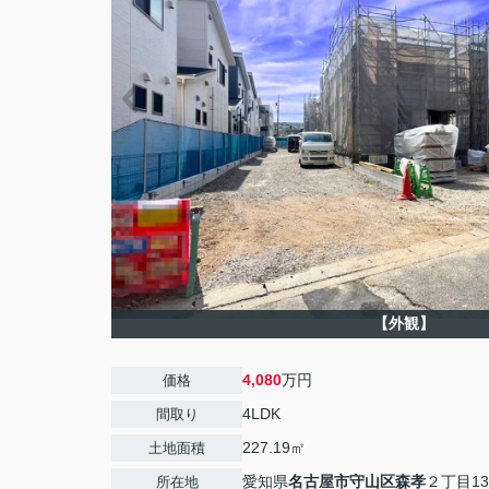
【外観】
4,080
万円
価格
4LDK
間取り
227.19㎡
土地面積
愛知県
名古屋市守山区
森孝
２丁目13
所在地