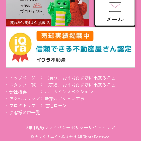
トップページ
【買う】おうちむすびに出来ること
スタッフ一覧
【売る】おうちむすびに出来ること
会社概要
ホームインスペクション
アクセスマップ
新築オプション工事
ブログトップ
住宅ローン
お客様の声一覧
利用規約
プライバシーポリシー
サイトマップ
© サンクリエイト株式会社 All Rights Reserved.