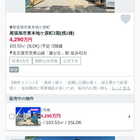
尾張旭市東本地ケ原町
尾張旭市東本地ケ原町2期(残1棟)
4,290
万円
103.53㎡ (3LDK) /予定 /2階建
名古屋市営東山線「藤が丘」駅 徒歩41分
駐車2台可
閑静な住宅地
公共下水
新築
【物件コメント】 ・最終１邸☆ ・近隣に公園が多く、緑も豊かで好環
境☆ ・徒歩圏内に商業施設が多いため、毎日のお買い物も...
もっと見る
販売中の物件
1号棟
4,290万円
- / 103.53㎡ / 3SLDK