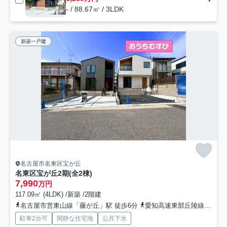
- / 88.67㎡ / 3LDK
新築一戸建
名古屋市名東区宝が丘
名東区宝が丘2期(全2棟)
7,990
万円
117.09㎡ (4LDK) /新築 /2階建
名古屋市営東山線「藤が丘」駅 徒歩6分
愛知高速東部丘陵線「藤が丘」駅 徒歩7分
駐車2台可
閑静な住宅地
公共下水