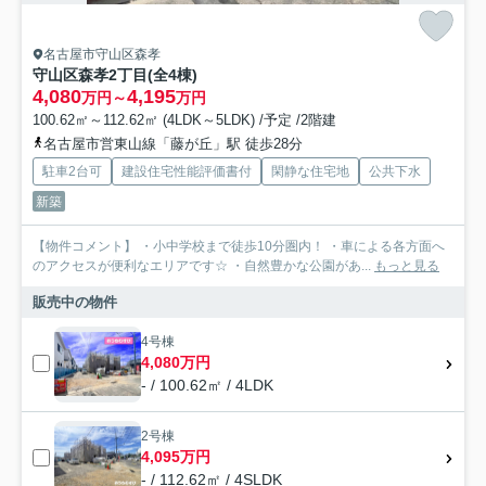
名古屋市守山区森孝
守山区森孝2丁目(全4棟)
4,080
4,195
万円～
万円
100.62㎡～112.62㎡ (4LDK～5LDK) /予定 /2階建
名古屋市営東山線「藤が丘」駅 徒歩28分
駐車2台可
建設住宅性能評価書付
閑静な住宅地
公共下水
新築
【物件コメント】 ・小中学校まで徒歩10分圏内！ ・車による各方面へ
のアクセスが便利なエリアです☆ ・自然豊かな公園があ...
もっと見る
販売中の物件
4号棟
4,080万円
- / 100.62㎡ / 4LDK
2号棟
4,095万円
- / 112.62㎡ / 4SLDK