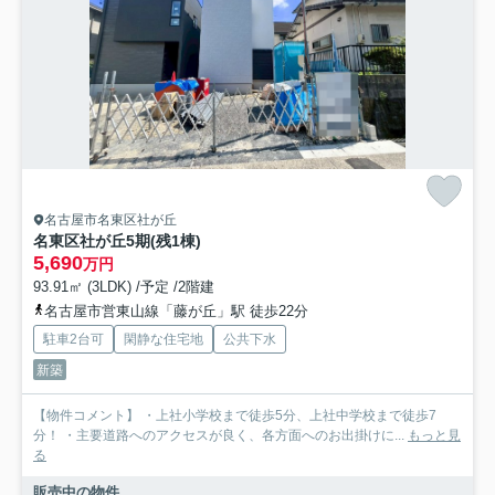
名古屋市名東区社が丘
名東区社が丘5期(残1棟)
5,690
万円
93.91㎡ (3LDK) /予定 /2階建
名古屋市営東山線「藤が丘」駅 徒歩22分
駐車2台可
閑静な住宅地
公共下水
新築
【物件コメント】 ・上社小学校まで徒歩5分、上社中学校まで徒歩7
分！ ・主要道路へのアクセスが良く、各方面へのお出掛けに...
もっと見
る
販売中の物件