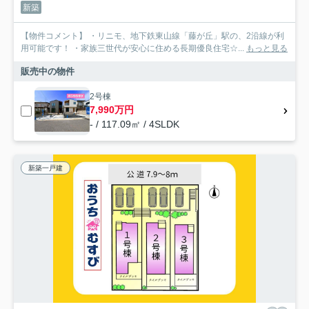
新築
【物件コメント】 ・リニモ、地下鉄東山線「藤が丘」駅の、2沿線が利
用可能です！ ・家族三世代が安心に住める長期優良住宅☆...
もっと見る
販売中の物件
2号棟
7,990万円
- / 117.09㎡ / 4SLDK
新築一戸建