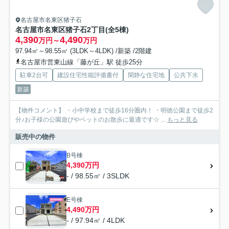
名古屋市名東区猪子石
名古屋市名東区猪子石2丁目(全5棟)
4,390
4,490
万円～
万円
97.94㎡～98.55㎡ (3LDK～4LDK) /新築 /2階建
名古屋市営東山線「藤が丘」駅 徒歩25分
駐車2台可
建設住宅性能評価書付
閑静な住宅地
公共下水
新築
【物件コメント】 ・小中学校まで徒歩16分圏内！ ・明徳公園まで徒歩2
分♪お子様の公園遊びやペットのお散歩に最適です☆ ...
もっと見る
販売中の物件
B号棟
4,390万円
- / 98.55㎡ / 3SLDK
E号棟
4,490万円
- / 97.94㎡ / 4LDK