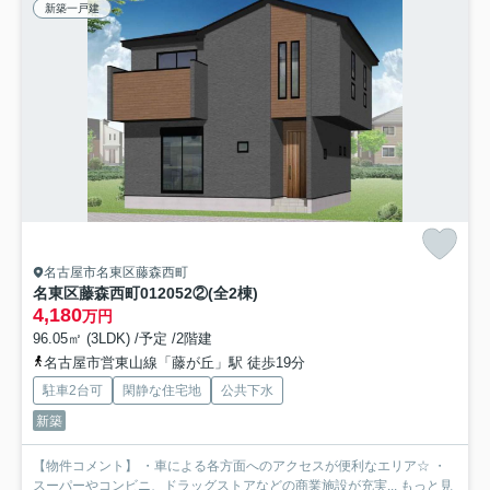
新築一戸建
名古屋市名東区藤森西町
名東区藤森西町012052②(全2棟)
4,180
万円
96.05㎡ (3LDK) /予定 /2階建
名古屋市営東山線「藤が丘」駅 徒歩19分
駐車2台可
閑静な住宅地
公共下水
新築
【物件コメント】 ・車による各方面へのアクセスが便利なエリア☆ ・
スーパーやコンビニ、ドラッグストアなどの商業施設が充実...
もっと見