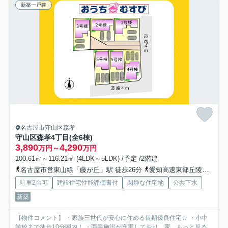
新築一戸建
名古屋市守山区森孝
守山区森孝4丁目(全6棟)
3,890
4,290
万円～
万円
100.61㎡～116.21㎡ (4LDK～5LDK) /予定 /2階建
名古屋市営東山線「藤が丘」駅 徒歩26分
愛知高速東部丘陵線「藤が丘」駅 徒歩26分
駐車2台可
建設住宅性能評価書付
閑静な住宅地
公共下水
新築
【物件コメント】 ・家族三世代が安心に住める長期優良住宅☆ ・小中
学校まで徒歩10分圏内！ ・商業施設が充実しており、家...
もっと見る