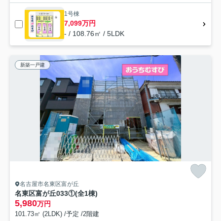
1号棟
7,099万円
- / 108.76㎡ / 5LDK
新築一戸建
名古屋市名東区富が丘
名東区富が丘033①(全1棟)
5,980
万円
101.73㎡ (2LDK) /予定 /2階建