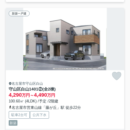
新築一戸建
名古屋市守山区白山
守山区白山1401②(全2棟)
4,290
4,490
万円～
万円
100.60㎡ (4LDK) /予定 /2階建
名古屋市営東山線「藤が丘」駅 徒歩22分
駐車2台可
公共下水
新築