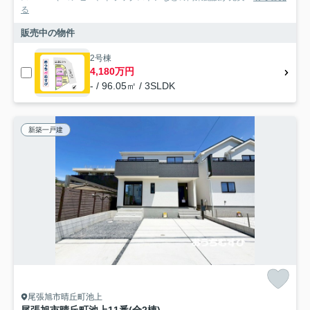
る
販売中の物件
2号棟
4,180万円
- / 96.05㎡ / 3SLDK
新築一戸建
尾張旭市晴丘町池上