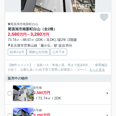
尾張旭市南新町白山
尾張旭市南新町白山（全2棟）
2,580
3,280
万円～
万円
73.74㎡～88.67㎡ (2DK～3LDK) /築2年 /2階建
名古屋市営東山線「藤が丘」駅 徒歩35分
駐車2台可
閑静な住宅地
公共下水
【物件コメント】 ・名鉄バス「本地ヶ原」停まで徒歩8分。 ・保育施設
が近く、公園も多いため子育て世帯に好環境☆ ・スーパ...
もっと見る
販売中の物件
B号棟
2,580万円
- / 73.74㎡ / 2DK
A号棟
3,280万円