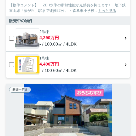
【物件コメント】 ・ZEH水準の断熱性能が光熱費を抑えます♪ ・地下鉄
東山線「藤が丘」駅まで徒歩22分。 ・森孝東小学校...
もっと見る
販売中の物件
2号棟
4,290万円
- / 100.60㎡ / 4LDK
1号棟
4,490万円
- / 100.60㎡ / 4LDK
新築一戸建