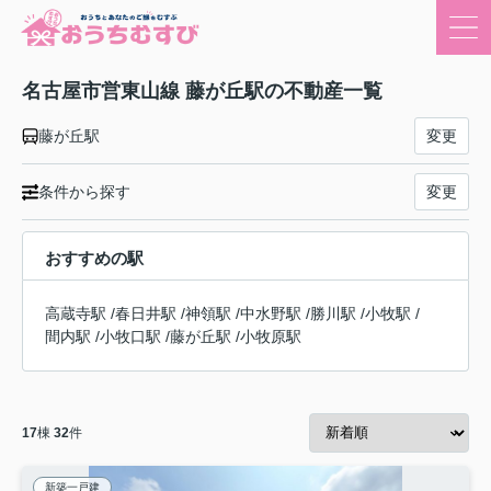
名古屋市営東山線 藤が丘駅の不動産一覧
藤が丘駅
変更
条件から探す
変更
おすすめの駅
高蔵寺駅
/
春日井駅
/
神領駅
/
中水野駅
/
勝川駅
/
小牧駅
/
間内駅
/
小牧口駅
/
藤が丘駅
/
小牧原駅
17
棟
32
件
新築一戸建