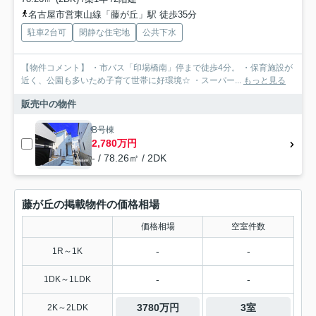
名古屋市営東山線「藤が丘」駅 徒歩35分
駐車2台可
閑静な住宅地
公共下水
【物件コメント】 ・市バス「印場橋南」停まで徒歩4分。 ・保育施設が
近く、公園も多いため子育て世帯に好環境☆ ・スーパー...
もっと見る
販売中の物件
B号棟
2,780万円
- / 78.26㎡ / 2DK
藤が丘の掲載物件の価格相場
価格相場
空室件数
-
-
1R～1K
-
-
1DK～1LDK
3780万円
3室
2K～2LDK