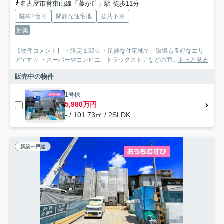
名古屋市営東山線「藤が丘」駅 徒歩11分
駐車2台可
閑静な住宅地
公共下水
新築
【物件コメント】 ・限定１邸☆ ・閑静な住宅地で、環境も良好なエリ
アです☆ ・スーパーやコンビニ、ドラッグストアなどの商...
もっと見る
販売中の物件
1号棟
5,980万円
- / 101.73㎡ / 2SLDK
新築一戸建