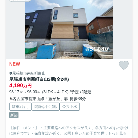
NEW
尾張旭市南新町白山
尾張旭市南新町白山2期(全2棟)
4,190
万円
93.17㎡～96.90㎡ (3LDK～4LDK) /予定 /2階建
名古屋市営東山線「藤が丘」駅 徒歩38分
駐車2台可
閑静な住宅地
公共下水
新築
【物件コメント】 ・主要道路へのアクセスが良く、各方面へのお出掛け
に便利です♪ ・保育施設が近く、公園も多いため子育て世...
もっと見る