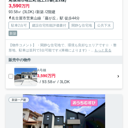
尾張旭市晴丘町池上11番(全2棟)
3,590
万円
93.58㎡ (3LDK) /新築 /2階建
名古屋市営東山線「藤が丘」駅 徒歩44分
駐車2台可
建設住宅性能評価書付
閑静な住宅地
公共下水
新築
【物件コメント】 ・閑静な住宅地で、環境も良好なエリアです☆ ・整
形地、駐車は並列で3台可能です♪(車種によります) ・...
もっと見る
販売中の物件
A号棟
3,590万円
- / 93.58㎡ / 3LDK
新築一戸建