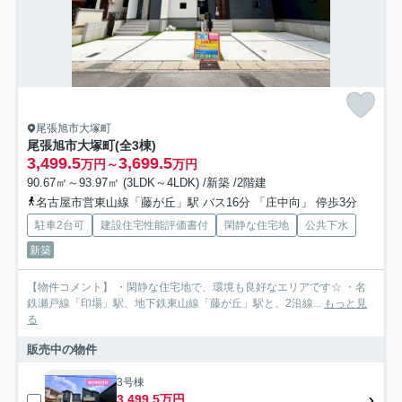
尾張旭市大塚町
尾張旭市大塚町(全3棟)
3,499.5
3,699.5
万円～
万円
90.67㎡～93.97㎡ (3LDK～4LDK) /新築 /2階建
名古屋市営東山線「藤が丘」駅 バス16分 「庄中向」 停歩3分
駐車2台可
建設住宅性能評価書付
閑静な住宅地
公共下水
新築
【物件コメント】 ・閑静な住宅地で、環境も良好なエリアです☆ ・名
鉄瀬戸線「印場」駅、地下鉄東山線「藤が丘」駅と、2沿線...
もっと見
る
販売中の物件
3号棟
3,499.5万円