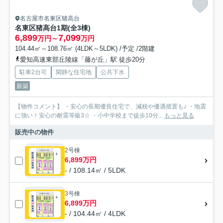
名古屋市名東区猪高台
名東区猪高台1期(全3棟)
6,899
7,099
万円～
万円
104.44㎡～108.76㎡ (4LDK～5LDK) /予定 /2階建
愛知高速東部丘陵線「藤が丘」駅 徒歩20分
駐車2台可
閑静な住宅地
公共下水
新築
【物件コメント】 ・安心の長期優良住宅で、減税や優遇措置も♪ ・地震
に強い！安心の耐震等級3☆ ・小中学校まで徒歩10分...
もっと見る
販売中の物件
2号棟
6,899万円
- / 108.14㎡ / 5LDK
3号棟
6,899万円
- / 104.44㎡ / 4LDK