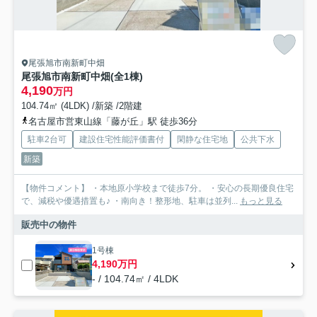
尾張旭市南新町中畑
尾張旭市南新町中畑(全1棟)
4,190
万円
104.74㎡ (4LDK) /新築 /2階建
名古屋市営東山線「藤が丘」駅 徒歩36分
駐車2台可
建設住宅性能評価書付
閑静な住宅地
公共下水
新築
【物件コメント】 ・本地原小学校まで徒歩7分。 ・安心の長期優良住宅
で、減税や優遇措置も♪ ・南向き！整形地、駐車は並列...
もっと見る
販売中の物件
1号棟
4,190万円
- / 104.74㎡ / 4LDK