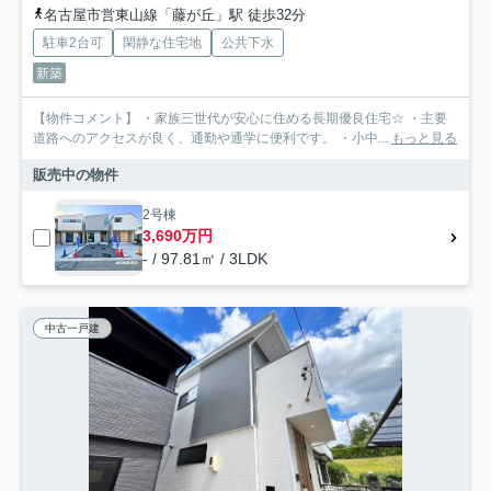
名古屋市営東山線「藤が丘」駅 徒歩32分
駐車2台可
閑静な住宅地
公共下水
新築
【物件コメント】 ・家族三世代が安心に住める長期優良住宅☆ ・主要
道路へのアクセスが良く、通勤や通学に便利です。 ・小中...
もっと見る
販売中の物件
2号棟
3,690万円
- / 97.81㎡ / 3LDK
中古一戸建