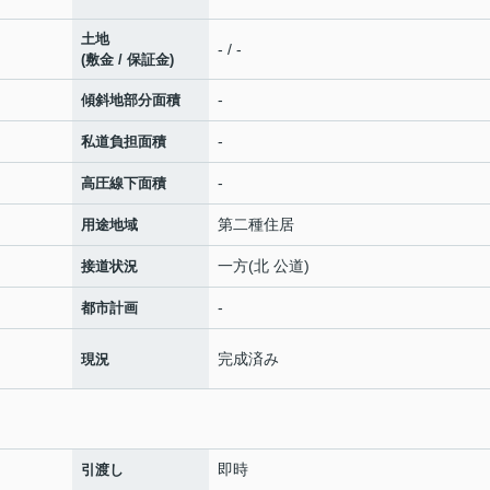
土地
- / -
(敷金 / 保証金)
-
傾斜地部分面積
-
私道負担面積
-
高圧線下面積
第二種住居
用途地域
一方(北 公道)
接道状況
-
都市計画
完成済み
現況
即時
引渡し