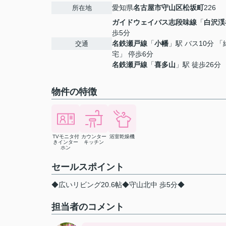
愛知県
名古屋市守山区
松坂町
226
所在地
ガイドウェイバス志段味線
「
白沢渓
歩5分
名鉄瀬戸線
「
小幡
」駅 バス10分 
交通
宅」 停歩6分
名鉄瀬戸線
「
喜多山
」駅 徒歩26分
物件の特徴
TVモニタ付
カウンター
浴室乾燥機
きインター
キッチン
ホン
セールスポイント
◆広いリビング20.6帖◆守山北中 歩5分◆
担当者のコメント