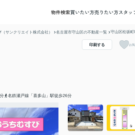
物件検索
買いたい方
売りたい方
スタッ
守山区松坂町02
び（サンクリエイト株式会社）
名古屋市守山区の不動産一覧
印刷する
お気
分
名鉄瀬戸線「喜多山」駅徒歩26分