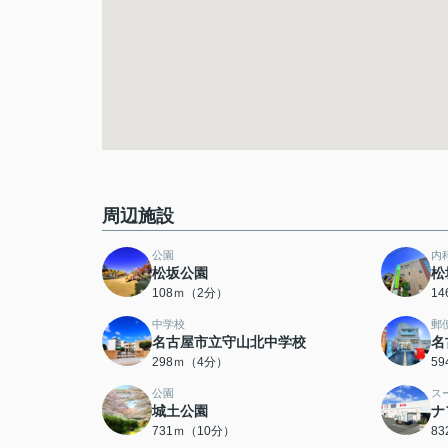
周辺施設
公園
内
松坂公園
松
108ｍ（2分）
1
中学校
郵
名古屋市立守山北中学校
名
298ｍ（4分）
5
公園
ス
城土公園
ナ
731ｍ（10分）
8