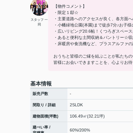
【物件コメント】
・限定１邸☆
・主要道路へのアクセスが良く、各方面へ
スタッフ 一
同
・小幡緑地公園(本園)まで徒歩7分♪お子
・広いリビング20.6帖！くつろぎスペー
・あると便利な土間収納＆パントリー☆収
・床暖房や食洗機など、プラスアルファの
おうちと皆様のご縁を結ぶことが私たちの
皆様にお会いできますことを、心よりお待
基本情報
-
販売戸数
2SLDK
間取り / 詳細
106.49㎡(32.21坪)
建物面積(坪数)
建ぺい率 /
60%/200%
容積率