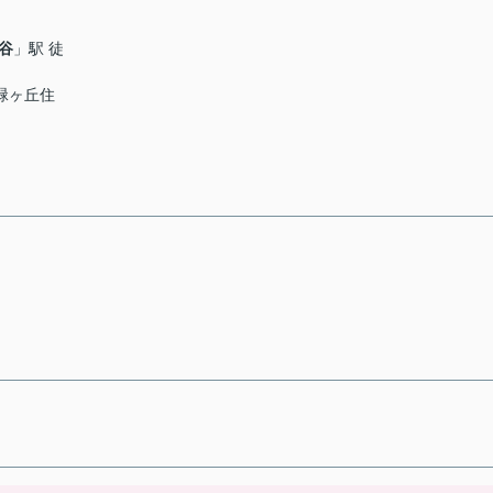
谷
」駅 徒
「緑ヶ丘住