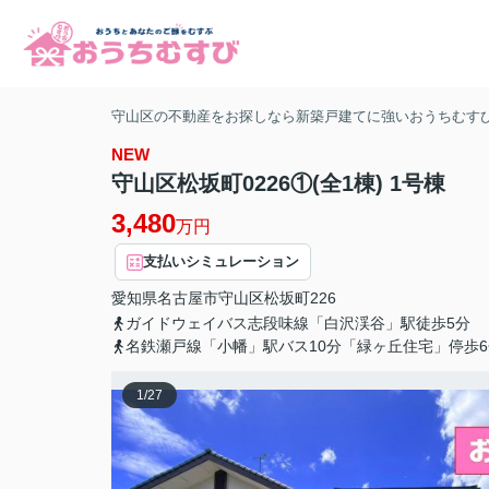
守山区の不動産をお探しなら新築戸建てに強いおうちむす
NEW
守山区松坂町0226①(全1棟) 1号棟
3,480
万円
支払いシミュレーション
愛知県
名古屋市守山区
松坂町
226
ガイドウェイバス志段味線「白沢渓谷」駅徒歩5分
名鉄瀬戸線「小幡」駅バス10分「緑ヶ丘住宅」停歩6
1
/
27