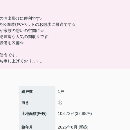
のお出掛けに便利です♪
様の公園遊びやペットのお散歩に最適です☆
スが家族の憩いの空間に☆
納豊富な人気の間取りです。
設備を装備☆
使命です。
ち申し上げております。
1戸
総戸数
北
向き
108.72㎡(32.88坪)
土地面積(坪数)
2026年8月(新築)
築年月