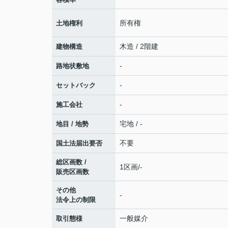
所有権
土地権利
木造 / 2階建
建物構造
-
路地状敷地
-
セットバック
-
施工会社
宅地 / -
地目 / 地勢
不要
国土法届出要否
総区画数 /
1区画/-
販売区画数
その他
-
法令上の制限
一般媒介
取引態様