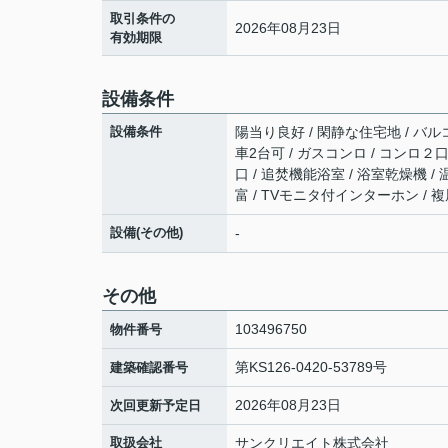
取引条件の
2026年08月23日
有効期限
設備条件
設備条件
陽当り良好 / 閑静な住宅地 / バルコ
車2台可 / ガスコンロ / コンロ２
口 / 追焚機能浴室 / 浴室乾燥機 /
富 / TVモニタ付インターホン / 
設備(その他)
-
その他
103496750
物件番号
第KS126-0420-53789号
建築確認番号
2026年08月23日
次回更新予定日
取扱会社
サンクリエイト株式会社