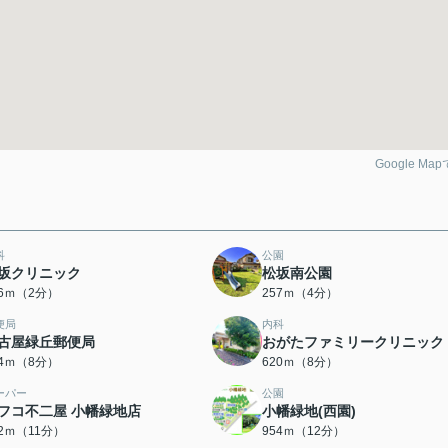
Google Ma
科
公園
坂クリニック
松坂南公園
46ｍ（2分）
257ｍ（4分）
便局
内科
古屋緑丘郵便局
おがたファミリークリニック
94ｍ（8分）
620ｍ（8分）
ーパー
公園
フコ不二屋 小幡緑地店
小幡緑地(西園)
32ｍ（11分）
954ｍ（12分）