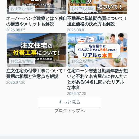
お役立ち情報
お役立ち情報
オーバーハング建築とは？独自
不動産の親族間売買について！
の構造やメリットも解説
適正価格の決め方も解説
2026.08.05
2026.08.01
お役立ち情報
お役立ち情報
注文住宅の付帯工事について！
住宅ローン審査は勤続年数が短
費用の相場と注意点も解説
いと不利？名古屋市に住んだこ
とがある64名に聞いたリアル
2026.07.30
な本音
2026.07.25
もっと見る
ブログトップへ