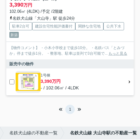
3,390
万円
102.06㎡ (4LDK) /予定 /2階建
名鉄犬山線「大山寺」駅 徒歩24分
駐車2台可
建設住宅性能評価書付
閑静な住宅地
公共下水
新築
【物件コメント】 ・小木小学校まで徒歩10分。 ・名鉄バス「とみづ
か」停まで徒歩1分。 ・整形地、駐車は並列で3台可能で...
もっと見る
販売中の物件
1号棟
3,390万円
- / 102.06㎡ / 4LDK
1
名鉄犬山線の不動産一覧
名鉄犬山線 大山寺駅の不動産一覧