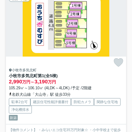
小牧市多気北町
小牧市多気北町第1(全5棟)
2,990
3,190
万円～
万円
105.29㎡～106.10㎡ (4LDK～4LDK) /予定 /2階建
名鉄犬山線「大山寺」駅 徒歩33分
駐車2台可
建設住宅性能評価書付
防犯カメラ
閑静な住宅地
浄化槽排水
新築
【物件コメント】 ・みらいエコ住宅35万円対象☆ ・小中学校まで徒歩