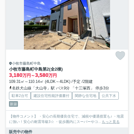
小牧市藤島町中島
小牧市藤島町中島第2(全2棟)
3,180
3,580
万円～
万円
109.31㎡～110.14㎡ (4LDK～4LDK) /予定 /2階建
名鉄犬山線「大山寺」駅 バス9分 「十三塚西」 停歩3分
駐車2台可
建設住宅性能評価書付
閑静な住宅地
公共下水
新築
【物件コメント】 ・安心の長期優良住宅で、減税や優遇措置も♪ ・地震
に強い！安心の耐震等級3☆ ・徒歩圏内にスーパーやコ...
もっと見る
販売中の物件