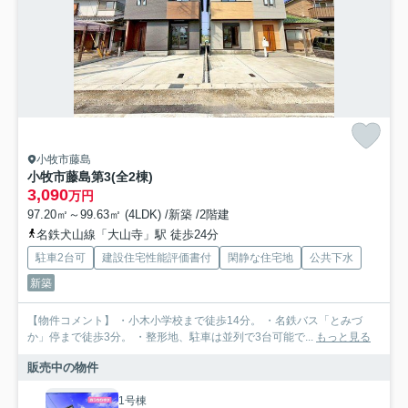
小牧市藤島
小牧市藤島第3(全2棟)
3,090
万円
97.20㎡～99.63㎡ (4LDK) /新築 /2階建
名鉄犬山線「大山寺」駅 徒歩24分
駐車2台可
建設住宅性能評価書付
閑静な住宅地
公共下水
新築
【物件コメント】 ・小木小学校まで徒歩14分。 ・名鉄バス「とみづ
か」停まで徒歩3分。 ・整形地、駐車は並列で3台可能で...
もっと見る
販売中の物件
1号棟