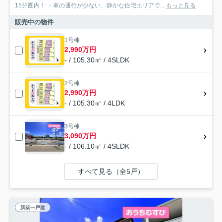
15分圏内！ ・車の通行が少ない、静かな住宅エリアで...
もっと見る
販売中の物件
1号棟
2,990万円
- / 105.30㎡ / 4SLDK
2号棟
2,990万円
- / 105.30㎡ / 4LDK
3号棟
3,090万円
- / 106.10㎡ / 4SLDK
すべて見る（全5戸）
新築一戸建