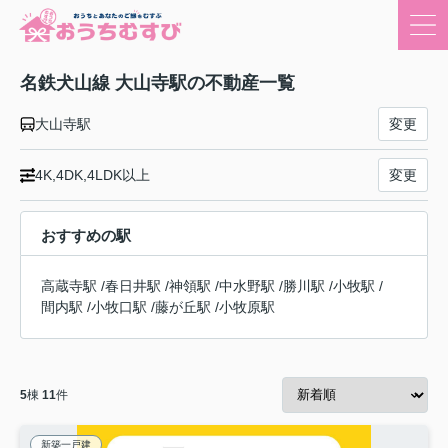
名鉄犬山線 大山寺駅の不動産一覧
大山寺駅
変更
4K,4DK,4LDK以上
変更
おすすめの駅
高蔵寺駅
/
春日井駅
/
神領駅
/
中水野駅
/
勝川駅
/
小牧駅
/
間内駅
/
小牧口駅
/
藤が丘駅
/
小牧原駅
5
棟
11
件
新築一戸建