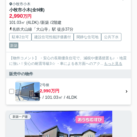
小牧市小木
小牧市小木(全9棟)
2,990
万円
101.03㎡ (4LDK) /新築 /2階建
名鉄犬山線「大山寺」駅 徒歩37分
駐車2台可
建設住宅性能評価書付
閑静な住宅地
公共下水
新築
【物件コメント】 ・安心の長期優良住宅で、減税や優遇措置も♪ ・地震
に強い！安心の耐震等級3☆ ・車による各方面へのアク...
もっと見る
販売中の物件
2号棟
2,990万円
- / 101.03㎡ / 4LDK
新築一戸建