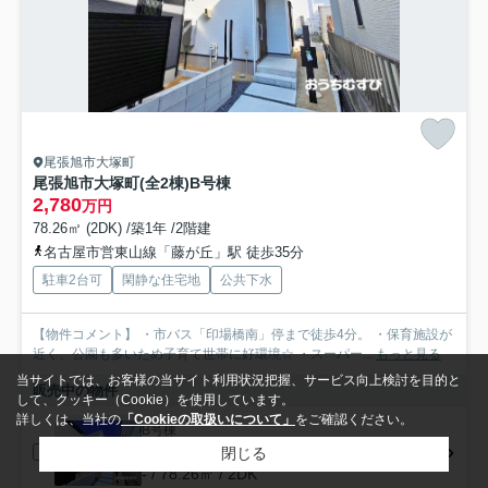
尾張旭市大塚町
尾張旭市大塚町(全2棟)B号棟
2,780
万円
78.26㎡ (2DK) /築1年 /2階建
名古屋市営東山線「藤が丘」駅 徒歩35分
駐車2台可
閑静な住宅地
公共下水
【物件コメント】 ・市バス「印場橋南」停まで徒歩4分。 ・保育施設が
近く、公園も多いため子育て世帯に好環境☆ ・スーパー...
もっと見る
当サイトでは、お客様の当サイト利用状況把握、サービス向上検討を目的と
販売中の物件
して、クッキー（Cookie）を使用しています。
詳しくは、当社の
「Cookieの取扱いについて」
をご確認ください。
B号棟
2,780万円
閉じる
- / 78.26㎡ / 2DK