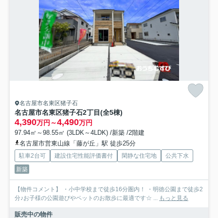
名古屋市名東区猪子石
名古屋市名東区猪子石2丁目(全5棟)
4,390
4,490
万円～
万円
97.94㎡～98.55㎡ (3LDK～4LDK) /新築 /2階建
名古屋市営東山線「藤が丘」駅 徒歩25分
駐車2台可
建設住宅性能評価書付
閑静な住宅地
公共下水
新築
【物件コメント】 ・小中学校まで徒歩16分圏内！ ・明徳公園まで徒歩2
分♪お子様の公園遊びやペットのお散歩に最適です☆ ...
もっと見る
販売中の物件