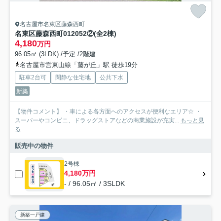
名古屋市名東区藤森西町
名東区藤森西町012052②(全2棟)
4,180
万円
96.05㎡ (3LDK) /予定 /2階建
名古屋市営東山線「藤が丘」駅 徒歩19分
駐車2台可
閑静な住宅地
公共下水
新築
【物件コメント】 ・車による各方面へのアクセスが便利なエリア☆ ・
スーパーやコンビニ、ドラッグストアなどの商業施設が充実...
もっと見
る
販売中の物件
2号棟
4,180万円
- / 96.05㎡ / 3SLDK
新築一戸建