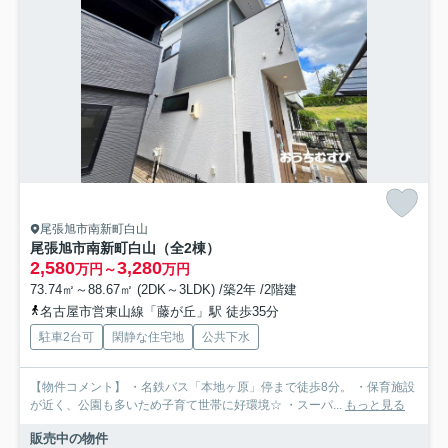
尾張旭市南新町白山
尾張旭市南新町白山（全2棟）
2,580
3,280
万円～
万円
73.74㎡～88.67㎡ (2DK～3LDK) /築2年 /2階建
名古屋市営東山線「藤が丘」駅 徒歩35分
駐車2台可
閑静な住宅地
公共下水
【物件コメント】 ・名鉄バス「本地ヶ原」停まで徒歩8分。 ・保育施設
が近く、公園も多いため子育て世帯に好環境☆ ・スーパ...
もっと見る
販売中の物件