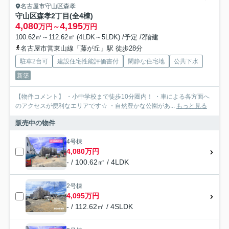
名古屋市守山区森孝
守山区森孝2丁目(全4棟)
4,080
4,195
万円～
万円
100.62㎡～112.62㎡ (4LDK～5LDK) /予定 /2階建
名古屋市営東山線「藤が丘」駅 徒歩28分
駐車2台可
建設住宅性能評価書付
閑静な住宅地
公共下水
新築
【物件コメント】 ・小中学校まで徒歩10分圏内！ ・車による各方面へ
のアクセスが便利なエリアです☆ ・自然豊かな公園があ...
もっと見る
販売中の物件
4号棟
4,080万円
- / 100.62㎡ / 4LDK
2号棟
4,095万円
- / 112.62㎡ / 4SLDK