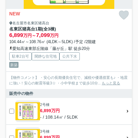
NEW
名古屋市名東区猪高台
名東区猪高台1期(全3棟)
6,899
7,099
万円～
万円
104.44㎡～108.76㎡ (4LDK～5LDK) /予定 /2階建
愛知高速東部丘陵線「藤が丘」駅 徒歩20分
駐車2台可
閑静な住宅地
公共下水
新築
【物件コメント】 ・安心の長期優良住宅で、減税や優遇措置も♪ ・地震
に強い！安心の耐震等級3☆ ・小中学校まで徒歩10分...
もっと見る
販売中の物件
2号棟
6,899万円
- / 108.14㎡ / 5LDK
3号棟
6,899万円