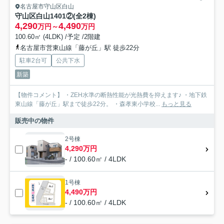
名古屋市守山区白山
守山区白山1401②(全2棟)
4,290
4,490
万円～
万円
100.60㎡ (4LDK) /予定 /2階建
名古屋市営東山線「藤が丘」駅 徒歩22分
駐車2台可
公共下水
新築
【物件コメント】 ・ZEH水準の断熱性能が光熱費を抑えます♪ ・地下鉄
東山線「藤が丘」駅まで徒歩22分。 ・森孝東小学校...
もっと見る
販売中の物件
2号棟
4,290万円
- / 100.60㎡ / 4LDK
1号棟
4,490万円
- / 100.60㎡ / 4LDK