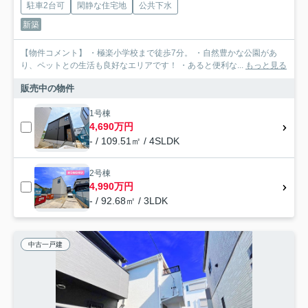
駐車2台可
閑静な住宅地
公共下水
新築
【物件コメント】 ・極楽小学校まで徒歩7分。 ・自然豊かな公園があ
り、ペットとの生活も良好なエリアです！ ・あると便利な...
もっと見る
販売中の物件
1号棟
4,690万円
- / 109.51㎡ / 4SLDK
2号棟
4,990万円
- / 92.68㎡ / 3LDK
中古一戸建