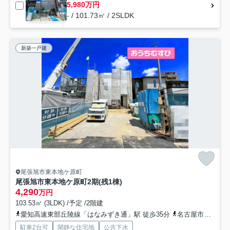
5,980万円
- / 101.73㎡ / 2SLDK
新築一戸建
尾張旭市東本地ケ原町
尾張旭市東本地ケ原町2期(残1棟)
4,290
万円
103.53㎡ (3LDK) /予定 /2階建
愛知高速東部丘陵線「はなみずき通」駅 徒歩35分
名古屋市営東山線「藤が丘」駅 徒歩41分
駐車2台可
閑静な住宅地
公共下水