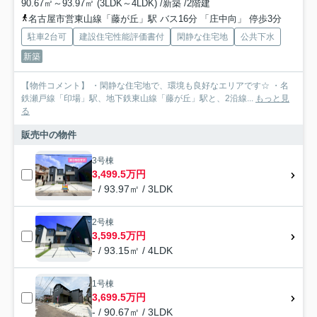
90.67㎡～93.97㎡ (3LDK～4LDK) /新築 /2階建
名古屋市営東山線「藤が丘」駅 バス16分 「庄中向」 停歩3分
駐車2台可
建設住宅性能評価書付
閑静な住宅地
公共下水
新築
【物件コメント】 ・閑静な住宅地で、環境も良好なエリアです☆ ・名
鉄瀬戸線「印場」駅、地下鉄東山線「藤が丘」駅と、2沿線...
もっと見
る
販売中の物件
3号棟
3,499.5万円
- / 93.97㎡ / 3LDK
2号棟
3,599.5万円
- / 93.15㎡ / 4LDK
1号棟
3,699.5万円
- / 90.67㎡ / 3LDK