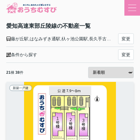
愛知高速東部丘陵線の不動産一覧
藤が丘駅,はなみずき通駅,杁ヶ池公園駅,長久手古戦場駅,芸大通駅,公園西駅,愛・地球博記念公園駅,陶磁資料館南駅,八草駅
変更
条件から探す
変更
21
棟
38
件
新築一戸建