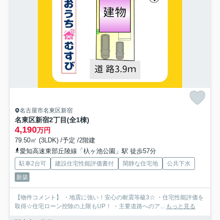
名古屋市名東区新宿
名東区新宿2丁目(全1棟)
4,190
万円
79.50㎡ (3LDK) /予定 /2階建
愛知高速東部丘陵線「杁ヶ池公園」駅 徒歩57分
駐車2台可
建設住宅性能評価書付
閑静な住宅地
公共下水
新築
【物件コメント】 ・地震に強い！安心の耐震等級3☆ ・住宅性能評価を
取得☆住宅ローン控除の上限もUP！ ・主要道路へのア...
もっと見る