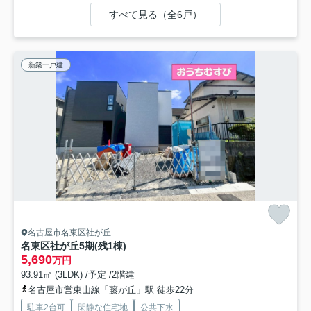
すべて見る（全6戸）
新築一戸建
名古屋市名東区社が丘
名東区社が丘5期(残1棟)
5,690
万円
93.91㎡ (3LDK) /予定 /2階建
名古屋市営東山線「藤が丘」駅 徒歩22分
駐車2台可
閑静な住宅地
公共下水