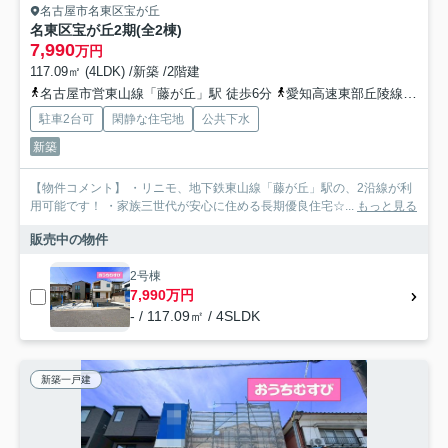
名古屋市名東区宝が丘
名東区宝が丘2期(全2棟)
7,990
万円
117.09㎡ (4LDK) /新築 /2階建
名古屋市営東山線「藤が丘」駅 徒歩6分
愛知高速東部丘陵線「藤が丘」駅 徒歩7分
駐車2台可
閑静な住宅地
公共下水
新築
【物件コメント】 ・リニモ、地下鉄東山線「藤が丘」駅の、2沿線が利
用可能です！ ・家族三世代が安心に住める長期優良住宅☆...
もっと見る
販売中の物件
2号棟
7,990万円
- / 117.09㎡ / 4SLDK
新築一戸建