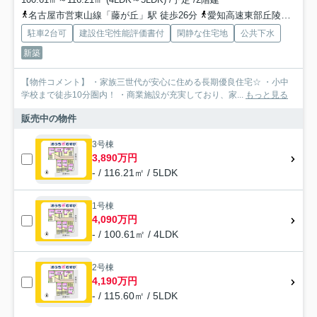
名古屋市営東山線「藤が丘」駅 徒歩26分
愛知高速東部丘陵線「藤が丘」駅 徒歩26分
駐車2台可
建設住宅性能評価書付
閑静な住宅地
公共下水
新築
【物件コメント】 ・家族三世代が安心に住める長期優良住宅☆ ・小中
学校まで徒歩10分圏内！ ・商業施設が充実しており、家...
もっと見る
販売中の物件
3号棟
3,890万円
- / 116.21㎡ / 5LDK
1号棟
4,090万円
- / 100.61㎡ / 4LDK
2号棟
4,190万円
- / 115.60㎡ / 5LDK