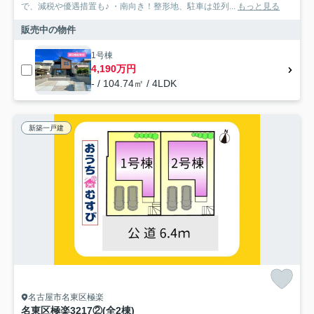
で、減税や優遇措置も♪ ・南向き！整形地、駐車は並列...
もっと見る
販売中の物件
1号棟
4,190万円
- / 104.74㎡ / 4LDK
新築一戸建
名古屋市名東区極楽
名東区極楽3217②(全2棟)