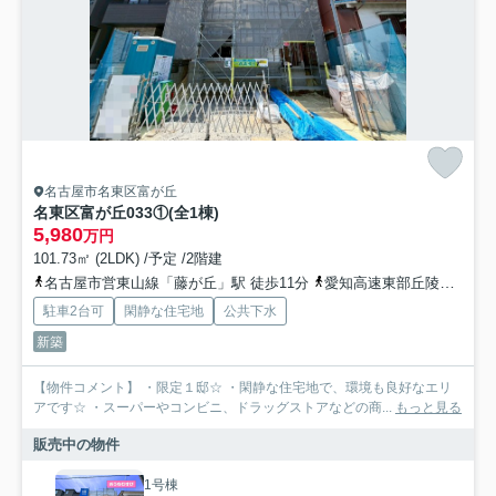
名古屋市名東区富が丘
名東区富が丘033①(全1棟)
5,980
万円
101.73㎡ (2LDK) /予定 /2階建
名古屋市営東山線「藤が丘」駅 徒歩11分
愛知高速東部丘陵線「はなみずき通」駅 徒歩28分
駐車2台可
閑静な住宅地
公共下水
新築
【物件コメント】 ・限定１邸☆ ・閑静な住宅地で、環境も良好なエリ
アです☆ ・スーパーやコンビニ、ドラッグストアなどの商...
もっと見る
販売中の物件
1号棟