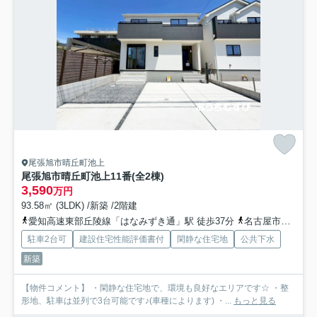
尾張旭市晴丘町池上
尾張旭市晴丘町池上11番(全2棟)
3,590
万円
93.58㎡ (3LDK) /新築 /2階建
愛知高速東部丘陵線「はなみずき通」駅 徒歩37分
名古屋市営東山線「藤が丘」駅 徒歩44分
駐車2台可
建設住宅性能評価書付
閑静な住宅地
公共下水
新築
【物件コメント】 ・閑静な住宅地で、環境も良好なエリアです☆ ・整
形地、駐車は並列で3台可能です♪(車種によります) ・...
もっと見る