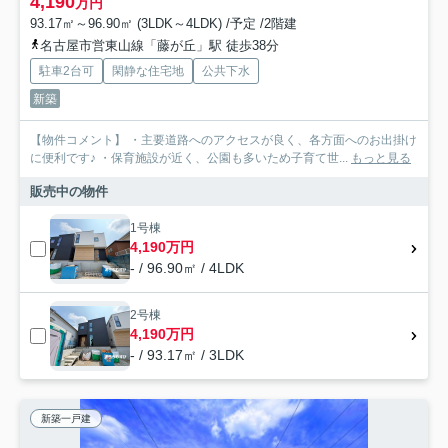
4,190
万円
93.17㎡～96.90㎡ (3LDK～4LDK) /予定 /2階建
名古屋市営東山線「藤が丘」駅 徒歩38分
駐車2台可
閑静な住宅地
公共下水
新築
【物件コメント】 ・主要道路へのアクセスが良く、各方面へのお出掛け
に便利です♪ ・保育施設が近く、公園も多いため子育て世...
もっと見る
販売中の物件
1号棟
4,190万円
- / 96.90㎡ / 4LDK
2号棟
4,190万円
- / 93.17㎡ / 3LDK
新築一戸建