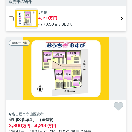
販売中の物件
1号棟
4,190万円
- / 79.50㎡ / 3LDK
新築一戸建
名古屋市守山区森孝
守山区森孝4丁目(全6棟)
3,890
4,290
万円～
万円
100.61㎡～116.21㎡ (4LDK～5LDK) /予定 /2階建