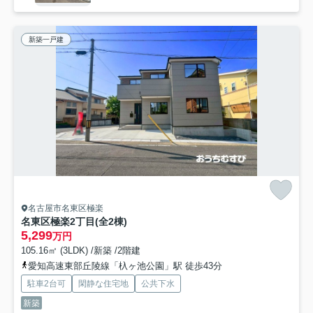
新築一戸建
名古屋市名東区極楽
名東区極楽2丁目(全2棟)
5,299
万円
105.16㎡ (3LDK) /新築 /2階建
愛知高速東部丘陵線「杁ヶ池公園」駅 徒歩43分
駐車2台可
閑静な住宅地
公共下水
新築