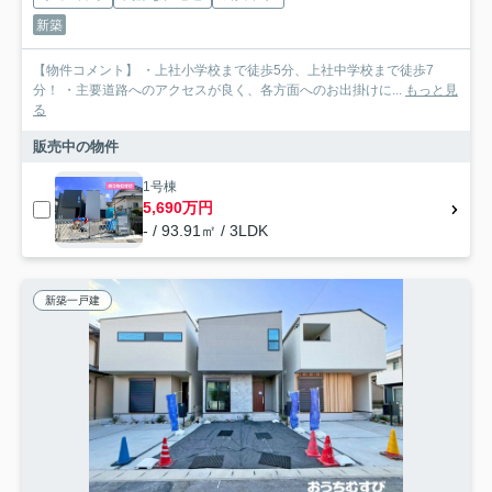
新築
【物件コメント】 ・上社小学校まで徒歩5分、上社中学校まで徒歩7
分！ ・主要道路へのアクセスが良く、各方面へのお出掛けに...
もっと見
る
販売中の物件
1号棟
5,690万円
- / 93.91㎡ / 3LDK
新築一戸建