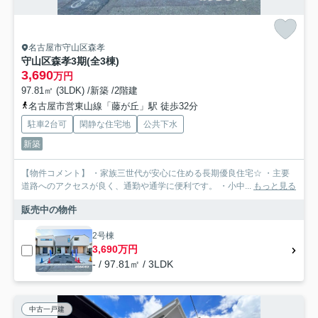
名古屋市守山区森孝
守山区森孝3期(全3棟)
3,690
万円
97.81㎡ (3LDK) /新築 /2階建
名古屋市営東山線「藤が丘」駅 徒歩32分
駐車2台可
閑静な住宅地
公共下水
新築
【物件コメント】 ・家族三世代が安心に住める長期優良住宅☆ ・主要
道路へのアクセスが良く、通勤や通学に便利です。 ・小中...
もっと見る
販売中の物件
2号棟
3,690万円
- / 97.81㎡ / 3LDK
中古一戸建