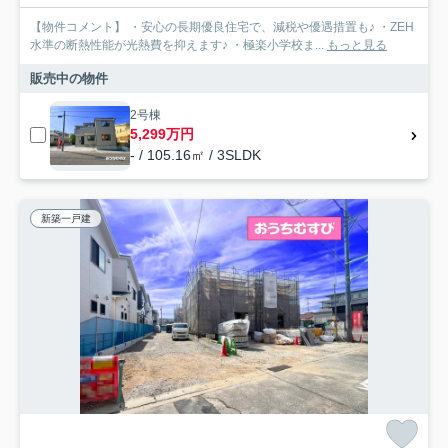
【物件コメント】 ・安心の長期優良住宅で、減税や優遇措置も♪ ・ZEH
水準の断熱性能が光熱費を抑えます♪ ・極楽小学校ま...
もっと見る
販売中の物件
2号棟
5,299万円
- / 105.16㎡ / 3SLDK
新築一戸建