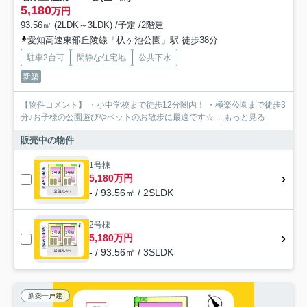
5,180
万円
93.56㎡ (2LDK～3LDK) /予定 /2階建
愛知高速東部丘陵線「杁ヶ池公園」駅 徒歩38分
駐車2台可
閑静な住宅地
公共下水
新築
【物件コメント】 ・小中学校まで徒歩12分圏内！ ・極楽公園まで徒歩3
分♪お子様の公園遊びやペットのお散歩に最適です☆ ...
もっと見る
販売中の物件
1号棟
5,180万円
- / 93.56㎡ / 2SLDK
2号棟
5,180万円
- / 93.56㎡ / 3SLDK
新築一戸建