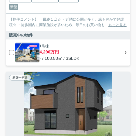
新築
【物件コメント】 ・最終１邸☆ ・近隣に公園が多く、緑も豊かで好環
境☆ ・徒歩圏内に商業施設が多いため、毎日のお買い物も...
もっと見る
販売中の物件
1号棟
4,290万円
- / 103.53㎡ / 3SLDK
新築一戸建