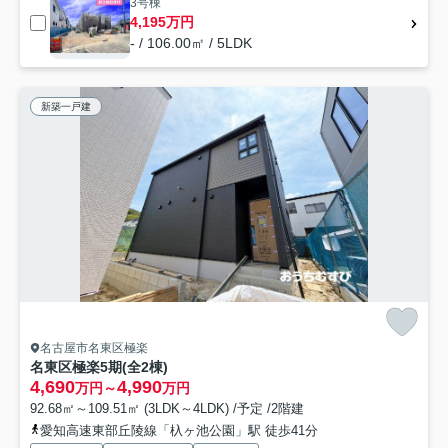
3号棟
4,195万円
- / 106.00㎡ / 5LDK
新築一戸建
名古屋市名東区極楽
名東区極楽5期(全2棟)
4,690
4,990
万円～
万円
92.68㎡～109.51㎡ (3LDK～4LDK) /予定 /2階建
愛知高速東部丘陵線「杁ヶ池公園」駅 徒歩41分