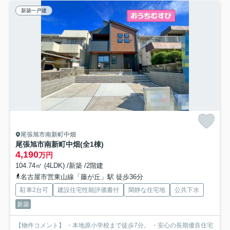
新築一戸建
尾張旭市南新町中畑
尾張旭市南新町中畑(全1棟)
4,190
万円
104.74㎡ (4LDK) /新築 /2階建
名古屋市営東山線「藤が丘」駅 徒歩36分
駐車2台可
建設住宅性能評価書付
閑静な住宅地
公共下水
新築
【物件コメント】 ・本地原小学校まで徒歩7分。 ・安心の長期優良住宅